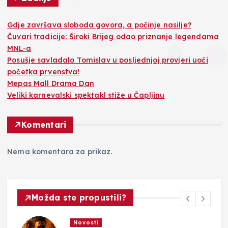
Gdje završava sloboda govora, a počinje nasilje?
Čuvari tradicije: Široki Brijeg odao priznanje legendama
MNL-a
Posušje savladalo Tomislav u posljednjoj provjeri uoči
početka prvenstva!
Mepas Mall Drama Dan
Veliki karnevalski spektakl stiže u Čapljinu
Komentari
Nema komentara za prikaz.
Možda ste propustili?
Novosti