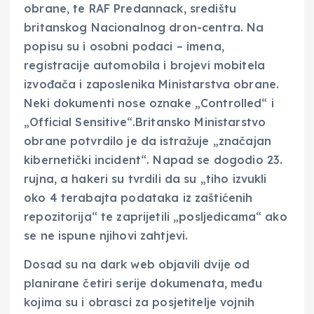
obrane, te RAF Predannack, središtu
britanskog Nacionalnog dron-centra. Na
popisu su i osobni podaci – imena,
registracije automobila i brojevi mobitela
izvođača i zaposlenika Ministarstva obrane.
Neki dokumenti nose oznake „Controlled“ i
„Official Sensitive“.Britansko Ministarstvo
obrane potvrdilo je da istražuje „značajan
kibernetički incident“. Napad se dogodio 23.
rujna, a hakeri su tvrdili da su „tiho izvukli
oko 4 terabajta podataka iz zaštićenih
repozitorija“ te zaprijetili „posljedicama“ ako
se ne ispune njihovi zahtjevi.
Dosad su na dark web objavili dvije od
planirane četiri serije dokumenata, među
kojima su i obrasci za posjetitelje vojnih