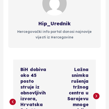
Hip_Urednik
Hercegovački info portal donosi najnovije
vijesti iz Hercegovine
N
BiH dobiva
Lažna
a
oko 45
snimka
posto
rušenja
v
struje iz
tržnog
obnovljivih
centra u
i
izvora,
Sarajevu
Hrvatska
mnoge