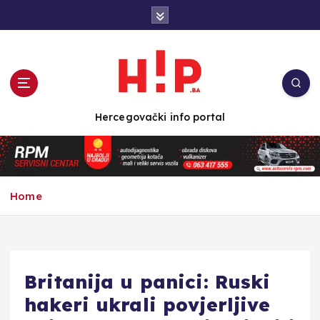
S
k
i
p
t
o
c
Hercegovački info portal
o
n
t
e
n
Home
t
Britanija u panici: Ruski
hakeri ukrali povjerljive