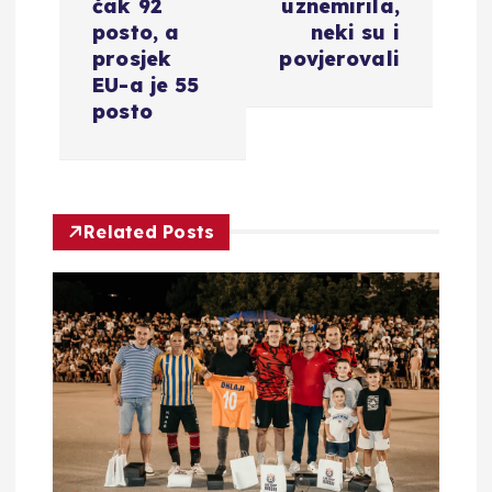
g
čak 92
uznemirila,
posto, a
neki su i
a
prosjek
povjerovali
EU-a je 55
c
posto
i
j
Related Posts
a
o
b
j