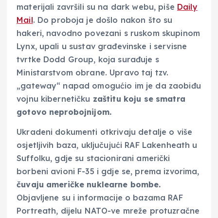
materijali završili su na dark webu, piše
Daily
Mail
. Do proboja je došlo nakon što su
hakeri, navodno povezani s ruskom skupinom
Lynx, upali u sustav građevinske i servisne
tvrtke Dodd Group, koja surađuje s
Ministarstvom obrane. Upravo taj tzv.
„gateway“ napad omogućio im je da zaobiđu
vojnu kibernetičku
zaštitu koju se smatra
gotovo neprobojnijom.
Ukradeni dokumenti otkrivaju detalje o više
osjetljivih baza, uključujući RAF Lakenheath u
Suffolku, gdje su stacionirani američki
borbeni avioni F-35 i gdje se, prema izvorima,
čuvaju američke nuklearne bombe.
Objavljene su i informacije o bazama RAF
Portreath, dijelu NATO-ve mreže protuzračne