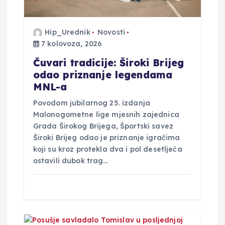
a
v
Hip_Urednik
Novosti
7 kolovoza, 2026
a
Čuvari tradicije: Široki Brijeg
odao priznanje legendama
MNL-a
Povodom jubilarnog 25. izdanja
Malonogometne lige mjesnih zajednica
Grada Širokog Brijega, Športski savez
Široki Brijeg odao je priznanje igračima
koji su kroz protekla dva i pol desetljeća
ostavili dubok trag…