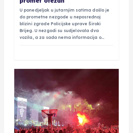
promet otežan
a
U ponedjeljak u jutarnjim satima došlo je
do prometne nezgode u neposrednoj
blizini zgrade Policijske uprave Široki
Brijeg. U nezgodi su sudjelovala dva
vozila, a za sada nema informacija o…