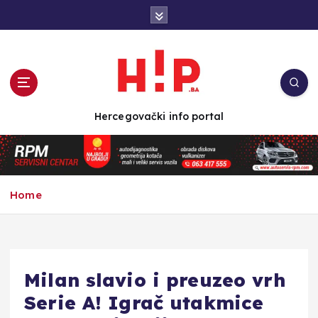
S
k
i
p
t
o
c
Hercegovački info portal
o
n
t
e
n
Home
t
Milan slavio i preuzeo vrh
Serie A! Igrač utakmice