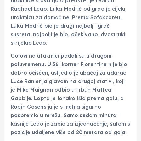
utakmice s dva gola preokret je režirao
Raphael Leao. Luka Modrić odigrao je cijelu
utakmicu za domaćine. Prema Sofascoreu,
Luka Modrić bio je drugi najbolji igrač
susreta, najbolji je bio, očekivano, dvostruki
strijelac Leao.
Golovi na utakmici padali su u drugom
poluvremenu. U 56. korner Fiorentine nije bio
dobro očišćen, uslijedio je ubačaj za udarac
Luce Ranierija glavom na drugoj stativi, koji
je Mike Maignan odbio u trbuh Mattea
Gabbije. Lopta je ionako išla prema golu, a
Robin Gosens ju je s metra sigurno
pospremio u mrežu. Samo sedam minuta
kasnije Leao je zabio za izjednačenje, šutom s
pozicije udaljene više od 20 metara od gola.
.