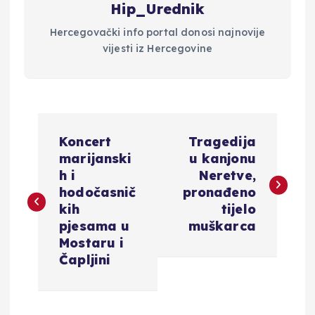
Hip_Urednik
Hercegovački info portal donosi najnovije
vijesti iz Hercegovine
N
Koncert
Tragedija
a
marijanski
u kanjonu
h i
Neretve,
v
hodočasnič
pronađeno
kih
tijelo
i
pjesama u
muškarca
Mostaru i
g
Čapljini
a