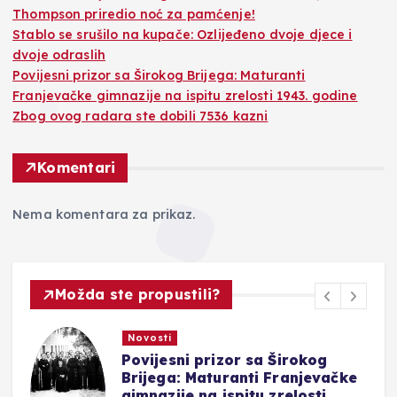
Thompson priredio noć za pamćenje!
Stablo se srušilo na kupače: Ozlijeđeno dvoje djece i
dvoje odraslih
Povijesni prizor sa Širokog Brijega: Maturanti
Franjevačke gimnazije na ispitu zrelosti 1943. godine
Zbog ovog radara ste dobili 7536 kazni
Komentari
Nema komentara za prikaz.
Možda ste propustili?
Novosti
Povijesni prizor sa Širokog
Brijega: Maturanti Franjevačke
gimnazije na ispitu zrelosti