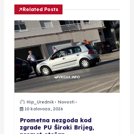
c
Related Posts
i
j
a
o
b
j
Hip_Urednik
Novosti
a
10 kolovoza, 2026
Prometna nezgoda kod
v
zgrade PU Široki Brijeg,