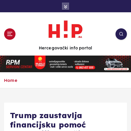
S
k
i
p
t
o
c
Hercegovački info portal
o
n
t
e
n
Home
t
Trump zaustavlja
financijsku pomoć