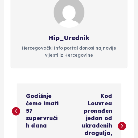
Hip_Urednik
Hercegovački info portal donosi najnovije
vijesti iz Hercegovine
N
Godišnje
Kod
a
ćemo imati
Louvrea
57
pronađen
v
supervrući
jedan od
h dana
ukradenih
i
dragulja,