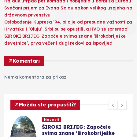
Hajduk utrpao pet komada i pobijedio u borbi za Europu
Svečani prijem za Ivana Soldu nakon velikog uspjeha na
državnom prvenstvu
Oslobođenje Kupresa ‘94. bilo je od presudne važnosti za
Hrvatsku i ‘Oluju‘. Srbi su se opustili, a HVO se spremao‘
ŠIROKI BRIJEG: Započele svima znane ‘širokobriješke
devetnice’, prva večer i dugi redovi za ispovijed
Komentari
Nema komentara za prikaz.
Možda ste propustili?
Novosti
ŠIROKI BRIJEG: Započele
svima znane ‘širokobriješke