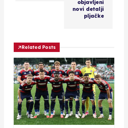
objavljeni
g
novi detalji
pljačke
a
c
Related Posts
i
j
a
o
b
j