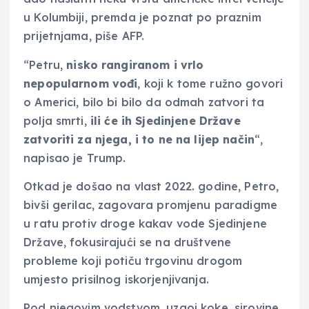
u Kolumbiji, premda je poznat po praznim
prijetnjama, piše AFP.
“Petru,
nisko rangiranom i vrlo
nepopularnom vođi
, koji k tome ružno govori
o Americi, bilo bi bilo da odmah zatvori ta
polja smrti,
ili će ih Sjedinjene Države
zatvoriti za njega, i to ne na lijep način
“,
napisao je Trump.
Otkad je došao na vlast 2022. godine, Petro,
bivši gerilac, zagovara promjenu paradigme
u ratu protiv droge kakav vode Sjedinjene
Države, fokusirajući se na društvene
probleme koji potiču trgovinu drogom
umjesto prisilnog iskorjenjivanja.
Pod njegovim vodstvom, uzgoj koke, sirovine