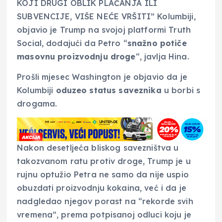
KOJI DRUGI OBLIK PLAĆANJA ILI
SUBVENCIJE, VIŠE NEĆE VRŠITI” Kolumbiji,
objavio je Trump na svojoj platformi Truth
Social, dodajući da Petro “
snažno potiče
masovnu proizvodnju droge
“, javlja Hina.
Prošli mjesec Washington je objavio da je
Kolumbiji
oduzeo status saveznika
u borbi s
drogama.
Nakon desetljeća bliskog savezništva u
takozvanom ratu protiv droge, Trump je u
rujnu optužio Petra ne samo da nije uspio
obuzdati proizvodnju kokaina, već i da je
nadgledao njegov porast na “rekorde svih
vremena”, prema potpisanoj odluci koju je