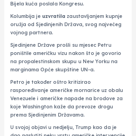
Bijela kuća poslala Kongresu.
Kolumbija je
uzvratila
zaustavljanjem kupnje
oružja od Sjedinjenih Država, svog najvećeg
vojnog partnera.
Sjedinjene Države prošli su mjesec Petru
poništile američku vizu nakon što je govorio
na propalestinskom skupu u New Yorku na
marginama Opće skupštine UN-a.
Petro je također oštro kritizirao
raspoređivanje američke mornarice uz obalu
Venezuele i američke napade na brodove za
koje Washington kaže da prevoze drogu
prema Sjedinjenim Državama.
U svojoj objavi u nedjelju, Trump kao da je
dao naslutiti neku vrstu američke intervencije