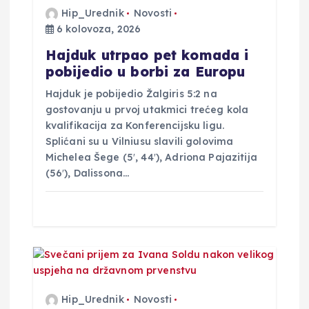
Hip_Urednik
Novosti
a
6 kolovoza, 2026
v
Hajduk utrpao pet komada i
pobijedio u borbi za Europu
a
Hajduk je pobijedio Žalgiris 5:2 na
gostovanju u prvoj utakmici trećeg kola
kvalifikacija za Konferencijsku ligu.
Splićani su u Vilniusu slavili golovima
Michelea Šege (5′, 44′), Adriona Pajazitija
(56′), Dalissona…
Hip_Urednik
Novosti