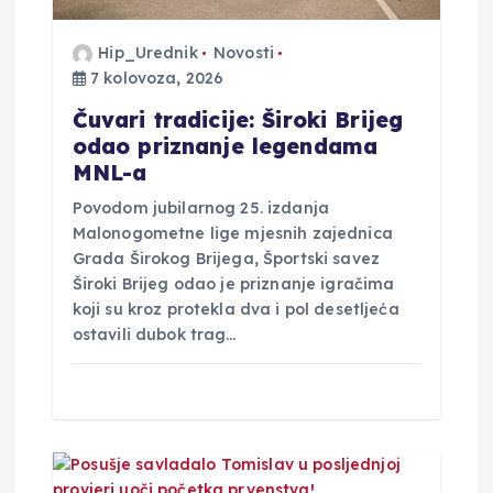
a
Hip_Urednik
Novosti
7 kolovoza, 2026
Čuvari tradicije: Široki Brijeg
odao priznanje legendama
MNL-a
Povodom jubilarnog 25. izdanja
Malonogometne lige mjesnih zajednica
Grada Širokog Brijega, Športski savez
Široki Brijeg odao je priznanje igračima
koji su kroz protekla dva i pol desetljeća
ostavili dubok trag…