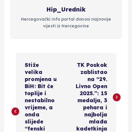
Hip_Urednik
Hercegovački info portal donosi najnovije
vijesti iz Hercegovine
N
Stiže
TK Poskok
a
velika
zablistao
promjena u
na “29.
v
BiH: Bit će
Livno Open
toplije i
2025.”: 15
i
nestabilno
medalja, 3
vrijeme, a
pehara i
g
onda
najbolja
slijede
mlađa
“fenski
kadetkinja