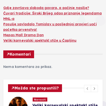
Gdje završava sloboda govora, a počinje nasilje?
Čuvari tradicije: Široki Brijeg odao priznanje legendama
MNL-a
Posušje savladalo Tomislav u posljednjoj provjeri uoči
početka prvenstva!
Mepas Mall Drama Dan
Veliki karnevalski spektakl stiže u Čapljinu
Komentari
Nema komentara za prikaz.
Možda ste propustili?
Novosti
Veliki karnevalski spektakl stiže