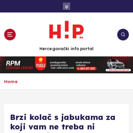
S
k
i
p
t
o
c
Hercegovački info portal
o
n
t
e
n
Home
t
Brzi kolač s jabukama za
koji vam ne treba ni