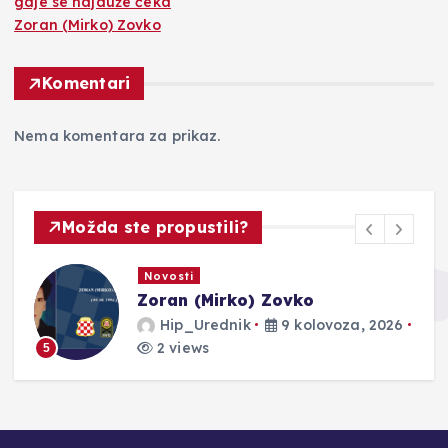
gdje se najduže čeka
Zoran (Mirko) Zovko
Komentari
Nema komentara za prikaz.
Možda ste propustili?
Novosti
Zoran (Mirko) Zovko
Hip_Urednik
9 kolovoza, 2026
2 views
5