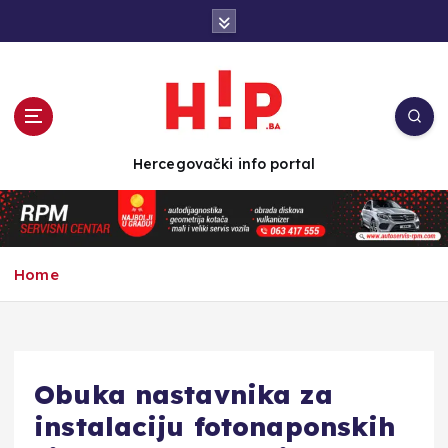
S
k
i
p
t
o
c
Hercegovački info portal
o
n
t
e
n
Home
t
Obuka nastavnika za
instalaciju fotonaponskih