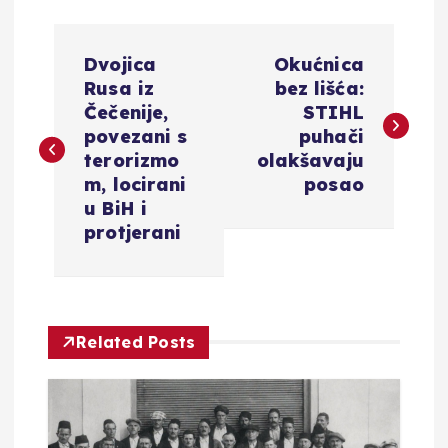
N
Dvojica
Okućnica
a
Rusa iz
bez lišća:
Čečenije,
STIHL
v
povezani s
puhači
terorizmo
olakšavaju
i
m, locirani
posao
u BiH i
g
protjerani
a
c
Related Posts
i
j