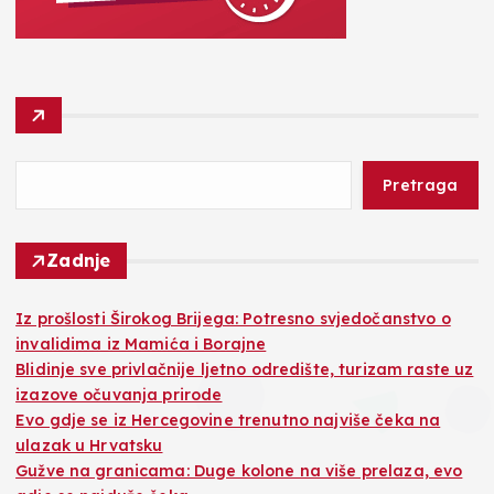
Pretraga
Zadnje
Iz prošlosti Širokog Brijega: Potresno svjedočanstvo o
invalidima iz Mamića i Borajne
Blidinje sve privlačnije ljetno odredište, turizam raste uz
izazove očuvanja prirode
Evo gdje se iz Hercegovine trenutno najviše čeka na
ulazak u Hrvatsku
Gužve na granicama: Duge kolone na više prelaza, evo