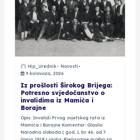
a
o
b
j
Hip_Urednik
Novosti
a
9 kolovoza, 2026
v
Iz prošlosti Širokog Brijega:
Potresno svjedočanstvo o
invalidima iz Mamića i
a
Borajne
Opis: Invalidi Prvog svjetskog rata iz
Mamića i Borajne Komentar: Glasilo
Narodna sloboda ( god. 1. br. 46. od 7.
lipnja 1919.) javlja: Rješavanje molba za