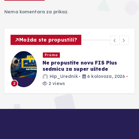
Nema komentara za prikaz.
Možda ste propustili?
Novosti
ite novu FIS Plus
Vodovod Posušj
 super uštede
preporuku: Pro
prije konzumaci
nik
6 kolovoza, 2026
Hip_Urednik
3 views
3