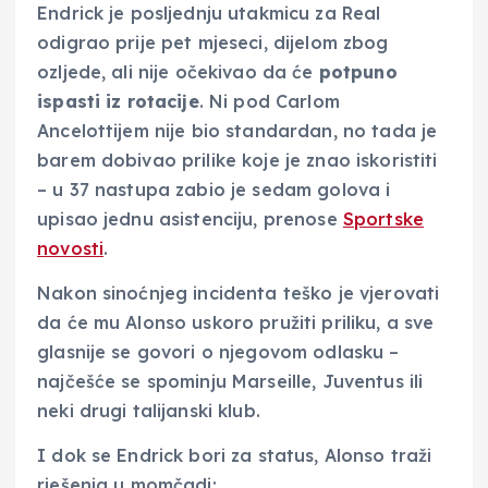
Endrick je posljednju utakmicu za Real
odigrao prije pet mjeseci, dijelom zbog
ozljede, ali nije očekivao da će
potpuno
ispasti iz rotacije
. Ni pod Carlom
Ancelottijem nije bio standardan, no tada je
barem dobivao prilike koje je znao iskoristiti
– u 37 nastupa zabio je sedam golova i
upisao jednu asistenciju, prenose
Sportske
novosti
.
Nakon sinoćnjeg incidenta teško je vjerovati
da će mu Alonso uskoro pružiti priliku, a sve
glasnije se govori o njegovom odlasku –
najčešće se spominju Marseille, Juventus ili
neki drugi talijanski klub.
I dok se Endrick bori za status, Alonso traži
rješenja u momčadi: