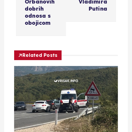
Orbanovih
Vladimira
a
dobrih
Putina
odnosa s
c
obojicom
i
j
Related Posts
a
o
b
j
a