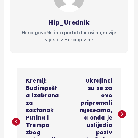
Hip_Urednik
Hercegovački info portal donosi najnovije
vijesti iz Hercegovine
N
Kremlj:
Ukrajinci
a
Budimpešt
su se za
a izabrana
ovo
v
za
pripremali
sastanak
mjesecima,
i
Putina i
a onda je
Trumpa
uslijedio
g
zbog
poziv