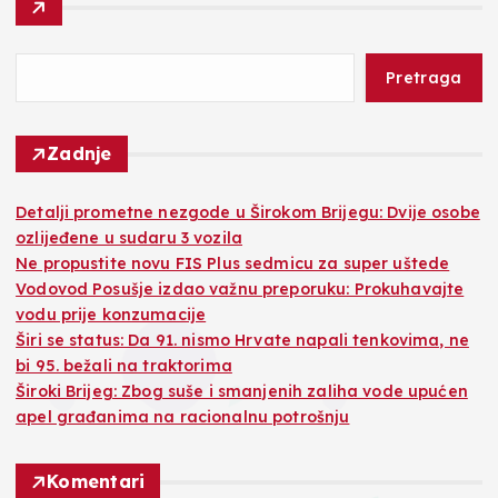
Pretraga
Zadnje
Detalji prometne nezgode u Širokom Brijegu: Dvije osobe
ozlijeđene u sudaru 3 vozila
Ne propustite novu FIS Plus sedmicu za super uštede
Vodovod Posušje izdao važnu preporuku: Prokuhavajte
vodu prije konzumacije
Širi se status: Da 91. nismo Hrvate napali tenkovima, ne
bi 95. bežali na traktorima
Široki Brijeg: Zbog suše i smanjenih zaliha vode upućen
apel građanima na racionalnu potrošnju
Komentari