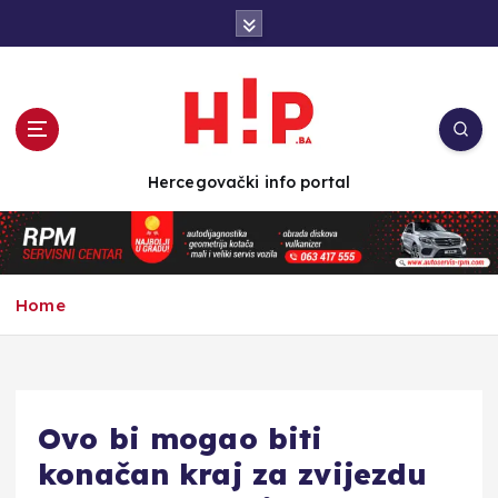
S
k
i
p
t
o
c
Hercegovački info portal
o
n
t
e
n
Home
t
Ovo bi mogao biti
konačan kraj za zvijezdu