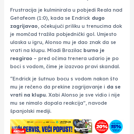
Frustracija je kulminirala u pobjedi Reala nad
Getafeom (1:0), kada se Endrick
dugo
zagrijavao
, očekujući priliku u trenucima dok
je momčad tražila pobjednički gol. Umjesto
ulaska u igru, Alonso mu je dao znak da se
vrati na klupu. Mladi Brazilac
burno je
reagirao
– pred očima trenera udario je po
boci s vodom, čime je izazvao pravi skandal.
“Endrick je šutnuo bocu s vodom nakon što
mu je rečeno da prekine zagrijavanje i
da se
vrati na klupu
. Xabi Alonso je sve vidio i nije
mu se nimalo dopala reakcija”, navode
španjolski mediji.