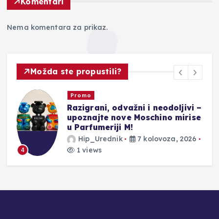
Komentari
Nema komentara za prikaz.
Možda ste propustili?
Promo
Razigrani, odvažni i neodoljivi –
upoznajte nove Moschino mirise
u Parfumeriji M!
Hip_Urednik
7 kolovoza, 2026
1 views
4