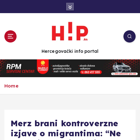
S
k
i
p
t
o
c
Hercegovački info portal
o
n
t
e
n
Home
t
Merz brani kontroverzne
izjave o migrantima: “Ne