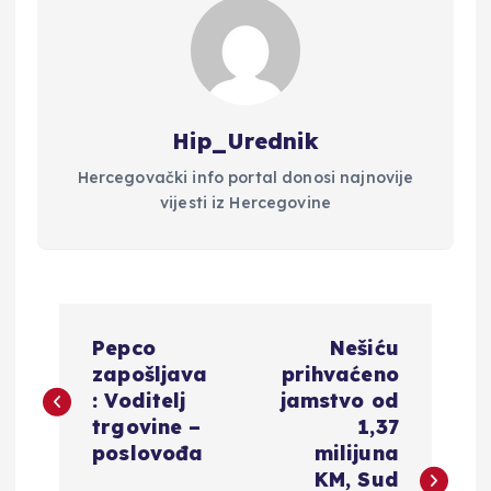
Hip_Urednik
Hercegovački info portal donosi najnovije
vijesti iz Hercegovine
N
Pepco
Nešiću
a
zapošljava
prihvaćeno
: Voditelj
jamstvo od
v
trgovine –
1,37
poslovođa
milijuna
i
KM, Sud