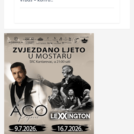
Vrbas – korito…