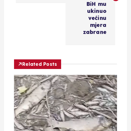
BiH mu
g
ukinuo
većinu
a
mjera
zabrane
c
i
Related Posts
j
a
o
b
j