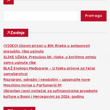
Pretraga
Zadnje
(VIDEO) Užasni prizori u BiH: Rijeka u potpunosti
presušila, riba uginula
SLIKE UŽASA: Presušuju bh. rijeke, u koritima ostaju
samo uginule ribe
BLAŽ Enology Međugorje – U tijeku prijave za tečaj
somelierstva!
Razigrani, odvažni i neodoljivi – upoznajte nove
Moschino mirise u Parfumeriji M!
Objavljen javni natječaj za sufinanciranje projekata
kulture u Bosni i Hercegovini za 2026. godinu