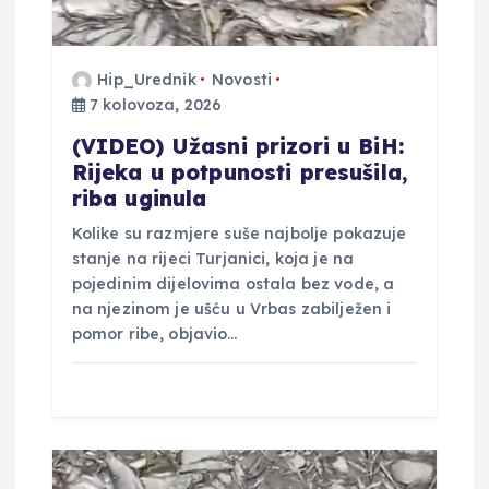
a
Hip_Urednik
Novosti
v
7 kolovoza, 2026
a
(VIDEO) Užasni prizori u BiH:
Rijeka u potpunosti presušila,
riba uginula
Kolike su razmjere suše najbolje pokazuje
stanje na rijeci Turjanici, koja je na
pojedinim dijelovima ostala bez vode, a
na njezinom je ušću u Vrbas zabilježen i
pomor ribe, objavio…