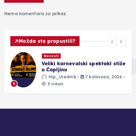
Nema komentara za prikaz.
Možda ste propustili?
Novosti
Veliki karnevalski spektakl stiže
u Čapljinu
Hip_Urednik
7 kolovoza, 2026
3 views
5