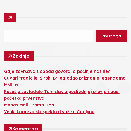
Pretraga
Zadnje
Gdje završava sloboda govora, a počinje nasilje?
Čuvari tradicije: Široki Brijeg odao priznanje legendama
MNL-a
Posušje savladalo Tomislav u posljednjoj provjeri uoči
početka prvenstva!
Mepas Mall Drama Dan
Veliki karnevalski spektakl stiže u Čapljinu
Komentari