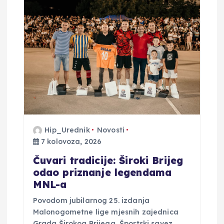
j
a
o
b
j
a
Hip_Urednik
Novosti
7 kolovoza, 2026
v
Čuvari tradicije: Široki Brijeg
a
odao priznanje legendama
MNL-a
Povodom jubilarnog 25. izdanja
Malonogometne lige mjesnih zajednica
Grada Širokog Brijega, Športski savez