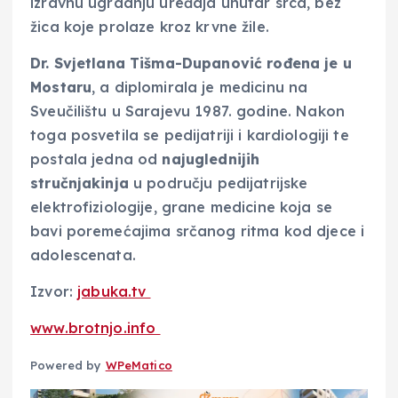
izravnu ugradnju uređaja unutar srca, bez
žica koje prolaze kroz krvne žile.
Dr. Svjetlana Tišma-Dupanović rođena je u
Mostaru
, a diplomirala je medicinu na
Sveučilištu u Sarajevu 1987. godine. Nakon
toga posvetila se pedijatriji i kardiologiji te
postala jedna od
najuglednijih
stručnjakinja
u području pedijatrijske
elektrofiziologije, grane medicine koja se
bavi poremećajima srčanog ritma kod djece i
adolescenata.
Izvor:
jabuka.tv
www.brotnjo.info
Powered by
WPeMatico