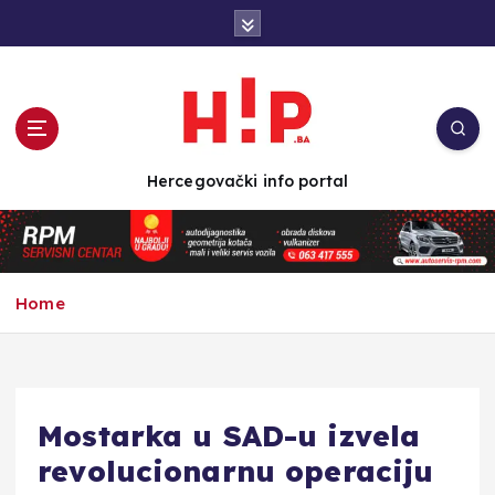
S
k
i
p
t
o
c
Hercegovački info portal
o
n
t
e
n
Home
t
Mostarka u SAD-u izvela
revolucionarnu operaciju