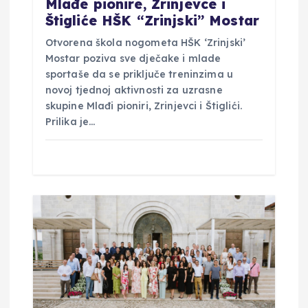
Mlađe pionire, Zrinjevce i
Štigliće HŠK “Zrinjski” Mostar
​Otvorena škola nogometa HŠK ‘Zrinjski’
Mostar poziva sve dječake i mlade
sportaše da se priključe treninzima u
novoj tjednoj aktivnosti za uzrasne
skupine Mlađi pioniri, Zrinjevci i Štiglići. ​
Prilika je…