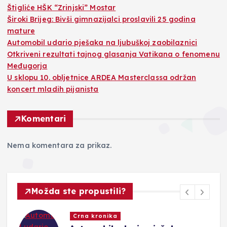
Štigliće HŠK “Zrinjski” Mostar
Široki Brijeg: Bivši gimnazijalci proslavili 25 godina
mature
Automobil udario pješaka na ljubuškoj zaobilaznici
Otkriveni rezultati tajnog glasanja Vatikana o fenomenu
Međugorja
U sklopu 10. obljetnice ARDEA Masterclassa održan
koncert mladih pijanista
Komentari
Nema komentara za prikaz.
Možda ste propustili?
Crna kronika