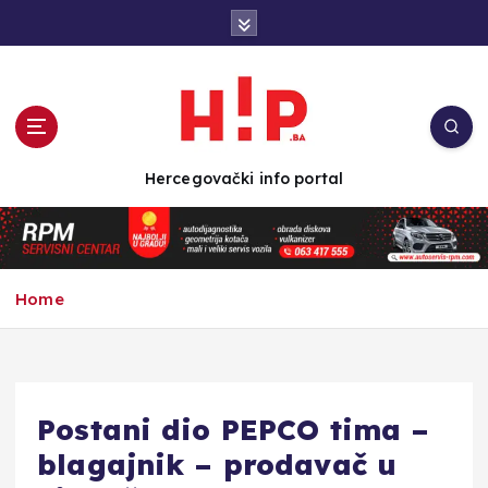
S
k
i
p
t
o
c
Hercegovački info portal
o
n
t
e
n
Home
t
Postani dio PEPCO tima –
blagajnik – prodavač u