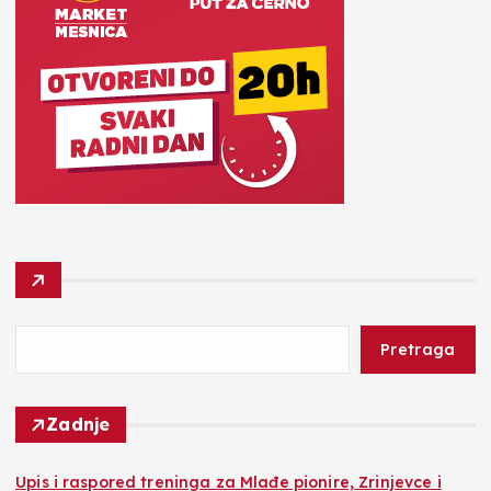
Pretraga
Zadnje
​Upis i raspored treninga za Mlađe pionire, Zrinjevce i