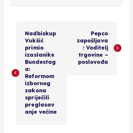
N
Nadbiskup
Pepco
a
Vukšić
zapošljava
primio
: Voditelj
v
izaslanike
trgovine –
Bundestag
poslovođa
i
a:
Reformom
g
izbornog
zakona
a
spriječili
preglasav
c
anje većine
i