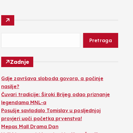
Pretraga
Zadnje
Gdje završava sloboda govora, a počinje
nasilje?
Čuvari tradicije: Široki Brijeg odao priznanje
legendama MNL-a
Posušje savladalo Tomislav u posljednjoj
provjeri uoči početka prvenstva!
Mepas Mall Drama Dan