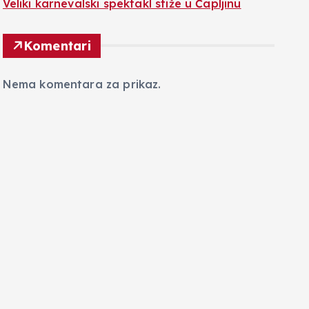
Veliki karnevalski spektakl stiže u Čapljinu
Komentari
Nema komentara za prikaz.