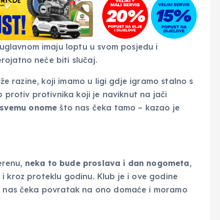
glavnom imaju loptu u svom posjedu i
ojatno neće biti slučaj.
iže razine, koji imamo u ligi gdje igramo stalno s
 protiv protivnika koji je naviknut na jači
u svemu onome
što nas čeka tamo – kazao je
terenu,
neka to bude proslava i dan nogometa
,
i kroz proteklu godinu. Klub je i ove godine
nda nas čeka povratak na ono domaće i moramo