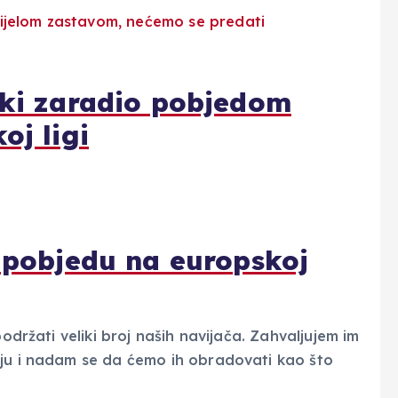
ski zaradio pobjedom
oj ligi
u pobjedu na europskoj
podržati veliki broj naših navijača. Zahvaljujem im
oju i nadam se da ćemo ih obradovati kao što