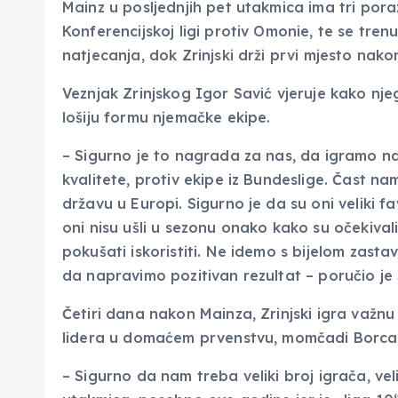
Mainz u posljednjih pet utakmica ima tri poraz
Konferencijskoj ligi protiv Omonie, te se tr
natjecanja, dok Zrinjski drži prvi mjesto nako
Veznjak Zrinjskog Igor Savić vjeruje kako nje
lošiju formu njemačke ekipe.
– Sigurno je to nagrada za nas, da igramo na
kvalitete, protiv ekipe iz Bundeslige. Čast na
državu u Europi. Sigurno je da su oni veliki fav
oni nisu ušli u sezonu onako kako su očekivali
pokušati iskoristiti. Ne idemo s bijelom zast
da napravimo pozitivan rezultat – poručio je 
Četiri dana nakon Mainza, Zrinjski igra važ
lidera u domaćem prvenstvu, momčadi Borca
– Sigurno da nam treba veliki broj igrača, vel