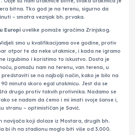
“. Obje su nam utakmice bitne, svaka utakmica je
tera bitna. Tko god je na terenu, sigurno da
inuti – smatra veznjak bh. prvaka.
 u Europi
uvelike pomaže igračima Zrinjskog.
 Vidjeli smo u kvalifikacijama ove godine, protiv
bar otpor te da neke utakmice, i kada ne igramo
e izgubimo i koristimo to iskustvo. Dosta je
irnoću, pomažu nam na terenu, van terena, u
redstaviti se na najbolji način, kako je bilo na
da 90 minuta skoro egal utakmicu. Jest da se
ništa drugo protiv takvih protivnika. Nadamo se
o tako se nadam da ćemo i mi imati svoje šanse i,
u stranu – optimističan je Savić.
ih navijača koji dolaze iz Mostara, drugih bh.
da bi ih na stadionu moglo biti više od 3.000.