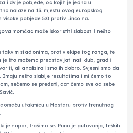
a i dvije pobjede, od kojih je jedna u
enutno nalaze na 13. mjestu ovog europskog
n visoke pobjede 5:0 protiv Lincolna.
gova momčad može iskoristiti slabosti i nešto
 takvim stadionima, protiv ekipe tog ranga, te
m je što možemo predstavljati naš klub, grad i
oriti, ali analizirali smo ih dobro. Svjesni smo da
. Imaju nešto slabije rezultatima i mi ćemo to
avom,
nećemo se predati
, dat ćemo sve od sebe
Savić.
nu domaću utakmicu u Mostaru protiv trenutnog
.
iki je napor, trošimo se. Puno je putovanja, teških