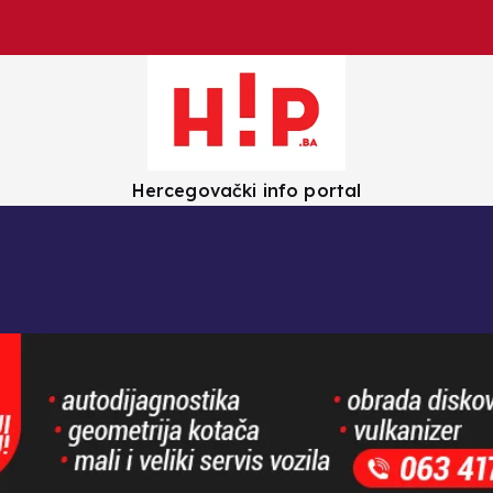
Hercegovački info portal
olica
Crna kronika
Zanimljivosti