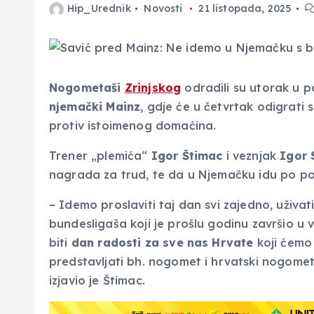
Hip_Urednik
Novosti
21 listopada, 2025
Nogometaši
Zrinjskog
odradili su utorak u p
njemački Mainz
, gdje će u četvrtak odigrati
protiv istoimenog domaćina.
Trener „plemića“
Igor Štimac
i veznjak
Igor 
nagrada za trud, te da u Njemačku idu po poz
– Idemo proslaviti taj dan svi zajedno, uživat
bundesligaša koji je prošlu godinu završio u v
biti
dan radosti za sve nas Hrvate
koji ćemo 
predstavljati bh. nogomet i hrvatski nogomet 
izjavio je Štimac.