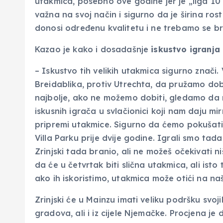
utakmica, posebno ove godine jer je „liga 10
važna na svoj način i sigurno da je širina ros
donosi određenu kvalitetu i ne trebamo se br
Kazao je kako i dosadašnje
iskustvo igranja
– Iskustvo tih velikih utakmica sigurno znači.
Breidablika, protiv Utrechta, da pružamo do
najbolje, ako ne možemo dobiti, gledamo da n
iskusnih igrača u svlačionici koji nam daju m
pripremi utakmice. Sigurno da ćemo pokušati p
Villa Parku prije dvije godine. Igrali smo ta
Zrinjski tada branio, ali ne možeš očekivati 
da će u četvrtak biti slična utakmica, ali ist
ako ih iskoristimo, utakmica može otići na naš
Zrinjski će u Mainzu imati veliku podršku svoj
gradova, ali i iz cijele Njemačke. Procjena je 