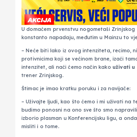
U domaćem prvenstvu nogometaši Zrinjskog u
konstanto napadaju, međutim u Mainzu to vjer
– Neće biti lako iz ovog intenziteta, recimo, n
protivnicima koji se većinom brane, izaći tamo
intenzitet, ali naći ćemo način kako
uživati 
trener Zrinjskog.
Štimac je imao kratku poruku i za navijače:
– Uživajte ljudi, kao što ćemo i mi uživati na 
budimo ponosni na ono sve što smo napravili 
izborio plasman u Konferencijsku ligu, a o
misliti i o tome.