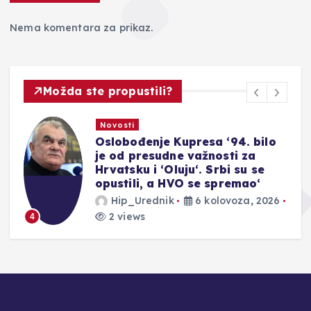
Nema komentara za prikaz.
Možda ste propustili?
Novosti
Oslobođenje Kupresa ‘94. bilo
je od presudne važnosti za
Hrvatsku i ‘Oluju‘. Srbi su se
opustili, a HVO se spremao‘
Hip_Urednik
6 kolovoza, 2026
2 views
4