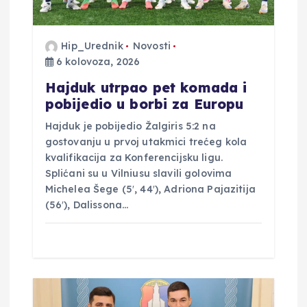
j
a
Hip_Urednik
Novosti
6 kolovoza, 2026
v
Hajduk utrpao pet komada i
a
pobijedio u borbi za Europu
Hajduk je pobijedio Žalgiris 5:2 na
gostovanju u prvoj utakmici trećeg kola
kvalifikacija za Konferencijsku ligu.
Splićani su u Vilniusu slavili golovima
Michelea Šege (5′, 44′), Adriona Pajazitija
(56′), Dalissona…