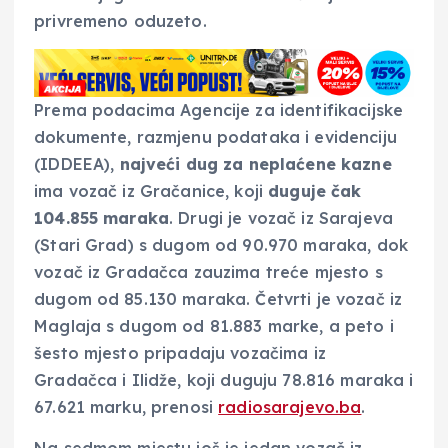
privremeno oduzeto.
Prema podacima Agencije za identifikacijske
dokumente, razmjenu podataka i evidenciju
(IDDEEA),
najveći dug za neplaćene kazne
ima vozač iz Gračanice, koji
duguje čak
104.855 maraka
. Drugi je vozač iz Sarajeva
(Stari Grad) s dugom od 90.970 maraka, dok
vozač iz Gradačca zauzima treće mjesto s
dugom od 85.130 maraka. Četvrti je vozač iz
Maglaja s dugom od 81.883 marke, a peto i
šesto mjesto pripadaju vozačima iz
Gradačca i Ilidže, koji duguju 78.816 maraka i
67.621 marku, prenosi
radiosarajevo.ba
.