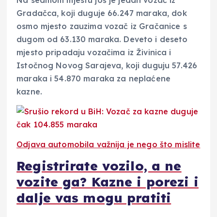
Na sedmom mjestu još je jedan vozač iz
Gradačca, koji duguje 66.247 maraka, dok
osmo mjesto zauzima vozač iz Gračanice s
dugom od 63.130 maraka. Deveto i deseto
mjesto pripadaju vozačima iz Živinica i
Istočnog Novog Sarajeva, koji duguju 57.426
maraka i 54.870 maraka za neplaćene
kazne.
Odjava automobila važnija je nego što mislite
Registrirate vozilo, a ne
vozite ga? Kazne i porezi i
dalje vas mogu pratiti