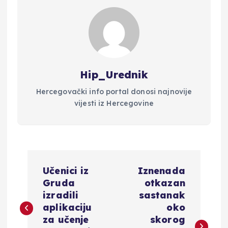
Hip_Urednik
Hercegovački info portal donosi najnovije
vijesti iz Hercegovine
N
Učenici iz
Iznenada
a
Gruda
otkazan
izradili
sastanak
v
aplikaciju
oko
za učenje
skorog