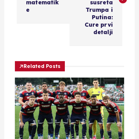
i
matematik
susreta
e
Trumpa i
g
Putina:
Cure prvi
a
detalji
c
i
Related Posts
j
a
o
b