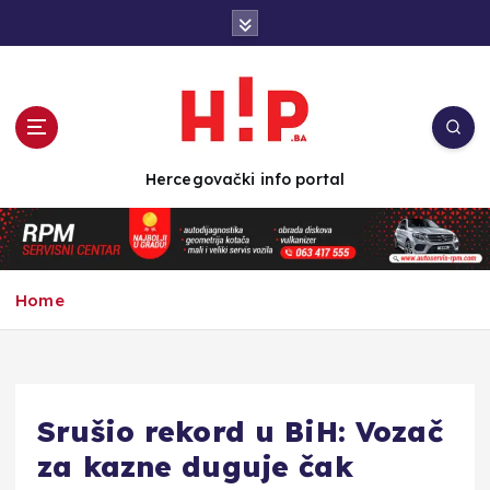
S
k
i
p
t
o
c
Hercegovački info portal
o
n
t
e
n
Home
t
Srušio rekord u BiH: Vozač
za kazne duguje čak