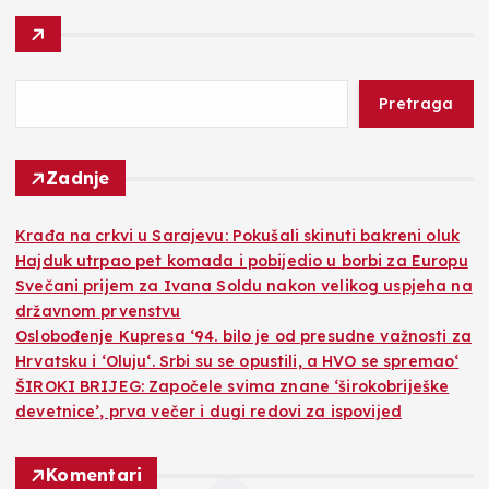
Pretraga
Zadnje
Krađa na crkvi u Sarajevu: Pokušali skinuti bakreni oluk
Hajduk utrpao pet komada i pobijedio u borbi za Europu
Svečani prijem za Ivana Soldu nakon velikog uspjeha na
državnom prvenstvu
Oslobođenje Kupresa ‘94. bilo je od presudne važnosti za
Hrvatsku i ‘Oluju‘. Srbi su se opustili, a HVO se spremao‘
ŠIROKI BRIJEG: Započele svima znane ‘širokobriješke
devetnice’, prva večer i dugi redovi za ispovijed
Komentari