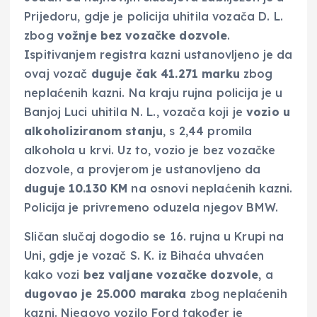
Prijedoru, gdje je policija uhitila vozača D. L.
zbog
vožnje bez vozačke dozvole
.
Ispitivanjem registra kazni ustanovljeno je da
ovaj vozač
duguje čak 41.271 marku
zbog
neplaćenih kazni. Na kraju rujna policija je u
Banjoj Luci uhitila N. L., vozača koji je
vozio u
alkoholiziranom stanju
, s 2,44 promila
alkohola u krvi. Uz to, vozio je bez vozačke
dozvole, a provjerom je ustanovljeno da
duguje 10.130 KM
na osnovi neplaćenih kazni.
Policija je privremeno oduzela njegov BMW.
Sličan slučaj dogodio se 16. rujna u Krupi na
Uni, gdje je vozač S. K. iz Bihaća uhvaćen
kako vozi
bez valjane vozačke dozvole
, a
dugovao je 25.000 maraka
zbog neplaćenih
kazni. Njegovo vozilo Ford također je