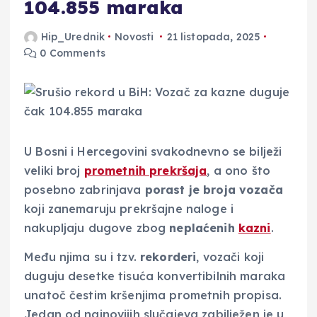
104.855 maraka
Hip_Urednik
Novosti
21 listopada, 2025
0 Comments
U Bosni i Hercegovini svakodnevno se bilježi
veliki broj
prometnih prekršaja
, a ono što
posebno zabrinjava
porast je broja
vozača
koji zanemaruju prekršajne naloge i
nakupljaju dugove zbog
neplaćenih
kazni
.
Među njima su i tzv.
rekorderi
, vozači koji
duguju desetke tisuća konvertibilnih maraka
unatoč čestim kršenjima prometnih propisa.
Jedan od najnovijih slučajeva zabilježen je u