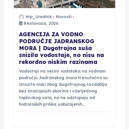
Hip_Urednik
Novosti
8 kolovoza, 2026
AGENCIJA ZA VODNO
PODRUČJE JADRANSKOG
MORA | Dugotrajna suša
snizila vodostaje, no nisu na
rekordno niskim razinama
Vodostaji na većini vodotoka na vodnom
području Jadranskog mora trenutačno su
izrazito niski zbog dugotrajnog razdoblja
bez značajnijih oborina i višetjednog
toplinskog vala, no ne odstupaju od
hidroloških prilika uobičajenih…