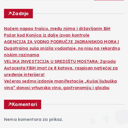
Zadnje
Nožem napao trojicu, među njima i državljanin BiH
Požar kod Konjica iz dalje izvan kontrole
AGENCIJA ZA VODNO PODRUČJE JADRANSKOG MORA |
Dugotrajna suša snizila vodostaje, no nisu na rekordno
niskim razinama
VELIKA INVESTICIJA U SREDIŠTU MOSTARA: Zgrada
Autocesta FBiH imat će 8 katova, raspisan natječaj za
uređenje interijera!
Večeras sedmo izdanje manifestacije „Kušaj ljubuška
vina“ donosi vrhunska vina, gastronomiju i glazbu
Komentari
Nema komentara za prikaz.