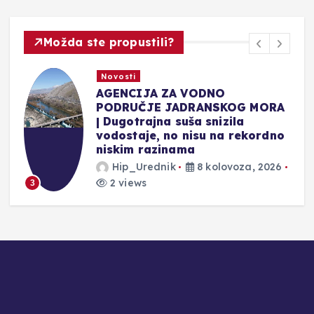
Možda ste propustili?
sti
Novosti
NCIJA ZA VODNO
VELIKA I
RUČJE JADRANSKOG MORA
SREDIŠTU
otrajna suša snizila
Autocesta
staje, no nisu na rekordno
katova, r
im razinama
uređenje i
p_Urednik
8 kolovoza, 2026
Hip_Ure
iews
2 views
4