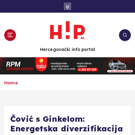
S
k
i
p
t
o
c
Hercegovački info portal
o
n
t
e
n
Home
t
Čović s Ginkelom:
Energetska diverzifikacija