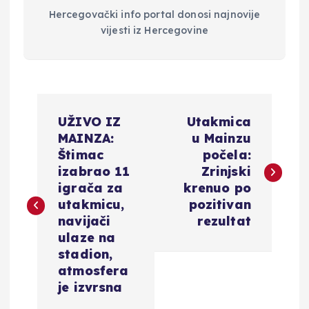
Hercegovački info portal donosi najnovije
vijesti iz Hercegovine
N
UŽIVO IZ
Utakmica
a
MAINZA:
u Mainzu
Štimac
počela:
v
izabrao 11
Zrinjski
igrača za
krenuo po
i
utakmicu,
pozitivan
navijači
rezultat
g
ulaze na
stadion,
a
atmosfera
je izvrsna