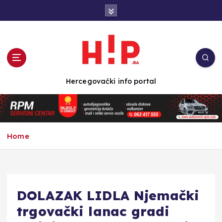
S
k
i
p
t
o
c
Hercegovački info portal
o
n
t
e
n
Home
t
DOLAZAK LIDLA Njemački
trgovački lanac gradi