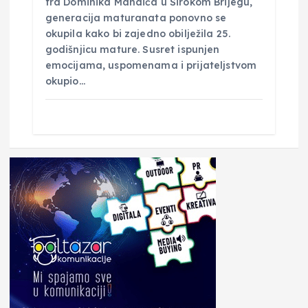
fra Dominika Mandića u Širokom Brijegu,
generacija maturanata ponovno se
okupila kako bi zajedno obilježila 25.
godišnjicu mature. Susret ispunjen
emocijama, uspomenama i prijateljstvom
okupio…