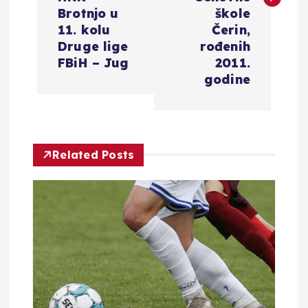
i
Brotnjo u
škole
g
11. kolu
Čerin,
Druge lige
rođenih
a
FBiH – Jug
2011.
godine
c
i
Related Posts
j
a
o
b
j