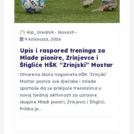
a
v
Hip_Urednik
Novosti
a
9 kolovoza, 2026
​Upis i raspored treninga za
Mlađe pionire, Zrinjevce i
Štigliće HŠK “Zrinjski” Mostar
​Otvorena škola nogometa HŠK ‘Zrinjski’
Mostar poziva sve dječake i mlade
sportaše da se priključe treninzima u
novoj tjednoj aktivnosti za uzrasne
skupine Mlađi pioniri, Zrinjevci i Štiglići. ​
Prilika je…