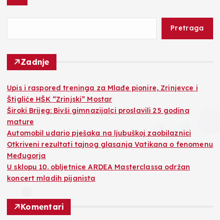
Pretraga
Zadnje
​Upis i raspored treninga za Mlađe pionire, Zrinjevce i
Štigliće HŠK “Zrinjski” Mostar
Široki Brijeg: Bivši gimnazijalci proslavili 25 godina
mature
Automobil udario pješaka na ljubuškoj zaobilaznici
Otkriveni rezultati tajnog glasanja Vatikana o fenomenu
Međugorja
U sklopu 10. obljetnice ARDEA Masterclassa održan
koncert mladih pijanista
Komentari