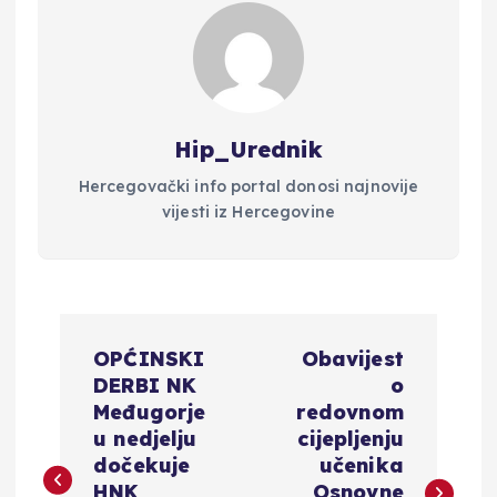
Hip_Urednik
Hercegovački info portal donosi najnovije
vijesti iz Hercegovine
N
OPĆINSKI
Obavijest
a
DERBI NK
o
Međugorje
redovnom
v
u nedjelju
cijepljenju
dočekuje
učenika
HNK
Osnovne