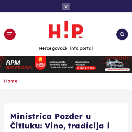
S
k
i
p
t
o
c
Hercegovački info portal
o
n
t
e
n
Home
t
Ministrica Pozder u
Čitluku: Vino, tradicija i