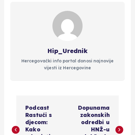
Hip_Urednik
Hercegovački info portal donosi najnovije
vijesti iz Hercegovine
N
Podcast
Dopunama
a
Rastući s
zakonskih
djecom:
odredbi u
v
Kako
HNŽ-u