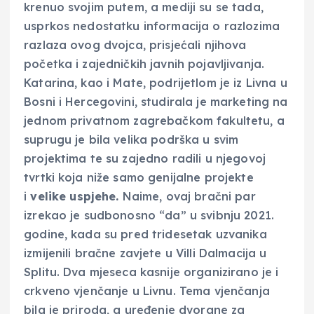
krenuo svojim putem, a mediji su se tada,
usprkos nedostatku informacija o razlozima
razlaza ovog dvojca, prisjećali njihova
početka i zajedničkih javnih pojavljivanja.
Katarina, kao i Mate, podrijetlom je iz Livna u
Bosni i Hercegovini, studirala je marketing na
jednom privatnom zagrebačkom fakultetu, a
suprugu je bila velika podrška u svim
projektima te su zajedno radili u njegovoj
tvrtki koja niže samo genijalne projekte
i
velike uspjehe.
Naime, ovaj bračni par
izrekao je sudbonosno “da” u svibnju 2021.
godine, kada su pred tridesetak uzvanika
izmijenili bračne zavjete u Villi Dalmacija u
Splitu. Dva mjeseca kasnije organizirano je i
crkveno vjenčanje u Livnu. Tema vjenčanja
bila je priroda, a uređenje dvorane za