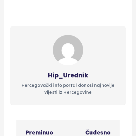
Hip_Urednik
Hercegovački info portal donosi najnovije
vijesti iz Hercegovine
N
Preminuo
Čudesno