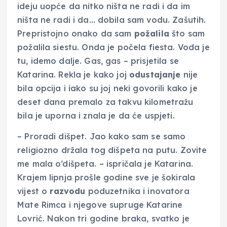
ideju uopće da nitko ništa ne radi i da im
ništa ne radi i da… dobila sam vodu. Zašutih.
Prepristojno onako da sam
požalila
što sam
požalila siestu. Onda je počela fiesta. Voda je
tu, idemo dalje. Gas, gas – prisjetila se
Katarina. Rekla je kako joj
odustajanje
nije
bila opcija i iako su joj neki govorili kako je
deset dana premalo za takvu kilometražu
bila je uporna i znala je da će uspjeti.
– Proradi dišpet. Jao kako sam se samo
religiozno držala tog dišpeta na putu. Zovite
me mala o’dišpeta. – ispričala je Katarina.
Krajem lipnja prošle godine sve je šokirala
vijest o
razvodu
poduzetnika i inovatora
Mate Rimca i njegove supruge Katarine
Lovrić. Nakon tri godine braka, svatko je