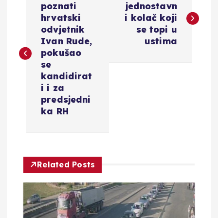
a
poznati
jednostavn
hrvatski
i kolač koji
v
odvjetnik
se topi u
Ivan Rude,
ustima
i
pokušao
se
g
kandidirat
i i za
a
predsjedni
ka RH
c
i
Related Posts
j
a