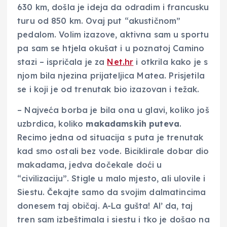
630 km, došla je ideja da odradim i francusku
turu od 850 km. Ovaj put “akustičnom”
pedalom. Volim izazove, aktivna sam u sportu
pa sam se htjela okušat i u poznatoj Camino
stazi – ispričala je za
Net.hr
i otkrila kako je s
njom bila njezina prijateljica Matea. Prisjetila
se i koji je od trenutak bio izazovan i težak.
– Najveća borba je bila ona u glavi, koliko još
uzbrdica, koliko
makadamskih puteva
.
Recimo jedna od situacija s puta je trenutak
kad smo ostali bez vode. Biciklirale dobar dio
makadama, jedva dočekale doći u
“civilizaciju”. Stigle u malo mjesto, ali ulovile i
Siestu. Čekajte samo da svojim dalmatincima
donesem taj običaj. A-La gušta! Al’ da, taj
tren sam izbeštimala i siestu i tko je došao na