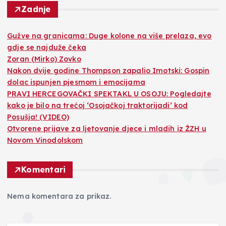
Zadnje
Gužve na granicama: Duge kolone na više prelaza, evo
gdje se najduže čeka
Zoran (Mirko) Zovko
Nakon dvije godine Thompson zapalio Imotski: Gospin
dolac ispunjen pjesmom i emocijama
PRAVI HERCEGOVAČKI SPEKTAKL U OSOJU: Pogledajte
kako je bilo na trećoj ‘Osojačkoj traktorijadi’ kod
Posušja! (VIDEO)
Otvorene prijave za ljetovanje djece i mladih iz ŽZH u
Novom Vinodolskom
Komentari
Nema komentara za prikaz.