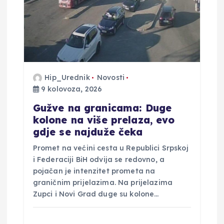
o
b
j
a
Hip_Urednik
Novosti
9 kolovoza, 2026
v
Gužve na granicama: Duge
kolone na više prelaza, evo
a
gdje se najduže čeka
Promet na većini cesta u Republici Srpskoj
i Federaciji BiH odvija se redovno, a
pojačan je intenzitet prometa na
graničnim prijelazima. Na prijelazima
Zupci i Novi Grad duge su kolone…