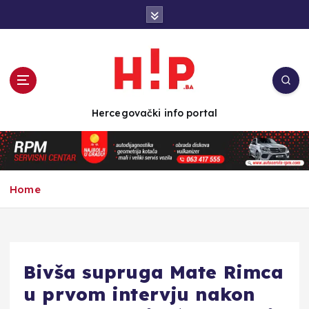
S
k
i
p
t
o
c
Hercegovački info portal
o
n
t
e
n
Home
t
Bivša supruga Mate Rimca
u prvom intervju nakon