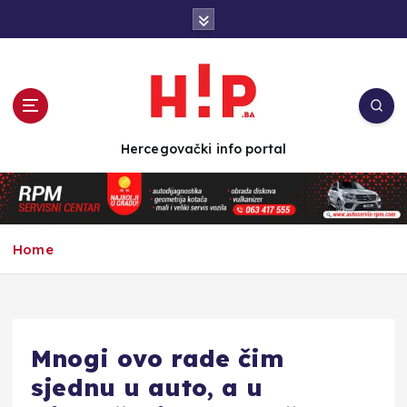
S
k
i
p
t
o
c
Hercegovački info portal
o
n
t
e
n
Home
t
Mnogi ovo rade čim
sjednu u auto, a u