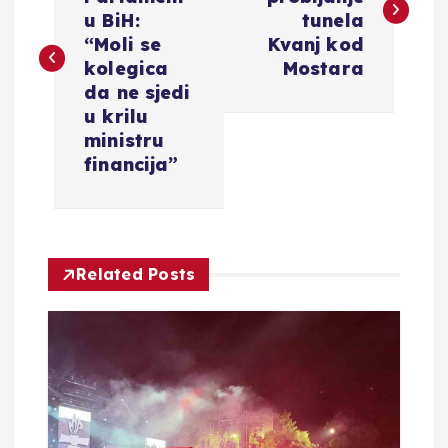
v
u BiH:
tunela
“Moli se
Kvanj kod
i
kolegica
Mostara
da ne sjedi
g
u krilu
ministru
a
financija”
c
i
Related Posts
j
a
o