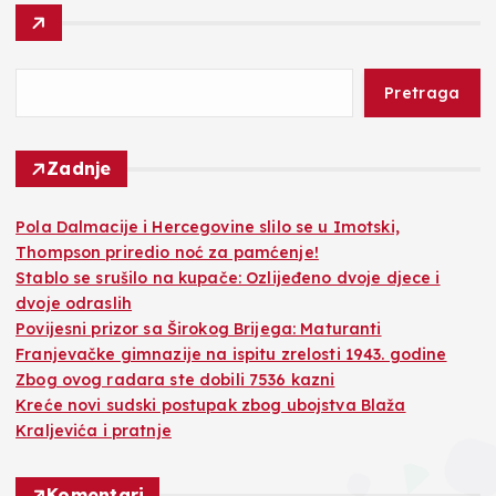
Pretraga
Zadnje
Pola Dalmacije i Hercegovine slilo se u Imotski,
Thompson priredio noć za pamćenje!
Stablo se srušilo na kupače: Ozlijeđeno dvoje djece i
dvoje odraslih
Povijesni prizor sa Širokog Brijega: Maturanti
Franjevačke gimnazije na ispitu zrelosti 1943. godine
Zbog ovog radara ste dobili 7536 kazni
Kreće novi sudski postupak zbog ubojstva Blaža
Kraljevića i pratnje
Komentari