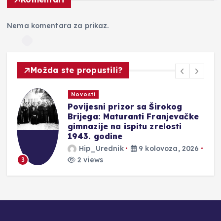
Nema komentara za prikaz.
Možda ste propustili?
Novosti
Zbog ovog radara ste dobili
7536 kazni
Hip_Urednik
9 kolovoza, 2026
3 views
4