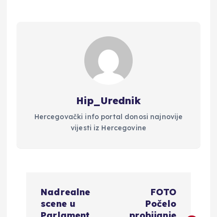
Hip_Urednik
Hercegovački info portal donosi najnovije
vijesti iz Hercegovine
N
Nadrealne
FOTO
a
scene u
Počelo
Parlament
probijanje