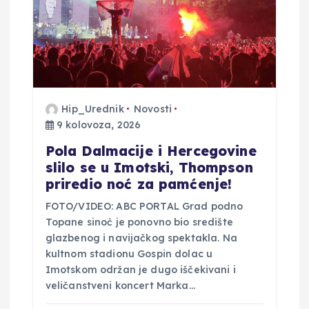
b
j
a
v
Hip_Urednik
Novosti
9 kolovoza, 2026
a
Pola Dalmacije i Hercegovine
slilo se u Imotski, Thompson
priredio noć za pamćenje!
FOTO/VIDEO: ABC PORTAL Grad podno
Topane sinoć je ponovno bio središte
glazbenog i navijačkog spektakla. Na
kultnom stadionu Gospin dolac u
Imotskom održan je dugo iščekivani i
veličanstveni koncert Marka…