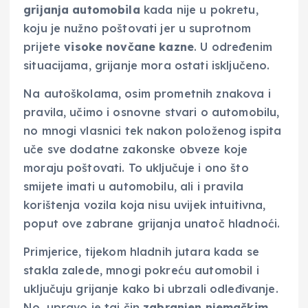
grijanja automobila
kada nije u pokretu,
koju je nužno poštovati jer u suprotnom
prijete
visoke novčane kazne
. U određenim
situacijama, grijanje mora ostati isključeno.
Na autoškolama, osim prometnih znakova i
pravila, učimo i osnovne stvari o automobilu,
no mnogi vlasnici tek nakon položenog ispita
uče sve dodatne zakonske obveze koje
moraju poštovati. To uključuje i ono što
smijete imati u automobilu, ali i pravila
korištenja vozila koja nisu uvijek intuitivna,
poput ove zabrane grijanja unatoč hladnoći.
Primjerice, tijekom hladnih jutara kada se
stakla zalede, mnogi pokreću automobil i
uključuju grijanje kako bi ubrzali odleđivanje.
No, upravo je taj čin
zabranjen njemačkim