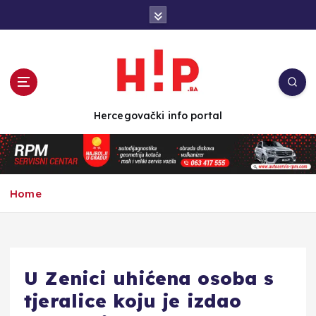
S
k
i
p
t
o
c
Hercegovački info portal
o
n
t
e
n
Home
t
U Zenici uhićena osoba s
tjeralice koju je izdao