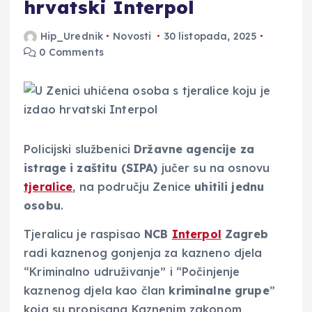
hrvatski Interpol
Hip_Urednik
Novosti
30 listopada, 2025
0 Comments
Policijski službenici
Državne agencije za
istrage i zaštitu (SIPA)
jučer su na osnovu
tjeralice
, na području Zenice
uhitili jednu
osobu
.
Tjeralicu je raspisao
NCB
Interpol
Zagreb
radi kaznenog gonjenja za kazneno djela
“Kriminalno udruživanje” i “Počinjenje
kaznenog djela kao član
kriminalne grupe
”
koja su propisana Kaznenim zakonom