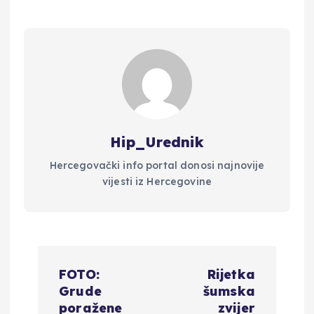
Hip_Urednik
Hercegovački info portal donosi najnovije
vijesti iz Hercegovine
N
FOTO:
Rijetka
a
Grude
šumska
poražene
zvijer