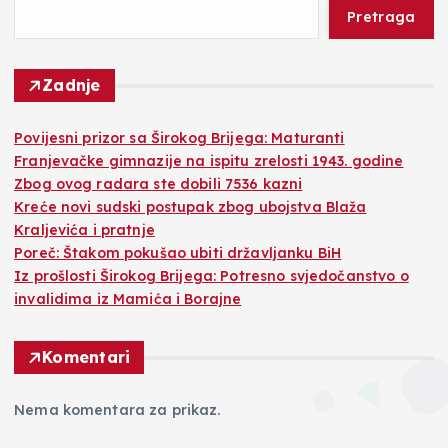
Pretraga
Zadnje
Povijesni prizor sa Širokog Brijega: Maturanti
Franjevačke gimnazije na ispitu zrelosti 1943. godine
Zbog ovog radara ste dobili 7536 kazni
Kreće novi sudski postupak zbog ubojstva Blaža
Kraljevića i pratnje
Poreč: Štakom pokušao ubiti državljanku BiH
Iz prošlosti Širokog Brijega: Potresno svjedočanstvo o
invalidima iz Mamića i Borajne
Komentari
Nema komentara za prikaz.