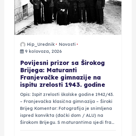
b
j
a
Hip_Urednik
Novosti
v
9 kolovoza, 2026
a
Povijesni prizor sa Širokog
Brijega: Maturanti
Franjevačke gimnazije na
ispitu zrelosti 1943. godine
Opis: Ispit zrelosti školske godine 1942/43.
– Franjevačka klasična gimnazija – Široki
Brijeg Komentar: Fotografija je snimljena
ispred konvikta (đački dom / ALU) na
Širokom Brijegu. S maturantima sjedi fra…