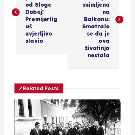
v
od Sloge
snimljena
Doboj!
na
i
Premijerlig
Balkanu:
aš
Smatralo
g
uvjerljivo
se da je
slavio
ova
a
životinja
nestala
c
i
Related Posts
j
a
o