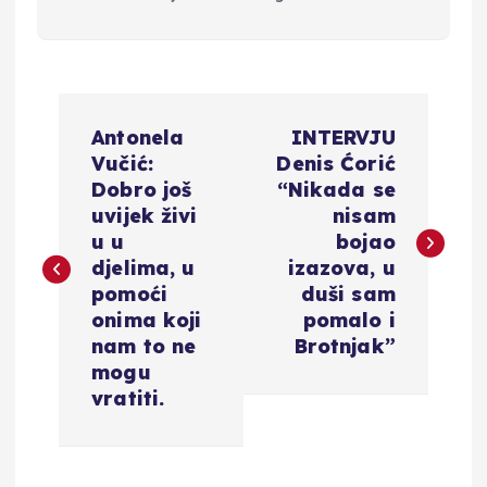
N
Antonela
INTERVJU
a
Vučić:
Denis Ćorić
Dobro još
“Nikada se
v
uvijek živi
nisam
u u
bojao
i
djelima, u
izazova, u
pomoći
duši sam
g
onima koji
pomalo i
nam to ne
Brotnjak”
a
mogu
vratiti.
c