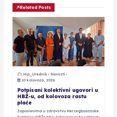
i
Related Posts
j
a
o
b
j
a
Hip_Urednik
Novosti
10 kolovoza, 2026
v
Potpisani kolektivni ugovori u
HBŽ-u, od kolovoza rastu
a
plaće
Zaposlenima u zdravstvu Hercegbosanske