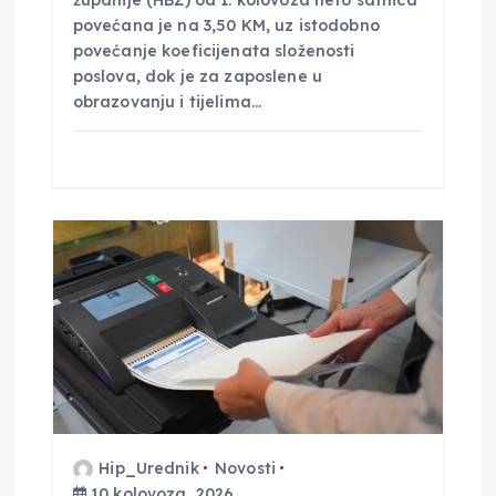
županije (HBŽ) od 1. kolovoza neto satnica
povećana je na 3,50 KM, uz istodobno
povećanje koeficijenata složenosti
poslova, dok je za zaposlene u
obrazovanju i tijelima…
Hip_Urednik
Novosti
10 kolovoza, 2026