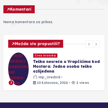
Komentari
Nema komentara za prikaz.
Možda ste propustili?
Novosti
od
Dvije prometne nesreće u HNŽ-
u: Tri osobe teško ozlijeđene,
četiri lakše
Hip_Urednik
10 kolovoza, 2026
2 views
4