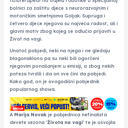
fizioterapeut na odjelu robotike u Specijalnoj
bolnici za zaštitu djece s neurorazvojnim i
motoričkim smetnjama Goljak. Supruga i
četvero djece njegova su najveća radost, ali i
glavni motiv zbog kojeg se odlučio prijaviti u
Život na vagi.
Unatoč pobjedi, neki na njega i ne gledaju
blagonaklono pa su neki bili ogorčeni
njegovim ponašanjem u emisiji, a zbog nekih
poteza tvrdili i da on sve čini da pobjedi.
Kako god, on je ovogodišni pobjednik
popularnog showa.
A
Marija Novak
je pobjednica nefinalista
devete sezona ‘
Života na vagi
‘ te je osvojila