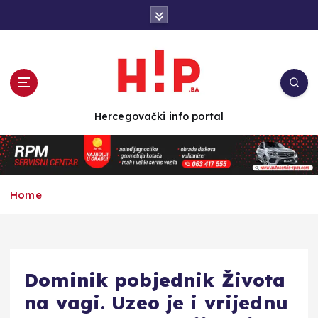
S
k
i
p
t
o
c
Hercegovački info portal
o
n
t
e
n
Home
t
Dominik pobjednik Života
na vagi. Uzeo je i vrijednu