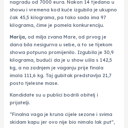
nagradu od 7000 eura. Nakon 14 tjedana u
showu i vremena kod kuće izgubila je ukupno
čak 45,5 kilograma, pa tako sada ima 97
kilograma, čime je pomela konkurenciju.
Marija,
od milja zvana Mare, od prvog je
dana bila nesigurna u sebe, a to se tijekom
showa potpuno promijenilo. Izgubila je 30,9
kilograma, budući da je u show ušla s 142,5
kg, a na zadnjem je vaganju prije finala
imala 111,6 kg. Taj gubitak predstavlja 21,7
posto tjelesne mase.
Kandidate su u publici bodrili obitelj i
prijatelji.
“Finalna vaga je kruna cijele sezone i svima
skidam kapu jer ovo nije bio nimalo lak put”,