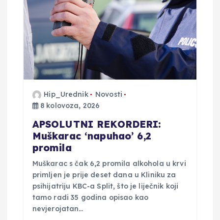
b
j
a
v
Hip_Urednik
Novosti
8 kolovoza, 2026
a
APSOLUTNI REKORDERI:
Muškarac ‘napuhao’ 6,2
promila
Muškarac s čak 6,2 promila alkohola u krvi
primljen je prije deset dana u Kliniku za
psihijatriju KBC-a Split, što je liječnik koji
tamo radi 35 godina opisao kao
nevjerojatan…