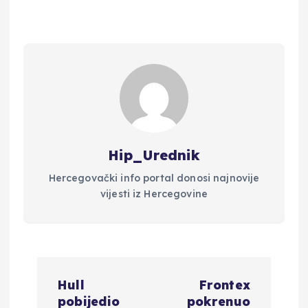
Hip_Urednik
Hercegovački info portal donosi najnovije
vijesti iz Hercegovine
N
Hull
Frontex
a
pobijedio
pokrenuo