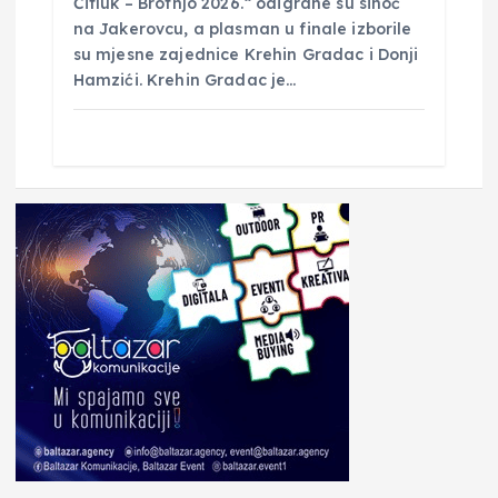
Čitluk – Brotnjo 2026.“ odigrane su sinoć
na Jakerovcu, a plasman u finale izborile
su mjesne zajednice Krehin Gradac i Donji
Hamzići. Krehin Gradac je…