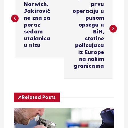
Norwich.
prvu
v
Jakirović
operaciju u
ne zna za
punom
i
poraz
opsegu u
sedam
BiH,
g
utakmica
stotine
u nizu
policajaca
a
iz Europe
na našim
c
granicama
i
j
Related Posts
a
o