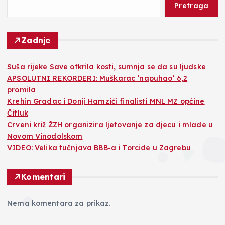
Pretraga
Zadnje
Suša rijeke Save otkrila kosti, sumnja se da su ljudske
APSOLUTNI REKORDERI: Muškarac ‘napuhao’ 6,2
promila
Krehin Gradac i Donji Hamzići finalisti MNL MZ općine
Čitluk
Crveni križ ŽZH organizira ljetovanje za djecu i mlade u
Novom Vinodolskom
VIDEO: Velika tučnjava BBB-a i Torcide u Zagrebu
Komentari
Nema komentara za prikaz.