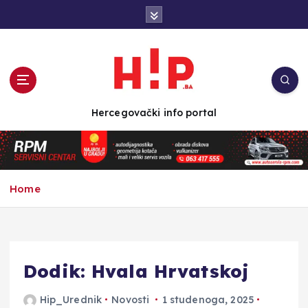
S
k
i
p
t
o
c
Hercegovački info portal
o
n
t
e
n
Home
t
Dodik: Hvala Hrvatskoj
Hip_Urednik
Novosti
1 studenoga, 2025