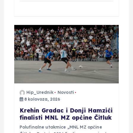
Hip_Urednik
Novosti
8 kolovoza, 2026
Krehin Gradac i Donji Hamzići
finalisti MNL MZ općine Čitluk
Polufinalne utakmice „MNL MZ općine