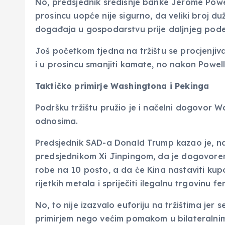
No, predsjednik središnje banke Jerome Powe
prosincu uopće nije sigurno, da veliki broj d
događaja u gospodarstvu prije daljnjeg pode
Još početkom tjedna na tržištu se procjenjiv
i u prosincu smanjiti kamate, no nakon Powell
Taktičko primirje Washingtona i Pekinga
Podršku tržištu pružio je i načelni dogovor 
odnosima.
Predsjednik SAD-a Donald Trump kazao je, n
predsjednikom Xi Jinpingom, da je dogovoren
robe na 10 posto, a da će Kina nastaviti kupov
rijetkih metala i spriječiti ilegalnu trgovinu f
No, to nije izazvalo euforiju na tržištima jer s
primirjem nego većim pomakom u bilateralni