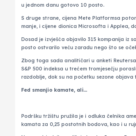
u jednom danu gotovo 10 posto.
S druge strane, cijena Mete Platformsa potonu
manje, i cijene dionica Microsofta i Applea, 
Dosad je izvješća objavilo 315 kompanija iz s
posto ostvarilo veću zaradu nego što se oček
Zbog toga sada analitičari u anketi Reutersa
S&P 500 indeksa u trećem tromjesečju porasle
razdoblje, dok su na početku sezone objava fi
Fed smanjio kamate, ali…
Podršku tržištu pružila je i odluka čelnika 
kamata za 0,25 postotnih bodova, kao i u ruj