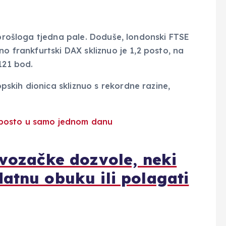
 prošloga tjedna pale. Doduše, londonski FTSE
no frankfurtski DAX skliznuo je 1,2 posto, na
121 bod.
skih dionica skliznuo s rekordne razine,
 vozačke dozvole, neki
atnu obuku ili polagati