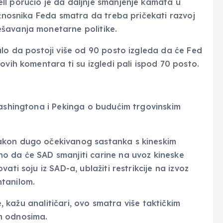
ll poručio je da daljnje smanjenje kamata u
užnosnika Feda smatra da treba pričekati razvoj
šavanja monetarne politike.
alo da postoji više od 90 posto izgleda da će Fed
ovih komentara ti su izgledi pali ispod 70 posto.
Washingtona i Pekinga o budućim trgovinskim
akon dugo očekivanog sastanka s kineskim
o da će SAD smanjiti carine na uvoz kineske
ati soju iz SAD-a, ublažiti restrikcije na izvoz
entanilom.
e, kažu analitičari, ovo smatra više taktičkim
m odnosima.