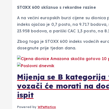
STOXX 600 skliznuo s rekordne razine
A na većini europskih burzi cijene su dionica
indeks ojačao je 0,7 posto, na 9.717 bodova, 
23.958 bodova, a pariški CAC 1,3 posto, na 8.
Zbog toga je STOXX 600 indeks vodećih europ
dosegnute prije tjedan dana.
Mijenja se B kategorija
vozači će morati na dod
ispit
Powered by
WPeMatico