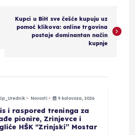
Kupci u BiH sve češće kupuju uz
pomoć klikova: online trgovina
postaje dominantan način
kupnje
Hip_Urednik
Novosti
9 kolovoza, 2026
pis i raspored treninga za
ađe pionire, Zrinjevce i
igliće HŠK “Zrinjski” Mostar