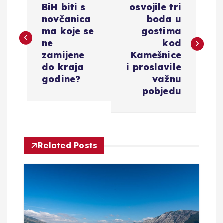
a
j
BiH biti s
osvojile tri
novčanica
boda u
v
a
ma koje se
gostima
ne
kod
i
v
zamijene
Kamešnice
do kraja
i proslavile
g
a
godine?
važnu
pobjedu
a
c
Related Posts
i
j
a