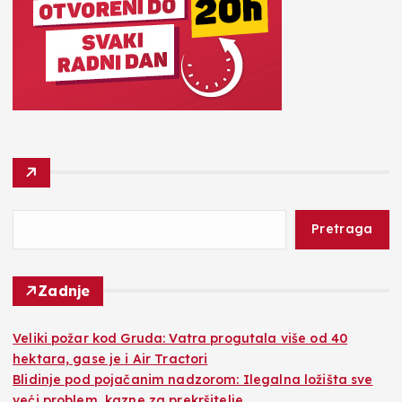
Pretraga
Zadnje
Veliki požar kod Gruda: Vatra progutala više od 40
hektara, gase je i Air Tractori
Blidinje pod pojačanim nadzorom: Ilegalna ložišta sve
veći problem, kazne za prekršitelje