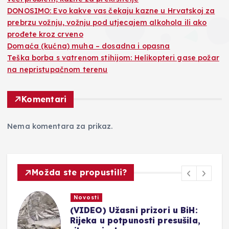
DONOSIMO: Evo kakve vas čekaju kazne u Hrvatskoj za
prebrzu vožnju, vožnju pod utjecajem alkohola ili ako
prođete kroz crveno
Domaća (kućna) muha – dosadna i opasna
Teška borba s vatrenom stihijom: Helikopteri gase požar
na nepristupačnom terenu
Komentari
Nema komentara za prikaz.
Možda ste propustili?
Novosti
(VIDEO) Užasni prizori u BiH:
ar
Rijeka u potpunosti presušila,