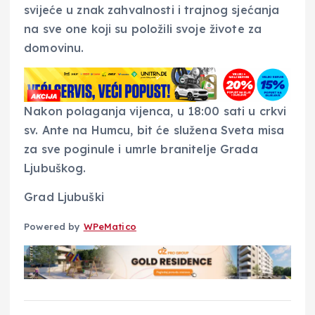
svijeće u znak zahvalnosti i trajnog sjećanja
na sve one koji su položili svoje živote za
domovinu.
Nakon polaganja vijenca, u 18:00 sati u crkvi
sv. Ante na Humcu, bit će služena Sveta misa
za sve poginule i umrle branitelje Grada
Ljubuškog.
Grad Ljubuški
N
Powered by
WPeMatico
a
v