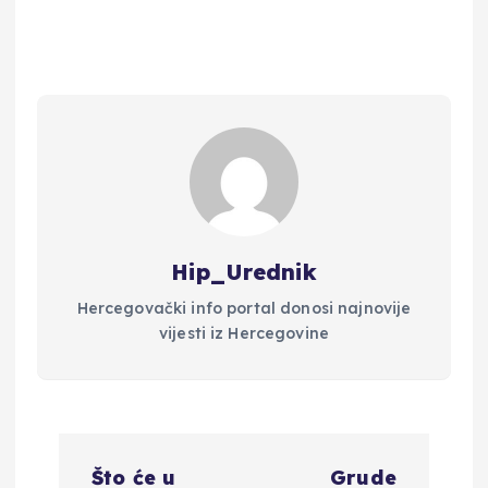
i
g
a
c
i
Hip_Urednik
j
Hercegovački info portal donosi najnovije
vijesti iz Hercegovine
a
o
N
b
Što će u
Grude