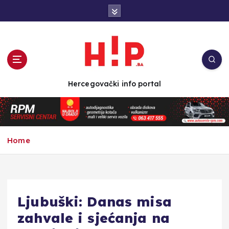
S
k
i
p
t
o
c
Hercegovački info portal
o
n
t
e
n
Home
t
Ljubuški: Danas misa
zahvale i sjećanja na