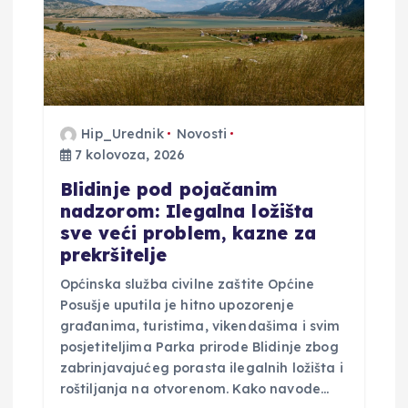
o
b
j
a
Hip_Urednik
Novosti
7 kolovoza, 2026
v
Blidinje pod pojačanim
nadzorom: Ilegalna ložišta
a
sve veći problem, kazne za
prekršitelje
Općinska služba civilne zaštite Općine
Posušje uputila je hitno upozorenje
građanima, turistima, vikendašima i svim
posjetiteljima Parka prirode Blidinje zbog
zabrinjavajućeg porasta ilegalnih ložišta i
roštiljanja na otvorenom. Kako navode…