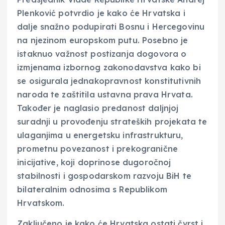
Plenković potvrdio je kako će Hrvatska i
dalje snažno podupirati Bosnu i Hercegovinu
na njezinom europskom putu. Posebno je
istaknuo važnost postizanja dogovora o
izmjenama izbornog zakonodavstva kako bi
se osigurala jednakopravnost konstitutivnih
naroda te zaštitila ustavna prava Hrvata.
Također je naglasio predanost daljnjoj
suradnji u provođenju strateških projekata te
ulaganjima u energetsku infrastrukturu,
prometnu povezanost i prekogranične
inicijative, koji doprinose dugoročnoj
stabilnosti i gospodarskom razvoju BiH te
bilateralnim odnosima s Republikom
Hrvatskom.
Zaključeno je kako će Hrvatska ostati čvrst i