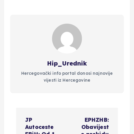
Hip_Urednik
Hercegovački info portal donosi najnovije
vijesti iz Hercegovine
N
JP
EPHZHB:
a
Autoceste
Obavijest