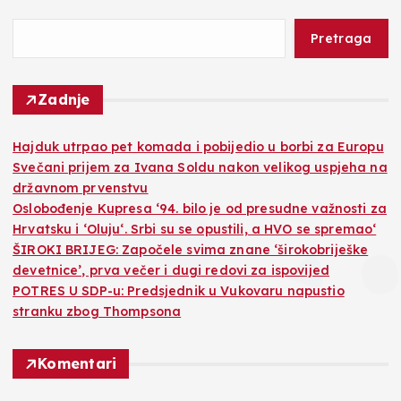
Pretraga
Zadnje
Hajduk utrpao pet komada i pobijedio u borbi za Europu
Svečani prijem za Ivana Soldu nakon velikog uspjeha na
državnom prvenstvu
Oslobođenje Kupresa ‘94. bilo je od presudne važnosti za
Hrvatsku i ‘Oluju‘. Srbi su se opustili, a HVO se spremao‘
ŠIROKI BRIJEG: Započele svima znane ‘širokobriješke
devetnice’, prva večer i dugi redovi za ispovijed
POTRES U SDP-u: Predsjednik u Vukovaru napustio
stranku zbog Thompsona
Komentari