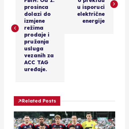
FBiH: Od 1.
o prekidu
v
prosinca
u isporuci
dolazi do
električne
i
izmjene
energije
režima
g
prodaje i
pružanja
a
usluga
vezanih za
c
ACC TAG
uređaje.
i
j
Related Posts
a
o