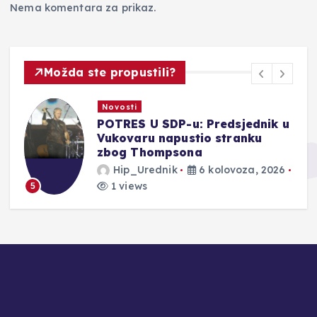
Nema komentara za prikaz.
Možda ste propustili?
Novosti
POTRES U SDP-u: Predsjednik u
Vukovaru napustio stranku
zbog Thompsona
Hip_Urednik
6 kolovoza, 2026
1 views
5