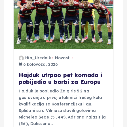
b
j
a
v
Hip_Urednik
Novosti
a
6 kolovoza, 2026
Hajduk utrpao pet komada i
pobijedio u borbi za Europu
Hajduk je pobijedio Žalgiris 5:2 na
gostovanju u prvoj utakmici trećeg kola
kvalifikacija za Konferencijsku ligu.
Splićani su u Vilniusu slavili golovima
Michelea Šege (5′, 44′), Adriona Pajazitija
(56′), Dalissona…