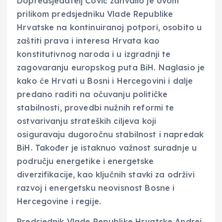
Dopredsjedatelj Čović zahvalio je ovom
prilikom predsjedniku Vlade Republike
Hrvatske na kontinuiranoj potpori, osobito u
zaštiti prava i interesa Hrvata kao
konstitutivnog naroda i u izgradnji te
zagovaranju europskog puta BiH. Naglasio je
kako će Hrvati u Bosni i Hercegovini i dalje
predano raditi na očuvanju političke
stabilnosti, provedbi nužnih reformi te
ostvarivanju strateških ciljeva koji
osiguravaju dugoročnu stabilnost i napredak
BiH. Također je istaknuo važnost suradnje u
području energetike i energetske
diverzifikacije, kao ključnih stavki za održivi
razvoj i energetsku neovisnost Bosne i
Hercegovine i regije.
Predsjednik Vlade Republike Hrvatske Andrej