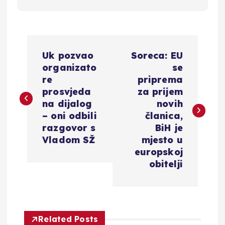
N
Uk pozvao
Soreca: EU
a
organizato
se
re
priprema
v
prosvjeda
za prijem
na dijalog
novih
i
– oni odbili
članica,
razgovor s
BiH je
g
Vladom SŽ
mjesto u
europskoj
a
obitelji
c
i
Related Posts