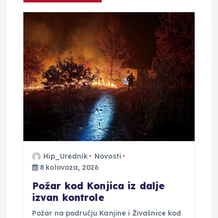
j
a
o
b
j
a
v
Hip_Urednik
Novosti
8 kolovoza, 2026
a
Požar kod Konjica iz dalje
izvan kontrole
Požar na području Kanjine i Živašnice kod