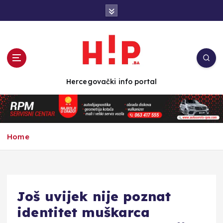
S
k
i
p
t
o
c
Hercegovački info portal
o
n
t
e
n
Home
t
Još uvijek nije poznat
identitet muškarca