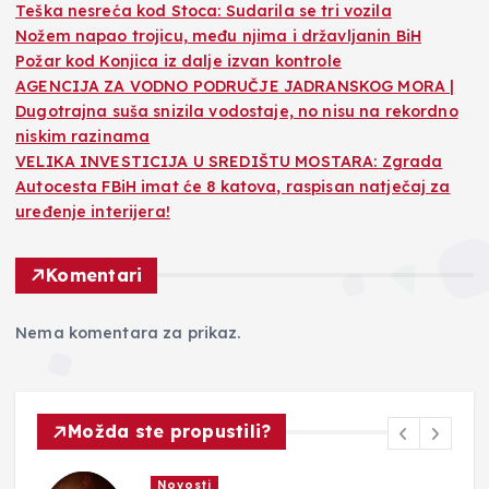
Teška nesreća kod Stoca: Sudarila se tri vozila
Nožem napao trojicu, među njima i državljanin BiH
Požar kod Konjica iz dalje izvan kontrole
AGENCIJA ZA VODNO PODRUČJE JADRANSKOG MORA |
Dugotrajna suša snizila vodostaje, no nisu na rekordno
niskim razinama
VELIKA INVESTICIJA U SREDIŠTU MOSTARA: Zgrada
Autocesta FBiH imat će 8 katova, raspisan natječaj za
uređenje interijera!
Komentari
Nema komentara za prikaz.
Možda ste propustili?
Novosti