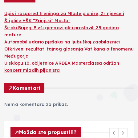
​Upis i raspored treninga za Mlađe pionire, Zrinjevce i
Štigliće HŠK “Zrinjski” Mostar
Široki Brijeg: Bivši gimnazijalci proslavili 25 godina
mature
Automobil udario pješaka na ljubuškoj zaobilaznici
Otkriveni rezultati tajnog glasanja Vatikana o fenomenu
Međugorja
U sklopu 10. obljetnice ARDEA Masterclassa održan
koncert mladih pijanista
Komentari
Nema komentara za prikaz.
Možda ste propustili?