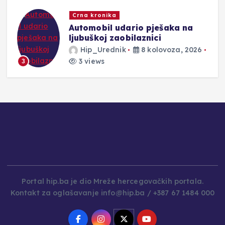
Crna kronika
Automobil udario pješaka na
ljubuškoj zaobilaznici
Hip_Urednik
8 kolovoza, 2026
3 views
3
Portal hip.ba je dio Mreže hercegovačkih portala.
Kontakt za oglašavanje info@hip.ba / +387 67 1484 000