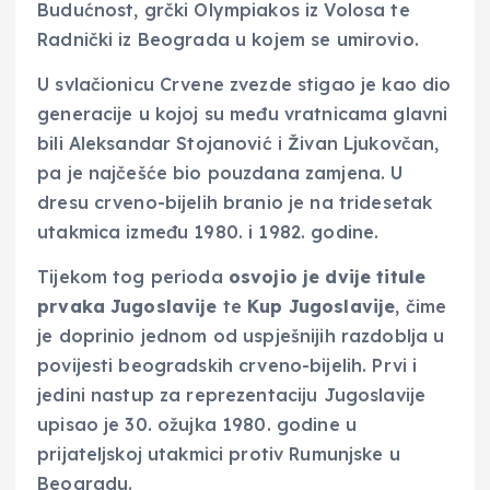
Budućnost, grčki Olympiakos iz Volosa te
Radnički iz Beograda u kojem se umirovio.
U svlačionicu Crvene zvezde stigao je kao dio
generacije u kojoj su među vratnicama glavni
bili Aleksandar Stojanović i Živan Ljukovčan,
pa je najčešće bio pouzdana zamjena. U
dresu crveno-bijelih branio je na tridesetak
utakmica između 1980. i 1982. godine.
Tijekom tog perioda
osvojio je dvije titule
prvaka Jugoslavije
te
Kup Jugoslavije
, čime
je doprinio jednom od uspješnijih razdoblja u
povijesti beogradskih crveno-bijelih. Prvi i
jedini nastup za reprezentaciju Jugoslavije
upisao je 30. ožujka 1980. godine u
prijateljskoj utakmici protiv Rumunjske u
Beogradu.