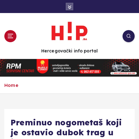
S
k
i
p
t
o
c
Hercegovački info portal
o
n
t
e
n
Home
t
Preminuo nogometaš koji
je ostavio dubok trag u