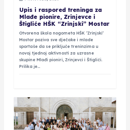
a
​Upis i raspored treninga za
Mlađe pionire, Zrinjevce i
Štigliće HŠK “Zrinjski” Mostar
​Otvorena škola nogometa HŠK ‘Zrinjski’
Mostar poziva sve dječake i mlade
sportaše da se priključe treninzima u
novoj tjednoj aktivnosti za uzrasne
skupine Mlađi pioniri, Zrinjevci i Štiglići. ​
Prilika je…