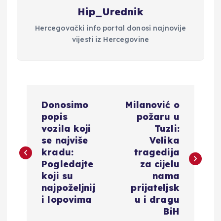
Hip_Urednik
Hercegovački info portal donosi najnovije
vijesti iz Hercegovine
N
Donosimo
Milanović o
a
popis
požaru u
vozila koji
Tuzli:
v
se najviše
Velika
kradu:
tragedija
i
Pogledajte
za cijelu
koji su
nama
g
najpoželjnij
prijateljsk
i lopovima
u i dragu
a
BiH