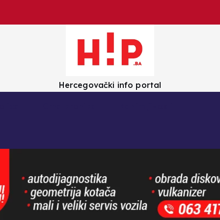
Hercegovački info portal
olica
Crna kronika
Zanimljivosti