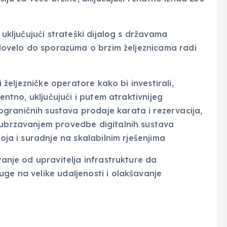
, uključujući strateški dijalog s državama
i dovelo do sporazuma o brzim željeznicama radi
i željezničke operatore kako bi investirali,
rentno, uključujući i putem atraktivnijeg
graničnih sustava prodaje karata i rezervacija,
 ubrzavanjem provedbe digitalnih sustava
voja i suradnje na skalabilnim rješenjima
vanje od upravitelja infrastrukture da
uge na velike udaljenosti i olakšavanje