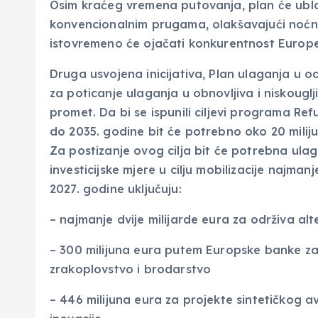
Osim kraćeg vremena putovanja, plan će ublaž
konvencionalnim prugama, olakšavajući noćne 
istovremeno će ojačati konkurentnost Europe u
Druga usvojena inicijativa, Plan ulaganja u od
za poticanje ulaganja u obnovljiva i niskougl
promet. Da bi se ispunili ciljevi programa Re
do 2035. godine bit će potrebno oko 20 miliju
Za postizanje ovog cilja bit će potrebna ulaga
investicijske mjere u cilju mobilizacije najma
2027. godine uključuju:
– najmanje dvije milijarde eura za održiva al
– 300 milijuna eura putem Europske banke za
zrakoplovstvo i brodarstvo
– 446 milijuna eura za projekte sintetičkog 