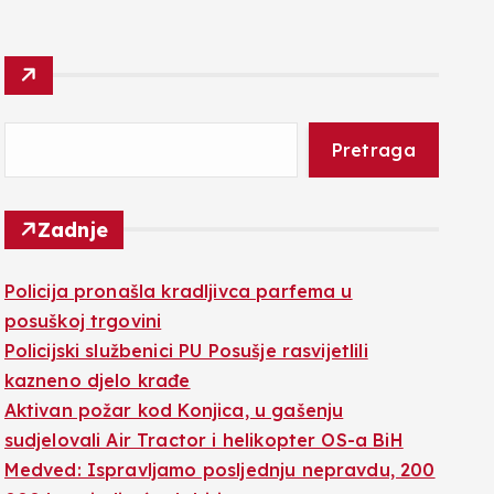
Pretraga
Zadnje
Policija pronašla kradljivca parfema u
posuškoj trgovini
Policijski službenici PU Posušje rasvijetlili
kazneno djelo krađe
Aktivan požar kod Konjica, u gašenju
sudjelovali Air Tractor i helikopter OS-a BiH
Medved: Ispravljamo posljednju nepravdu, 200