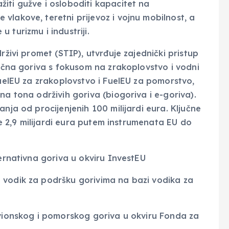
iti gužve i osloboditi kapacitet na
vlakove, teretni prijevoz i vojnu mobilnost, a
 turizmu i industriji.
rživi promet (STIP), utvrđuje zajednički pristup
jična goriva s fokusom na zrakoplovstvo i vodni
fuelEU za zrakoplovstvo i FuelEU za pomorstvo,
na tona održivih goriva (biogoriva i e-goriva).
nja od procijenjenih 100 milijardi eura. Ključne
nje 2,9 milijardi eura putem instrumenata EU do
ternativna goriva u okviru InvestEU
 vodik za podršku gorivima na bazi vodika za
avionskog i pomorskog goriva u okviru Fonda za