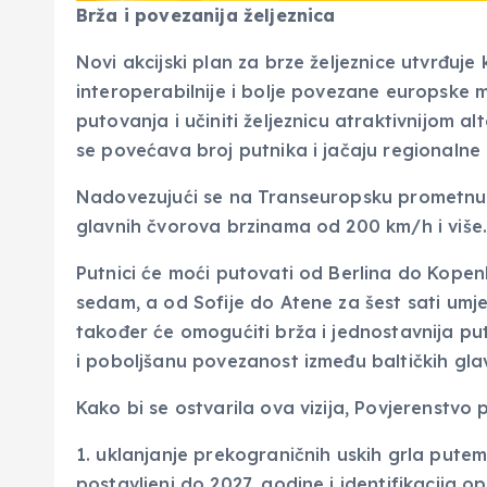
Brža i povezanija željeznica
Novi akcijski plan za brze željeznice utvrđuj
interoperabilnije i bolje povezane europske mr
putovanja i učiniti željeznicu atraktivnijom
se povećava broj putnika i jačaju regionalne 
Nadovezujući se na Transeuropsku prometnu 
glavnih čvorova brzinama od 200 km/h i više
Putnici će moći putovati od Berlina do Kopen
sedam, a od Sofije do Atene za šest sati umj
također će omogućiti brža i jednostavnija pu
i poboljšanu povezanost između baltičkih gla
Kako bi se ostvarila ova vizija, Povjerenstvo 
1. uklanjanje prekograničnih uskih grla putem
postavljeni do 2027. godine i identifikacija op