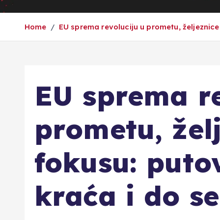
Home
EU sprema revoluciju u prometu, željeznice
EU sprema re
prometu, žel
fokusu: putov
kraća i do s