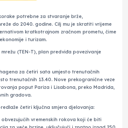
e korake potrebne za stvaranje brže,
eže do 2040. godine. Cilj mu je skratiti vrijeme
 alternativom kratkotrajnom zračnom prometu, čime
ekonomije i turizam.
mrežu (TEN-T), plan predviđa povezivanje
.
hagena za četiri sata umjesto trenutačnih
esto trenutačnih 13.40. Nove prekogranične veze
tovanja poput Pariza i Lisabona, preko Madrida,
vnih gradova.
predlaže četiri ključna smjera djelovanja:
 obvezujućih vremenskih rokova koji će biti
cija za veće brzine, uključujući i znatno iznad 250