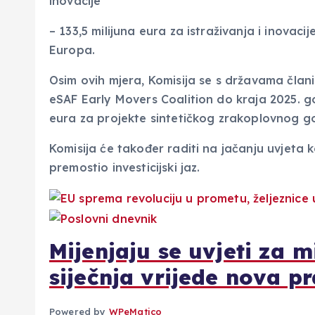
inovacije
– 133,5 milijuna eura za istraživanja i inovac
Europa.
Osim ovih mjera, Komisija se s državama član
eSAF Early Movers Coalition do kraja 2025. go
eura za projekte sintetičkog zrakoplovnog go
Komisija će također raditi na jačanju uvjeta 
premostio investicijski jaz.
Mijenjaju se uvjeti za m
siječnja vrijede nova pr
Powered by
WPeMatico