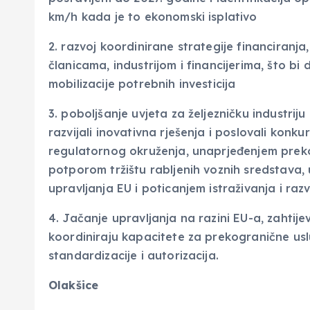
km/h kada je to ekonomski isplativo
2. razvoj koordinirane strategije financiranja
članicama, industrijom i financijerima, što b
mobilizacije potrebnih investicija
3. poboljšanje uvjeta za željezničku industriju 
razvijali inovativna rješenja i poslovali konku
regulatornog okruženja, unaprjeđenjem preko
potporom tržištu rabljenih voznih sredstava,
upravljanja EU i poticanjem istraživanja i raz
4. Jačanje upravljanja na razini EU-a, zahtije
koordiniraju kapacitete za prekogranične usl
standardizacije i autorizacija.
Olakšice