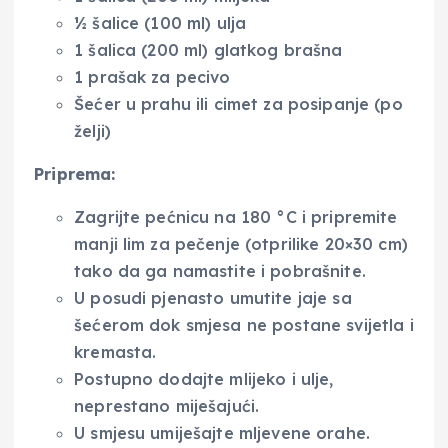
½ šalice (100 ml) ulja
1 šalica (200 ml) glatkog brašna
1 prašak za pecivo
Šećer u prahu ili cimet za posipanje (po
želji)
Priprema:
Zagrijte pećnicu na 180 °C i pripremite
manji lim za pečenje (otprilike 20×30 cm)
tako da ga namastite i pobrašnite.
U posudi pjenasto umutite jaje sa
šećerom dok smjesa ne postane svijetla i
kremasta.
Postupno dodajte mlijeko i ulje,
neprestano miješajući.
U smjesu umiješajte mljevene orahe.