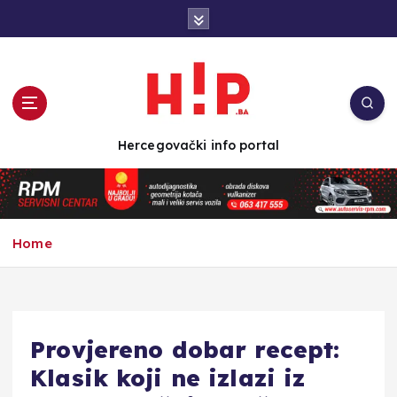
S
k
i
p
t
o
c
Hercegovački info portal
o
n
t
e
n
Home
t
Provjereno dobar recept:
Klasik koji ne izlazi iz