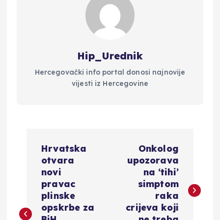
Hip_Urednik
Hercegovački info portal donosi najnovije
vijesti iz Hercegovine
N
Hrvatska
Onkolog
a
otvara
upozorava
novi
na ‘tihi’
v
pravac
simptom
plinske
raka
i
opskrbe za
crijeva koji
BiH,
ne treba