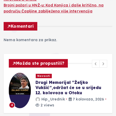
Brojni požari u HNŽ-u: Kod Konjica i dalje kritično, na
području Čapljine zabilježeno više intervencija
Komentari
Nema komentara za prikaz.
Možda ste propustili?
Novosti
Drugi Memorijal “Željko
r
Vukšić”,održat će se u srijedu
12. kolovoza u Otoku
Hip_Urednik
7 kolovoza, 2026
2 views
4