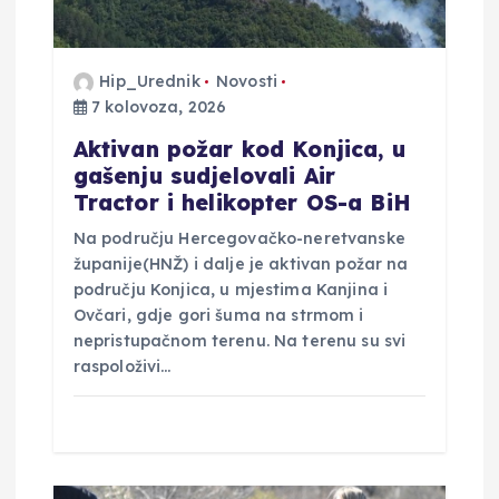
a
v
Hip_Urednik
Novosti
7 kolovoza, 2026
a
Aktivan požar kod Konjica, u
gašenju sudjelovali Air
Tractor i helikopter OS-a BiH
Na području Hercegovačko-neretvanske
županije(HNŽ) i dalje je aktivan požar na
području Konjica, u mjestima Kanjina i
Ovčari, gdje gori šuma na strmom i
nepristupačnom terenu. Na terenu su svi
raspoloživi…