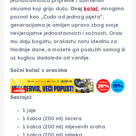
jednostavnošću pripreme i savršenim
okusima koji griju dušu.
Ovaj
kolač
, mnogima
poznat kao „Čudo od jednog jajeta“,
generacijama je omiljen upravo zbog svoje
nevjerojatne jednostavnosti i sočnosti. Orasi
mu daju bogatu, orašastu notu idealnu za
hladnije dane, a možete ga poslužiti samog ili
uz kuglicu sladoleda od vanilije.
Sočni kolač s orasima
Sastojci:
1 jaje
1 šalica (200 ml) šećera
1 šalica (200 ml) mljevenih oraha
1 šalica (200 ml) mlijeka