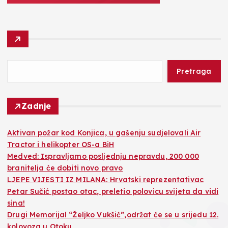
Pretraga
Zadnje
Aktivan požar kod Konjica, u gašenju sudjelovali Air
Tractor i helikopter OS-a BiH
Medved: Ispravljamo posljednju nepravdu, 200 000
branitelja će dobiti novo pravo
LJEPE VIJESTI IZ MILANA: Hrvatski reprezentativac
Petar Sučić postao otac, preletio polovicu svijeta da vidi
sina!
Drugi Memorijal “Željko Vukšić”,održat će se u srijedu 12.
kolovoza u Otoku