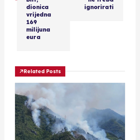
g
dionica
ignorirati
vrijedna
a
169
milijuna
c
eura
i
j
Related Posts
a
o
b
j