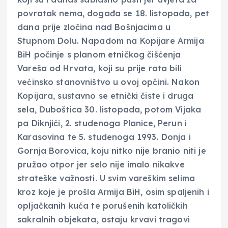
povratak nema, događa se 18. listopada, pet
dana prije zločina nad Bošnjacima u
Stupnom Dolu. Napadom na Kopijare Armija
BiH počinje s planom etničkog čišćenja
Vareša od Hrvata, koji su prije rata bili
većinsko stanovništvo u ovoj općini. Nakon
Kopijara, sustavno se etnički čiste i druga
sela, Duboštica 30. listopada, potom Vijaka
pa Diknjići, 2. studenoga Planice, Perun i
Karasovina te 5. studenoga 1993. Donja i
Gornja Borovica, koju nitko nije branio niti je
pružao otpor jer selo nije imalo nikakve
strateške važnosti. U svim vareškim selima
kroz koje je prošla Armija BiH, osim spaljenih i
opljačkanih kuća te porušenih katoličkih
sakralnih objekata, ostaju krvavi tragovi