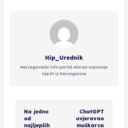
Hip_Urednik
Hercegovački info portal donosi najnovije
vijesti iz Hercegovine
N
Na jedno
ChatGPT
a
od
uvjeravao
najljepših
muškarca