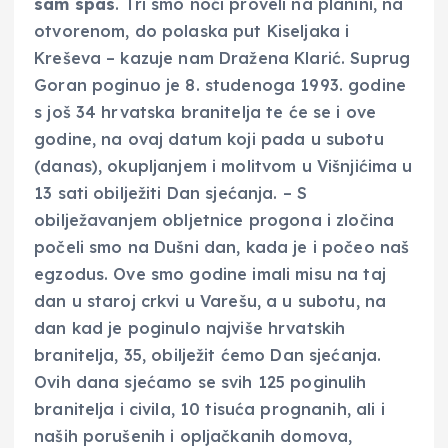
sam spas
. Tri smo noći proveli na planini, na
otvorenom, do polaska put Kiseljaka i
Kreševa – kazuje nam Dražena Klarić. Suprug
Goran poginuo je 8. studenoga 1993. godine
s još 34 hrvatska branitelja te će se i ove
godine, na ovaj datum koji pada u subotu
(danas), okupljanjem i molitvom u Višnjićima u
13 sati obilježiti Dan sjećanja. – S
obilježavanjem obljetnice progona i zločina
počeli smo na Dušni dan, kada je i počeo naš
egzodus. Ove smo godine imali misu na taj
dan u staroj crkvi u Varešu, a u subotu, na
dan kad je poginulo najviše hrvatskih
branitelja, 35, obilježit ćemo Dan sjećanja.
Ovih dana sjećamo se svih 125 poginulih
branitelja i civila, 10 tisuća prognanih, ali i
naših porušenih i opljačkanih domova,