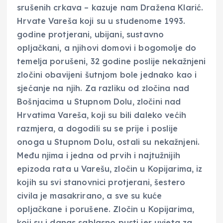
srušenih crkava – kazuje nam Dražena Klarić.
Hrvate Vareša koji su u studenome 1993.
godine protjerani, ubijani, sustavno
opljačkani, a njihovi domovi i bogomolje do
temelja porušeni, 32 godine poslije nekažnjeni
zločini obavijeni šutnjom bole jednako kao i
sjećanje na njih. Za razliku od zločina nad
Bošnjacima u Stupnom Dolu, zločini nad
Hrvatima Vareša, koji su bili daleko većih
razmjera, a dogodili su se prije i poslije
onoga u Stupnom Dolu, ostali su nekažnjeni.
Među njima i jedna od prvih i najtužnijih
epizoda rata u Varešu, zločin u Kopijarima, iz
kojih su svi stanovnici protjerani, šestero
civila je masakrirano, a sve su kuće
opljačkane i porušene. Zločin u Kopijarima,
koji su i danas sablasno pusti jer uvjeta za