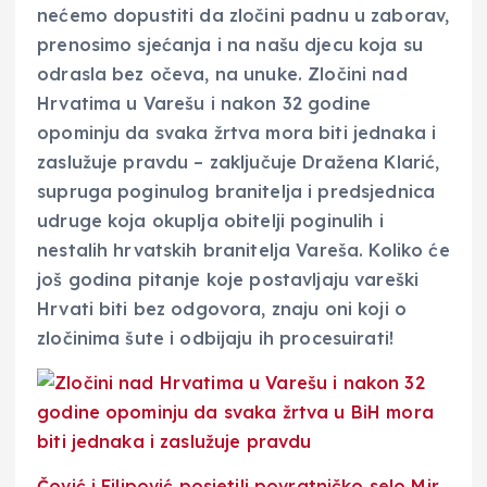
nećemo dopustiti da zločini padnu u zaborav,
prenosimo sjećanja i na našu djecu koja su
odrasla bez očeva, na unuke. Zločini nad
Hrvatima u Varešu i nakon 32 godine
opominju da svaka žrtva mora biti jednaka i
zaslužuje pravdu – zaključuje Dražena Klarić,
supruga poginulog branitelja i predsjednica
udruge koja okuplja obitelji poginulih i
nestalih hrvatskih branitelja Vareša. Koliko će
još godina pitanje koje postavljaju vareški
Hrvati biti bez odgovora, znaju oni koji o
zločinima šute i odbijaju ih procesuirati!
Čović i Filipović posjetili povratničko selo Mir