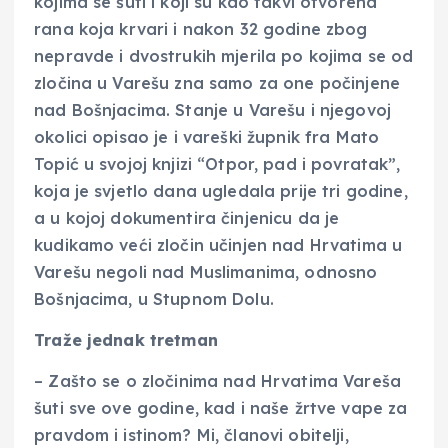
kojima se šuti i koji su kao takvi otvorena
rana koja krvari i nakon 32 godine zbog
nepravde i dvostrukih mjerila po kojima se od
zločina u Varešu zna samo za one počinjene
nad Bošnjacima. Stanje u Varešu i njegovoj
okolici opisao je i vareški župnik fra Mato
Topić u svojoj knjizi “Otpor, pad i povratak”,
koja je svjetlo dana ugledala prije tri godine,
a u kojoj dokumentira činjenicu da je
kudikamo veći zločin učinjen nad Hrvatima u
Varešu negoli nad Muslimanima, odnosno
Bošnjacima, u Stupnom Dolu.
Traže jednak tretman
– Zašto se o zločinima nad Hrvatima Vareša
šuti sve ove godine, kad i naše žrtve vape za
pravdom i istinom? Mi, članovi obitelji,