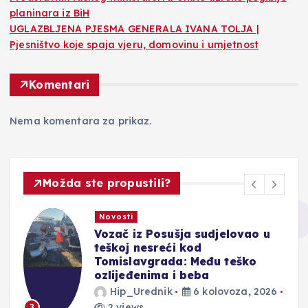
planinara iz BiH
UGLAZBLJENA PJESMA GENERALA IVANA TOLJA |
Pjesništvo koje spaja vjeru, domovinu i umjetnost
Komentari
Nema komentara za prikaz.
Možda ste propustili?
Novosti
n
Vozač iz Posušja sudjelovao u
teškoj nesreći kod
Tomislavgrada: Među teško
ozlijeđenima i beba
Hip_Urednik
6 kolovoza, 2026
2 views
3