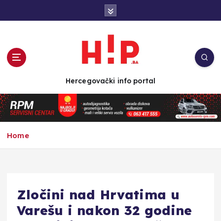
S
k
i
p
t
o
c
Hercegovački info portal
o
n
t
e
n
Home
t
Zločini nad Hrvatima u
Varešu i nakon 32 godine