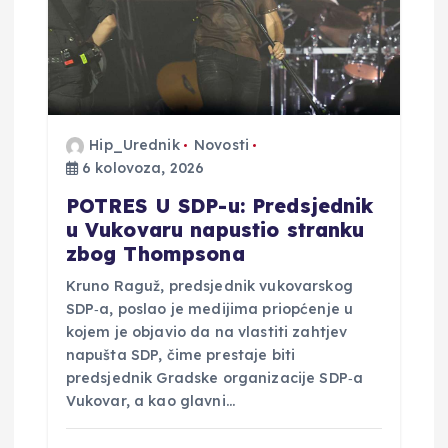
b
j
a
Hip_Urednik
Novosti
v
6 kolovoza, 2026
a
POTRES U SDP-u: Predsjednik
u Vukovaru napustio stranku
zbog Thompsona
Kruno Raguž, predsjednik vukovarskog
SDP‑a, poslao je medijima priopćenje u
kojem je objavio da na vlastiti zahtjev
napušta SDP, čime prestaje biti
predsjednik Gradske organizacije SDP‑a
Vukovar, a kao glavni…