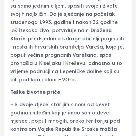
sa samo jednim ciljem, spasiti svoje i živote
svojih najbližih. Da je sjećanje na početak
studenoga 1993. godine i nakon 32 godine
još itekako živo, potvrđuje nam
Dražena
Klarić
, predsjednica Udruge obitelji poginulih
i nestalih hrvatskih branitelja Vareša, koja je,
poput većine prognanih Varešana, spas
pronašla u Kiseljaku i Kreševu, odnosno u to
vrijeme područjima Lepeničke doline koji su
bili pod kontrolom HVO-a.
Teške životne priče
– S dvoje djece, starijim sinom od devet
godina i mlađim koji je imao samo devet
mjeseci, poput mnogih, preko teritorija pod
kontrolom Vojske Republike Srpske
tražila