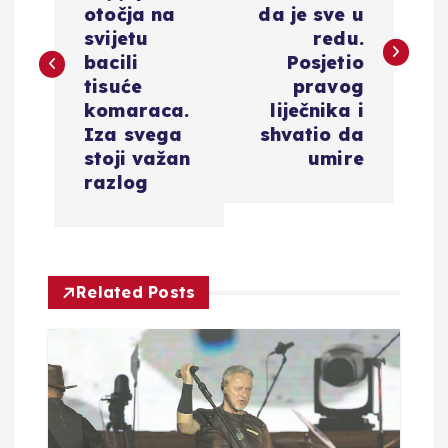
v
otočja na
da je sve u
svijetu
redu.
i
bacili
Posjetio
tisuće
pravog
g
komaraca.
liječnika i
Iza svega
shvatio da
a
stoji važan
umire
razlog
c
i
Related Posts
j
a
o