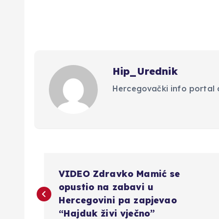
Hip_Urednik
Hercegovački info portal d
N
VIDEO Zdravko Mamić se
a
opustio na zabavi u
Hercegovini pa zapjevao
“Hajduk živi vječno”