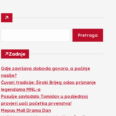
Pretraga
Zadnje
Gdje završava sloboda govora, a počinje
nasilje?
Čuvari tradicije: Široki Brijeg odao priznanje
legendama MNL-a
Posušje savladalo Tomislav u posljednjoj
provjeri uoči početka prvenstva!
Mepas Mall Drama Dan