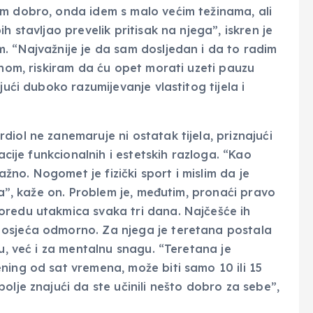
am dobro, onda idem s malo većim težinama, ali
h stavljao prevelik pritisak na njega”, iskren je
. “Najvažnije je da sam dosljedan i da to radim
tnom, riskiram da ću opet morati uzeti pauzu
jući duboko razumijevanje vlastitog tijela i
iol ne zanemaruje ni ostatak tijela, priznajući
acije funkcionalnih i estetskih razloga. “Kao
važno. Nogomet je fizički sport i mislim da je
la”, kaže on. Problem je, međutim, pronaći pravo
oredu utakmica svaka tri dana. Najčešće ih
 osjeća odmorno. Za njega je teretana postala
mu, već i za mentalnu snagu. “Teretana je
ning od sat vremena, može biti samo 10 ili 15
olje znajući da ste učinili nešto dobro za sebe”,