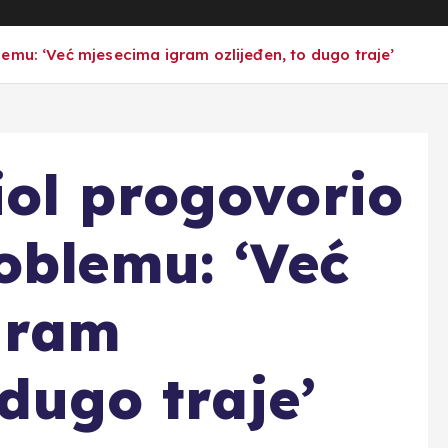
emu: ‘Već mjesecima igram ozlijeđen, to dugo traje’
ol progovorio
oblemu: ‘Već
gram
 dugo traje’