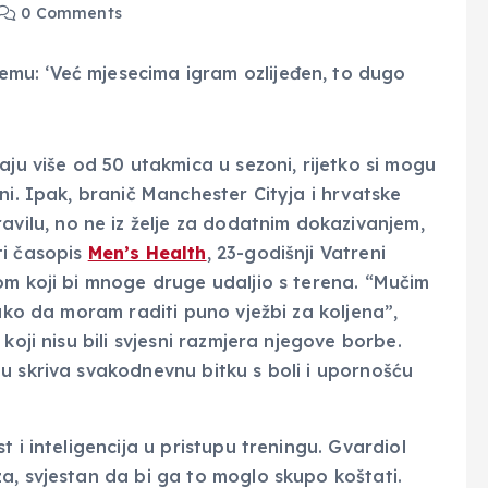
0 Comments
aju više od 50 utakmica u sezoni, rijetko si mogu
ni. Ipak, branič Manchester Cityja i hrvatske
ravilu, no ne iz želje za dodatnim dokazivanjem,
ti časopis
Men’s Health
, 23-godišnji Vatreni
om koji bi mnoge druge udaljio s terena. “Mučim
tako da moram raditi puno vježbi za koljena”,
koji nisu bili svjesni razmjera njegove borbe.
u skriva svakodnevnu bitku s boli i upornošću
 i inteligencija u pristupu treningu. Gvardiol
a, svjestan da bi ga to moglo skupo koštati.