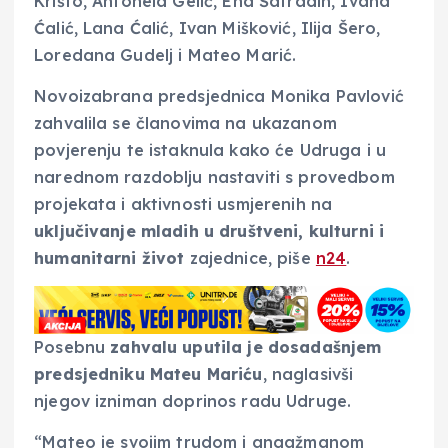
Krišto, Antonela Gelić, Ena Šafradin, Ivana
Ćalić, Lana Ćalić, Ivan Mišković, Ilija Šero,
Loredana Gudelj i Mateo Marić.
Novoizabrana predsjednica Monika Pavlović
zahvalila se članovima na ukazanom
povjerenju te istaknula kako će Udruga i u
narednom razdoblju nastaviti s provedbom
projekata i aktivnosti usmjerenih na
uključivanje mladih u društveni, kulturni i
humanitarni život
zajednice, piše
n24
.
Posebnu
zahvalu uputila je dosadašnjem
predsjedniku Mateu Mariću
, naglasivši
njegov izniman doprinos radu Udruge.
“Mateo je svojim trudom i angažmanom