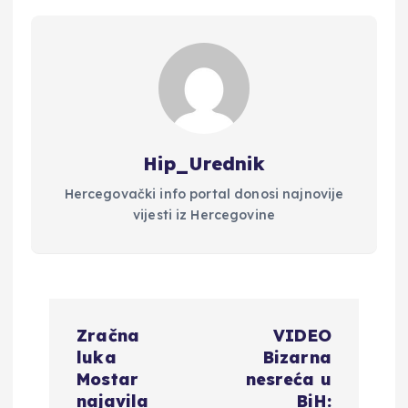
Hip_Urednik
Hercegovački info portal donosi najnovije
vijesti iz Hercegovine
N
Zračna
VIDEO
a
luka
Bizarna
Mostar
nesreća u
najavila
BiH: