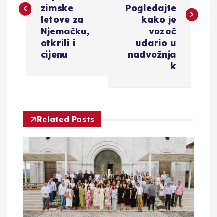
v
zimske
Pogledajte
i
letove za
kako je
Njemačku,
vozač
g
otkrili i
udario u
cijenu
nadvožnja
a
k
c
i
Related Posts
j
a
o
b