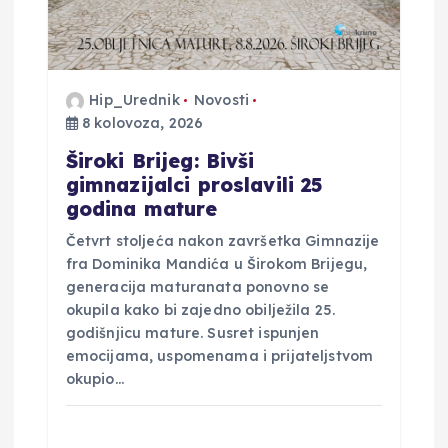
j
a
Hip_Urednik
Novosti
8 kolovoza, 2026
v
Široki Brijeg: Bivši
a
gimnazijalci proslavili 25
godina mature
Četvrt stoljeća nakon završetka Gimnazije
fra Dominika Mandića u Širokom Brijegu,
generacija maturanata ponovno se
okupila kako bi zajedno obilježila 25.
godišnjicu mature. Susret ispunjen
emocijama, uspomenama i prijateljstvom
okupio…