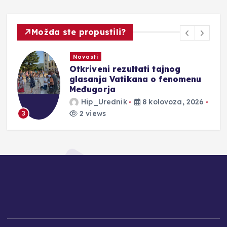
Možda ste propustili?
Novosti
U sklopu 10. obljetnice ARDEA
Masterclassa održan koncert
mladih pijanista
Hip_Urednik
8 kolovoza, 2026
3 views
4