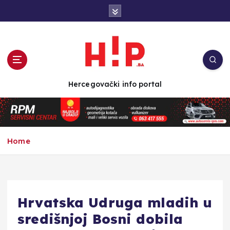
S
k
i
p
t
o
c
Hercegovački info portal
o
n
t
e
n
Home
t
Hrvatska Udruga mladih u
središnjoj Bosni dobila