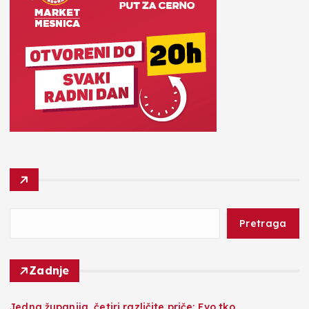
Pretraga
Zadnje
Jedna županija, četiri različite priče: Evo tko