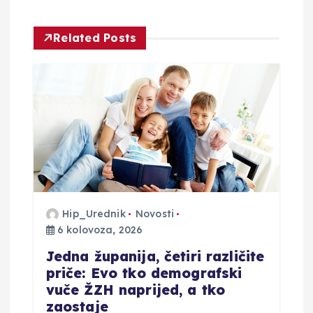
i
j
Related Posts
a
o
b
j
a
Hip_Urednik
Novosti
6 kolovoza, 2026
v
Jedna županija, četiri različite
a
priče: Evo tko demografski
vuče ŽZH naprijed, a tko
zaostaje