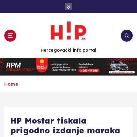
S
k
i
p
t
o
c
Hercegovački info portal
o
n
t
e
n
Home
t
HP Mostar tiskala
prigodno izdanje maraka