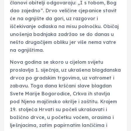
članovi obitelji odgovaraju: „I s tobom, Bog
dao zajedno“. Drvo veličine cjepanice stavit
će na ognjište da gori, uz razgovor i
iščekivanje odlaska na misu polnoćku. Običaj
unošenja badnjaka zadržao se do danas u
nešto drugačijem obliku jer više nema vatre
na ognjištima.
Nova godina se skoro u cijelom svijetu
proslavlja 1. siječnja, uz ukrašena blagdanska
drvca po gradskim trgovima, uz vatromet i
zabavu. Toga dana kršćani slave blagdan
Svete Marije Bogorodice, Crkva ih stavlja
pod Njeno majčinsko okrilje i zaštitu. Krajem
19. stoljeća Hrvati su počeli ukrašavati i
božićno drvce, u početku voćem, orasima i
lješnjacima, zatim papirnatim lančićima i