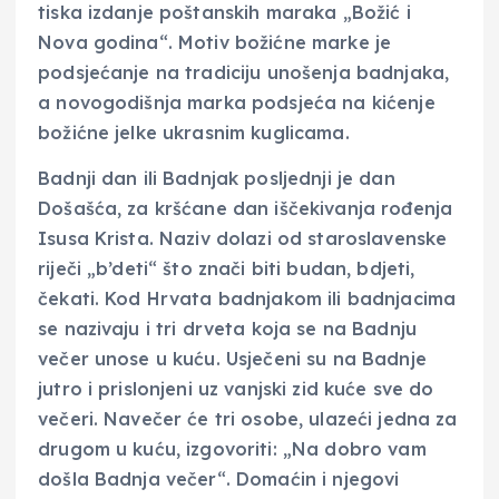
tiska izdanje poštanskih maraka „Božić i
Nova godina“. Motiv božićne marke je
podsjećanje na tradiciju unošenja badnjaka,
a novogodišnja marka podsjeća na kićenje
božićne jelke ukrasnim kuglicama.
Badnji dan ili Badnjak posljednji je dan
Došašća, za kršćane dan iščekivanja rođenja
Isusa Krista. Naziv dolazi od staroslavenske
riječi „b’deti“ što znači biti budan, bdjeti,
čekati. Kod Hrvata badnjakom ili badnjacima
se nazivaju i tri drveta koja se na Badnju
večer unose u kuću. Usječeni su na Badnje
jutro i prislonjeni uz vanjski zid kuće sve do
večeri. Navečer će tri osobe, ulazeći jedna za
drugom u kuću, izgovoriti: „Na dobro vam
došla Badnja večer“. Domaćin i njegovi