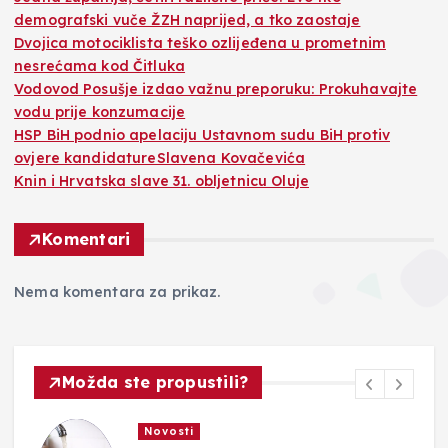
demografski vuče ŽZH naprijed, a tko zaostaje
Dvojica motociklista teško ozlijeđena u prometnim
nesrećama kod Čitluka
Vodovod Posušje izdao važnu preporuku: Prokuhavajte
vodu prije konzumacije
HSP BiH podnio apelaciju Ustavnom sudu BiH protiv
ovjere kandidatureSlavena Kovačevića
Knin i Hrvatska slave 31. obljetnicu Oluje
Komentari
Nema komentara za prikaz.
Možda ste propustili?
Novosti