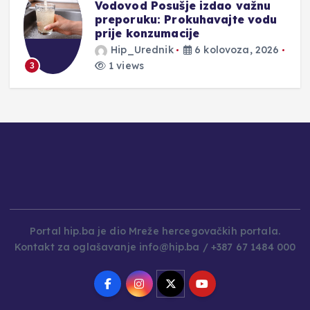
Vodovod Posušje izdao važnu
preporuku: Prokuhavajte vodu
prije konzumacije
Hip_Urednik
6 kolovoza, 2026
1 views
3
Portal hip.ba je dio Mreže hercegovačkih portala.
Kontakt za oglašavanje info@hip.ba / +387 67 1484 000