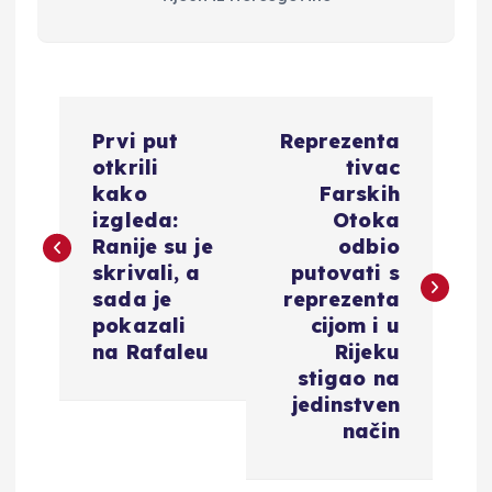
N
Prvi put
Reprezenta
a
otkrili
tivac
kako
Farskih
v
izgleda:
Otoka
Ranije su je
odbio
i
skrivali, a
putovati s
sada je
reprezenta
g
pokazali
cijom i u
na Rafaleu
Rijeku
a
stigao na
jedinstven
c
način