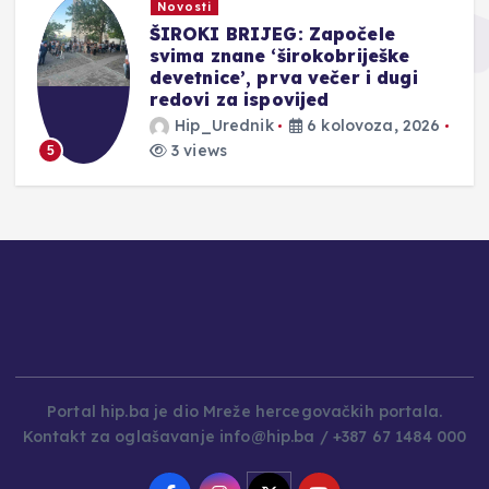
Novosti
ŠIROKI BRIJEG: Započele
svima znane ‘širokobriješke
devetnice’, prva večer i dugi
redovi za ispovijed
Hip_Urednik
6 kolovoza, 2026
3 views
5
Portal hip.ba je dio Mreže hercegovačkih portala.
Kontakt za oglašavanje info@hip.ba / +387 67 1484 000