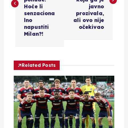
i
Hoće li
javno
senzaciona
prozivala,
g
lno
ali ovo nije
napustiti
očekivao
a
Milan?!
c
i
Related Posts
j
a
o
b