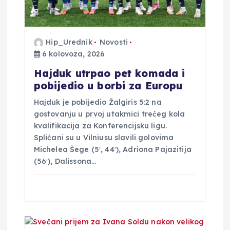
j
a
Hip_Urednik
Novosti
6 kolovoza, 2026
v
Hajduk utrpao pet komada i
a
pobijedio u borbi za Europu
Hajduk je pobijedio Žalgiris 5:2 na
gostovanju u prvoj utakmici trećeg kola
kvalifikacija za Konferencijsku ligu.
Splićani su u Vilniusu slavili golovima
Michelea Šege (5′, 44′), Adriona Pajazitija
(56′), Dalissona…