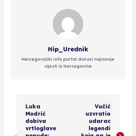
Hip_Urednik
Hercegovački info portal donosi najnovije
vijesti iz Hercegovine
N
Luka
Vučić
a
Modrić
uzvratio
dobiva
udarac
v
vrtloglave
legendi
ponude:
koja ga je