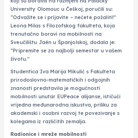
koji su boravili na razmjeni na Palacký
University Olomouc u Češkoj, poručili su:
“Odvažite se i prijavite – nećete požaliti!”
Leona Milas s Filozofskog fakulteta, koja
trenutačno boravi na mobilnosti na
Sveučilištu Jaén u Španjolskoj, dodala je:
“Pripremite se za najbolji semestar u vašem
životu.”
Studentica Iva Marija Mikulić s Fakulteta
prirodoslovno-matematičkih i odgojnih
znanosti predstavila je mogućnosti
mobilnosti unutar EUPeace alijanse, ističući
vrijedna međunarodna iskustva, priliku za
akademski i osobni razvoj te povezivanje s
kolegama iz različitih zemalja.
Radionice i mreže mobilnosti