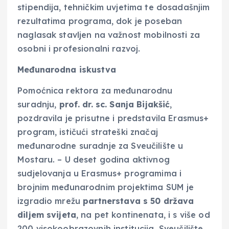
stipendija, tehničkim uvjetima te dosadašnjim
rezultatima programa, dok je poseban
naglasak stavljen na važnost mobilnosti za
osobni i profesionalni razvoj.
Međunarodna iskustva
Pomoćnica rektora za međunarodnu
suradnju,
prof. dr. sc. Sanja Bijakšić
,
pozdravila je prisutne i predstavila Erasmus+
program, ističući strateški značaj
međunarodne suradnje za Sveučilište u
Mostaru. – U deset godina aktivnog
sudjelovanja u Erasmus+ programima i
brojnim međunarodnim projektima SUM je
izgradio mrežu
partnerstava s 50 država
diljem svijeta
, na pet kontinenata, i s više od
200 visokoobrazovnih institucija. Sveučilište