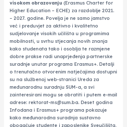
visokom obrazovanju
(Erasmus Charter for
Higher Education – ECHE) za razdoblje 2021.
– 2027. godine. Povelja je ne samo jamstvo
već i preduvjet za aktivno i kvalitetno
sudjelovanje visokih učilišta u programima
mobilnosti, u svrhu stjecanja novih znanja
kako studenata tako i osoblja te razmjene
dobre prakse radi unaprjeđenja partnerske
suradnje unutar programa Erasmus+. Detalji
o trenutačno otvorenim natječajima dostupni
su na službenoj web-stranici Ureda za
međunarodnu suradnju SUM-a, a svi
zainteresirani mogu se obratiti i putem e-mail
adrese: rektorat-ms@sum.ba. Deset godina
Infodana i Erasmus+ programa pokazuje
kako međunarodna suradnja sustavno
obogaćuje studente i zaposlenike Sveučilišta,