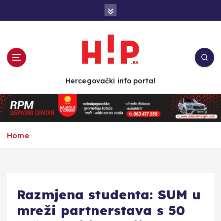
S
k
i
p
t
o
c
Hercegovački info portal
o
n
t
e
n
Home
t
Razmjena studenta: SUM u
mreži partnerstava s 50