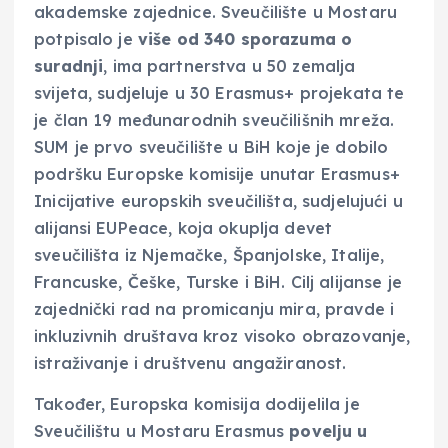
akademske zajednice. Sveučilište u Mostaru
potpisalo je
više od 340 sporazuma o
suradnji
, ima partnerstva u 50 zemalja
svijeta, sudjeluje u 30 Erasmus+ projekata te
je član 19 međunarodnih sveučilišnih mreža.
SUM je prvo sveučilište u BiH koje je dobilo
podršku Europske komisije unutar Erasmus+
Inicijative europskih sveučilišta, sudjelujući u
alijansi EUPeace, koja okuplja devet
sveučilišta iz Njemačke, Španjolske, Italije,
Francuske, Češke, Turske i BiH. Cilj alijanse je
zajednički rad na promicanju mira, pravde i
inkluzivnih društava kroz visoko obrazovanje,
istraživanje i društvenu angažiranost.
Također, Europska komisija dodijelila je
Sveučilištu u Mostaru Erasmus
povelju u