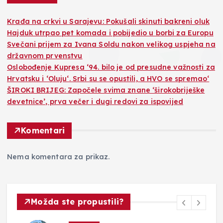
Krađa na crkvi u Sarajevu: Pokušali skinuti bakreni oluk
Hajduk utrpao pet komada i pobijedio u borbi za Europu
Svečani prijem za Ivana Soldu nakon velikog uspjeha na
državnom prvenstvu
Oslobođenje Kupresa ‘94. bilo je od presudne važnosti za
Hrvatsku i ‘Oluju‘. Srbi su se opustili, a HVO se spremao‘
ŠIROKI BRIJEG: Započele svima znane ‘širokobriješke
devetnice’, prva večer i dugi redovi za ispovijed
Komentari
Nema komentara za prikaz.
Možda ste propustili?