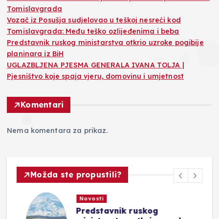
Tomislavgrada
Vozač iz Posušja sudjelovao u teškoj nesreći kod
Tomislavgrada: Među teško ozlijeđenima i beba
Predstavnik ruskog ministarstva otkrio uzroke pogibije
planinara iz BiH
UGLAZBLJENA PJESMA GENERALA IVANA TOLJA |
Pjesništvo koje spaja vjeru, domovinu i umjetnost
Komentari
Nema komentara za prikaz.
Možda ste propustili?
Novosti
Predstavnik ruskog