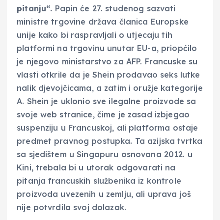
pitanju“.
Papin će 27. studenog sazvati
ministre trgovine država članica Europske
unije kako bi raspravljali o utjecaju tih
platformi na trgovinu unutar EU-a, priopćilo
je njegovo ministarstvo za AFP. Francuske su
vlasti otkrile da je Shein prodavao seks lutke
nalik djevojčicama, a zatim i oružje kategorije
A. Shein je uklonio sve ilegalne proizvode sa
svoje web stranice, čime je zasad izbjegao
suspenziju u Francuskoj, ali platforma ostaje
predmet pravnog postupka. Ta azijska tvrtka
sa sjedištem u Singapuru osnovana 2012. u
Kini, trebala bi u utorak odgovarati na
pitanja francuskih službenika iz kontrole
proizvoda uvezenih u zemlju, ali uprava još
nije potvrdila svoj dolazak.