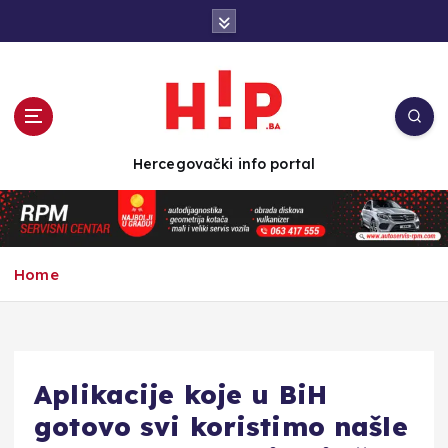
S
k
i
p
t
o
c
Hercegovački info portal
o
n
t
e
n
Home
t
Aplikacije koje u BiH
gotovo svi koristimo našle