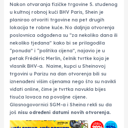
Nakon otvaranja fizičke trgovine 5. studenog
u kultnoj robnoj kući BHV Paris, Shein je
planirao otvoriti trgovine na pet drugih
lokacija te robne kuće. No daljnja otvorenja
poslovnica odgođena su “za nekoliko dana ili
nekoliko tjedana” kako bi se prilagodila
“ponuda” i “politika cijena”, najavio je u
petak Frédéric Merlin, čelnik tvrtke koja je
vlasnik BHV-a. Naime, kupci u Sheinovoj
trgovini u Parizu na dan otvorenja bili su
iznenađeni višim cijenama nego što su navikli
viđati online, čime je tvrtka navukla bijes
tisuća lovaca na povoljne cijene.
Glasnogovornici SGM-a i Sheina rekli su da
još
nisu određeni datumi novih otvorenja.