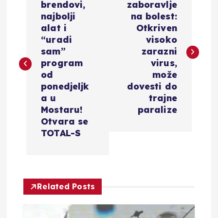
a
brendovi,
zaboravlje
najbolji
na bolest:
v
alat i
Otkriven
“uradi
visoko
i
sam”
zarazni
program
virus,
g
od
može
ponedjeljk
dovesti do
a
a u
trajne
Mostaru!
paralize
c
Otvara se
TOTAL-S
i
j
Related Posts
a