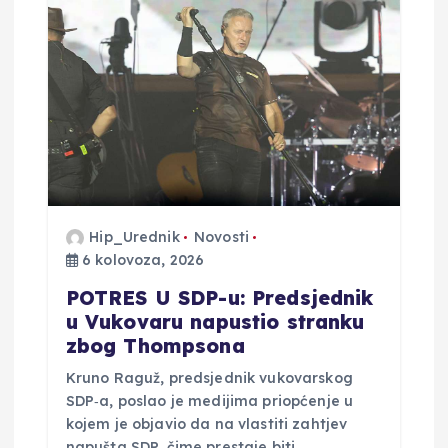
o
b
j
a
v
Hip_Urednik
Novosti
a
6 kolovoza, 2026
POTRES U SDP-u: Predsjednik
u Vukovaru napustio stranku
zbog Thompsona
Kruno Raguž, predsjednik vukovarskog
SDP‑a, poslao je medijima priopćenje u
kojem je objavio da na vlastiti zahtjev
napušta SDP, čime prestaje biti