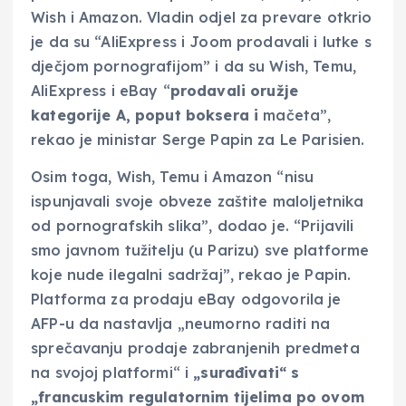
Wish i Amazon. Vladin odjel za prevare otkrio
je da su “AliExpress i Joom prodavali i lutke s
dječjom pornografijom” i da su Wish, Temu,
AliExpress i eBay “
prodavali oružje
kategorije A, poput boksera i
mačeta”,
rekao je ministar Serge Papin za Le Parisien.
Osim toga, Wish, Temu i Amazon “nisu
ispunjavali svoje obveze zaštite maloljetnika
od pornografskih slika”, dodao je. “Prijavili
smo javnom tužitelju (u Parizu) sve platforme
koje nude ilegalni sadržaj”, rekao je Papin.
Platforma za prodaju eBay odgovorila je
AFP-u da nastavlja „neumorno raditi na
sprečavanju prodaje zabranjenih predmeta
na svojoj platformi“ i
„surađivati“ s
„francuskim regulatornim tijelima po ovom