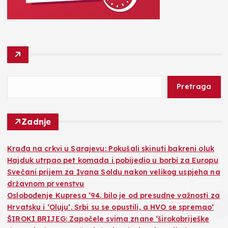
Pretraga
Zadnje
Krađa na crkvi u Sarajevu: Pokušali skinuti bakreni oluk
Hajduk utrpao pet komada i pobijedio u borbi za Europu
Svečani prijem za Ivana Soldu nakon velikog uspjeha na
državnom prvenstvu
Oslobođenje Kupresa ‘94. bilo je od presudne važnosti za
Hrvatsku i ‘Oluju‘. Srbi su se opustili, a HVO se spremao‘
ŠIROKI BRIJEG: Započele svima znane ‘širokobriješke