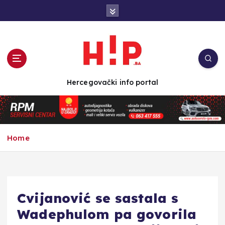
S
k
i
p
t
o
c
Hercegovački info portal
o
n
t
e
n
Home
t
Cvijanović se sastala s
Wadephulom pa govorila