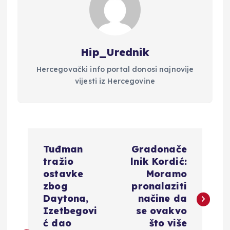
Hip_Urednik
Hercegovački info portal donosi najnovije
vijesti iz Hercegovine
N
Tuđman
Gradonače
a
tražio
lnik Kordić:
ostavke
Moramo
v
zbog
pronalaziti
Daytona,
načine da
i
Izetbegovi
se ovakvo
ć dao
što više