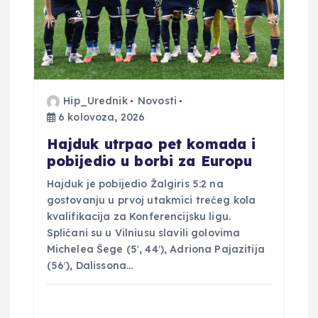
a
v
a
Hip_Urednik
Novosti
6 kolovoza, 2026
Hajduk utrpao pet komada i
pobijedio u borbi za Europu
Hajduk je pobijedio Žalgiris 5:2 na
gostovanju u prvoj utakmici trećeg kola
kvalifikacija za Konferencijsku ligu.
Splićani su u Vilniusu slavili golovima
Michelea Šege (5′, 44′), Adriona Pajazitija
(56′), Dalissona…