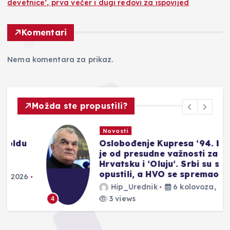
devetnice’, prva večer i dugi redovi za ispovijed
Komentari
Nema komentara za prikaz.
Možda ste propustili?
Novosti
Oslobođenje Kupresa ‘94. bilo
je od presudne važnosti za
Hrvatsku i ‘Oluju‘. Srbi su se
opustili, a HVO se spremao‘
Hip_Urednik
6 kolovoza, 2026
3 views
4