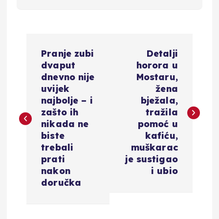
N
Pranje zubi
Detalji
a
dvaput
horora u
dnevno nije
Mostaru,
v
uvijek
žena
najbolje – i
bježala,
i
zašto ih
tražila
nikada ne
pomoć u
g
biste
kafiću,
trebali
muškarac
a
prati
je sustigao
nakon
i ubio
c
doručka
i