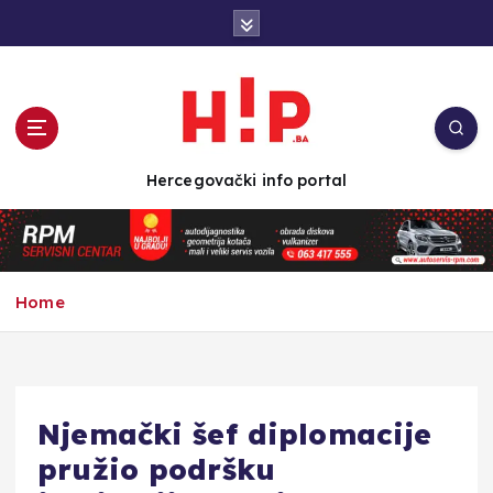
S
k
i
p
t
o
c
Hercegovački info portal
o
n
t
e
n
Home
t
Njemački šef diplomacije
pružio podršku