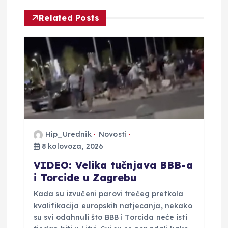
j
Related Posts
a
o
b
j
Hip_Urednik
Novosti
a
8 kolovoza, 2026
v
VIDEO: Velika tučnjava BBB-a
i Torcide u Zagrebu
a
Kada su izvučeni parovi trećeg pretkola
kvalifikacija europskih natjecanja, nekako
su svi odahnuli što BBB i Torcida neće isti