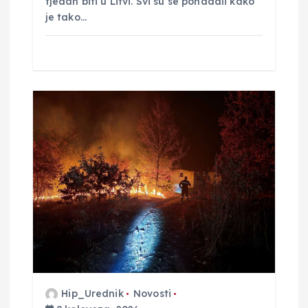
tjedan biti u Litvi. Svi su se ponadali kako
je tako…
Hip_Urednik
Novosti