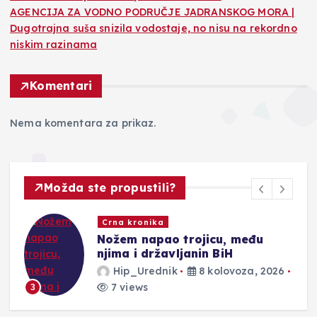
AGENCIJA ZA VODNO PODRUČJE JADRANSKOG MORA |
Dugotrajna suša snizila vodostaje, no nisu na rekordno
niskim razinama
Komentari
Nema komentara za prikaz.
Možda ste propustili?
Crna kronika
Nožem napao trojicu, među
njima i državljanin BiH
Hip_Urednik
8 kolovoza, 2026
7 views
3