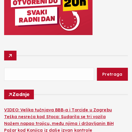
Pretraga
Zadnje
VIDEO: Velika tučnjava BBB-a i Torcide u Zagrebu
Teška nesreća kod Stoca: Sudarila se tri vozila
Nožem napao trojicu, među njima i državljanin BiH
Požar kod Konjica iz dalje izvan kontrole