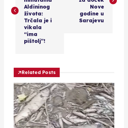
v
Aldininog
Nove
i
života:
godine u
Trčala je i
Sarajevu
g
vikala
“ima
a
pištolj”!
c
i
Related Posts
j
a
o