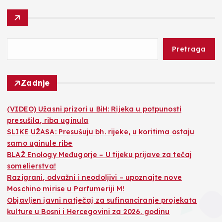
Pretraga
Zadnje
(VIDEO) Užasni prizori u BiH: Rijeka u potpunosti
presušila, riba uginula
SLIKE UŽASA: Presušuju bh. rijeke, u koritima ostaju
samo uginule ribe
BLAŽ Enology Međugorje – U tijeku prijave za tečaj
somelierstva!
Razigrani, odvažni i neodoljivi – upoznajte nove
Moschino mirise u Parfumeriji M!
Objavljen javni natječaj za sufinanciranje projekata
kulture u Bosni i Hercegovini za 2026. godinu