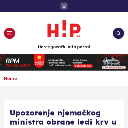
S
k
i
p
t
o
c
Hercegovački info portal
o
n
t
e
n
Home
t
Upozorenje njemačkog
ministra obrane ledi krv u