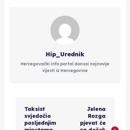
Hip_Urednik
Hercegovački info portal donosi najnovije
vijesti iz Hercegovine
N
Taksist
Jelena
a
svjedočio
Rozga
posljednjim
pjevat će
minutama
za doček