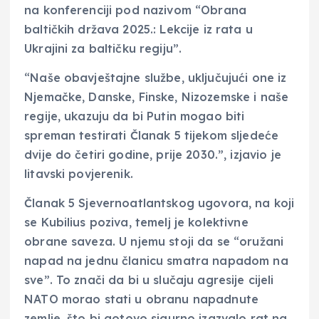
na konferenciji pod nazivom “Obrana
baltičkih država 2025.: Lekcije iz rata u
Ukrajini za baltičku regiju”.
“Naše obavještajne službe, uključujući one iz
Njemačke, Danske, Finske, Nizozemske i naše
regije, ukazuju da bi Putin mogao biti
spreman testirati Članak 5 tijekom sljedeće
dvije do četiri godine, prije 2030.”, izjavio je
litavski povjerenik.
Članak 5 Sjevernoatlantskog ugovora, na koji
se Kubilius poziva, temelj je kolektivne
obrane saveza. U njemu stoji da se “oružani
napad na jednu članicu smatra napadom na
sve”. To znači da bi u slučaju agresije cijeli
NATO morao stati u obranu napadnute
zemlje, što bi gotovo sigurno izazvalo rat na