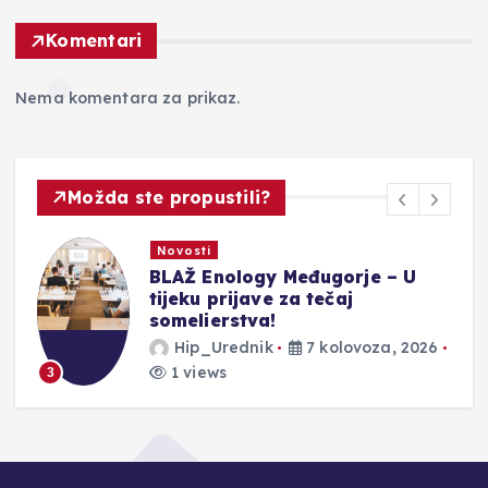
Komentari
Nema komentara za prikaz.
Možda ste propustili?
Promo
Razigrani, odvažni i neodoljivi –
upoznajte nove Moschino mirise
u Parfumeriji M!
Hip_Urednik
7 kolovoza, 2026
1 views
4