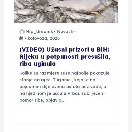
b
j
a
Hip_Urednik
Novosti
7 kolovoza, 2026
v
(VIDEO) Užasni prizori u BiH:
a
Rijeka u potpunosti presušila,
riba uginula
Kolike su razmjere suše najbolje pokazuje
stanje na rijeci Turjanici, koja je na
pojedinim dijelovima ostala bez vode, a
na njezinom je ušću u Vrbas zabilježen i
pomor ribe, objavio…