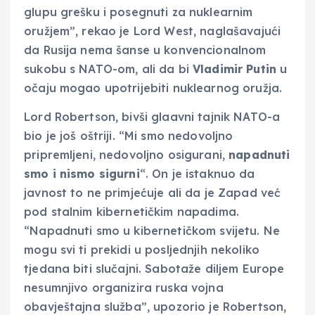
glupu grešku i posegnuti za nuklearnim
oružjem”, rekao je Lord West, naglašavajući
da Rusija nema šanse u konvencionalnom
sukobu s NATO-om, ali da bi
Vladimir Putin
u
očaju mogao upotrijebiti nuklearnog oružja.
Lord Robertson, bivši glaavni tajnik NATO-a
bio je još oštriji. “Mi smo nedovoljno
pripremljeni, nedovoljno osigurani,
napadnuti
smo i nismo sigurni
“. On je istaknuo da
javnost to ne primjećuje ali da je Zapad već
pod stalnim kibernetičkim napadima.
“Napadnuti smo u kibernetičkom svijetu. Ne
mogu svi ti prekidi u posljednjih nekoliko
tjedana biti slučajni. Sabotaže diljem Europe
nesumnjivo organizira ruska vojna
obavještajna služba”, upozorio je Robertson,