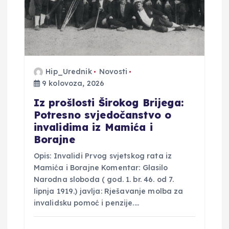
b
j
a
Hip_Urednik
Novosti
9 kolovoza, 2026
v
Iz prošlosti Širokog Brijega:
Potresno svjedočanstvo o
a
invalidima iz Mamića i
Borajne
Opis: Invalidi Prvog svjetskog rata iz
Mamića i Borajne Komentar: Glasilo
Narodna sloboda ( god. 1. br. 46. od 7.
lipnja 1919.) javlja: Rješavanje molba za
invalidsku pomoć i penzije.…