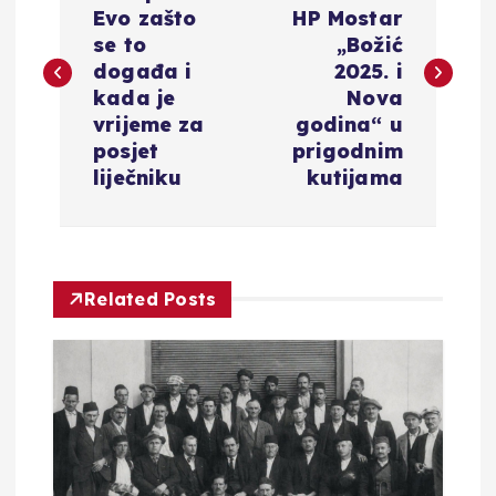
Evo zašto
HP Mostar
v
se to
„Božić
događa i
2025. i
i
kada je
Nova
vrijeme za
godina“ u
g
posjet
prigodnim
liječniku
kutijama
a
c
Related Posts
i
j
a
o