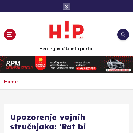
S
k
i
p
t
o
c
Hercegovački info portal
o
n
t
e
n
Home
t
Upozorenje vojnih
stručnjaka: ‘Rat bi