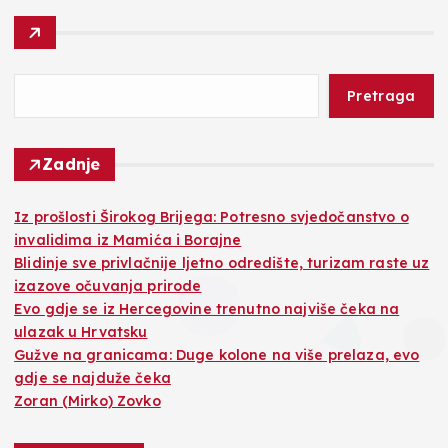
Pretraga
Zadnje
Iz prošlosti Širokog Brijega: Potresno svjedočanstvo o
invalidima iz Mamića i Borajne
Blidinje sve privlačnije ljetno odredište, turizam raste uz
izazove očuvanja prirode
Evo gdje se iz Hercegovine trenutno najviše čeka na
ulazak u Hrvatsku
Gužve na granicama: Duge kolone na više prelaza, evo
gdje se najduže čeka
Zoran (Mirko) Zovko