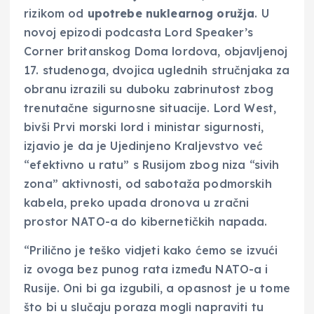
rizikom od
upotrebe nuklearnog oružja
. U
novoj epizodi podcasta Lord Speaker’s
Corner britanskog Doma lordova, objavljenoj
17. studenoga, dvojica uglednih stručnjaka za
obranu izrazili su duboku zabrinutost zbog
trenutačne sigurnosne situacije. Lord West,
bivši Prvi morski lord i ministar sigurnosti,
izjavio je da je Ujedinjeno Kraljevstvo već
“efektivno u ratu” s Rusijom zbog niza “sivih
zona” aktivnosti, od sabotaža podmorskih
kabela, preko upada dronova u zračni
prostor NATO-a do kibernetičkih napada.
“Prilično je teško vidjeti kako ćemo se izvući
iz ovoga bez punog rata između NATO-a i
Rusije. Oni bi ga izgubili, a opasnost je u tome
što bi u slučaju poraza mogli napraviti tu