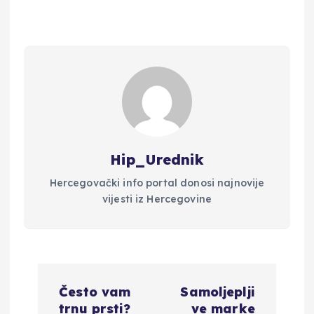
Hip_Urednik
Hercegovački info portal donosi najnovije
vijesti iz Hercegovine
N
Često vam
Samoljeplji
a
trnu prsti?
ve marke