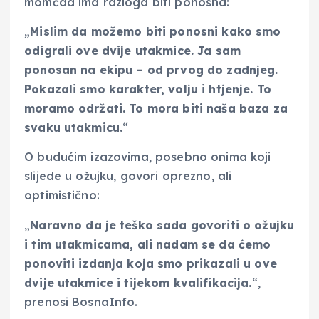
momčad ima razloga biti ponosna:
„
Mislim da možemo biti ponosni kako smo
odigrali ove dvije utakmice. Ja sam
ponosan na ekipu – od prvog do zadnjeg.
Pokazali smo karakter, volju i htjenje. To
moramo održati. To mora biti naša baza za
svaku utakmicu.
“
O budućim izazovima, posebno onima koji
slijede u ožujku, govori oprezno, ali
optimistično:
„
Naravno da je teško sada govoriti o ožujku
i tim utakmicama, ali nadam se da ćemo
ponoviti izdanja koja smo prikazali u ove
dvije utakmice i tijekom kvalifikacija.
“,
prenosi BosnaInfo.