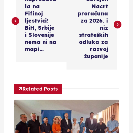
a
la na
Nacrt
v
Fifinoj
proračuna
ljestvici!
za 2026. i
i
BiH, Srbije
niz
i Slovenije
strateških
g
nema ni na
odluka za
mapi…
razvoj
a
županije
c
i
Related Posts
j
a
o