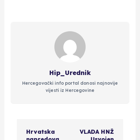
Hip_Urednik
Hercegovački info portal donosi najnovije
vijesti iz Hercegovine
N
Hrvatska
VLADA HNŽ
napredova
Usvojen