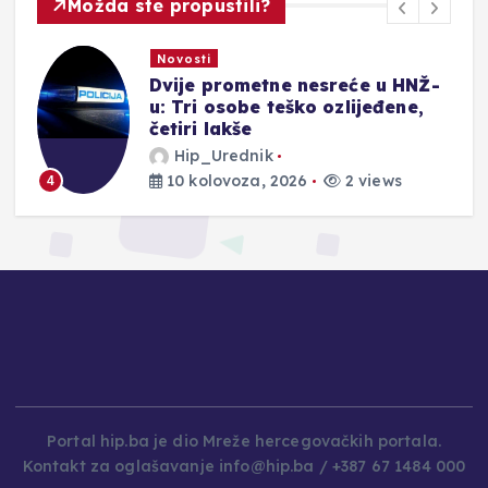
Možda ste propustili?
Novosti
od
Dvije prometne nesreće u HNŽ-
u: Tri osobe teško ozlijeđene,
četiri lakše
Hip_Urednik
10 kolovoza, 2026
2 views
4
Portal hip.ba je dio Mreže hercegovačkih portala.
Kontakt za oglašavanje info@hip.ba / +387 67 1484 000