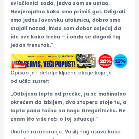
svlačionici sada, jedva sam se ustao.
Nevjerojatno kako smo primili gol. Odigrali
smo jednu lavovsku utakmicu, dobro smo
stajali nazad, imao sam dobar osjećaj da
ide sve kako treba – i onda se dogodi taj
jedan trenutak.
“
Opisao je i detalje ključne akcije koja je
odlučila susret:
„
Odbijena lopta od prečke, ja se mahinalno
okrećem da izbijem, dva stopera stoje tu, a
lopta pada točno na nogu Gregoritschu. Ne
znam što više reći o toj situaciji.
“
Unatoč razočaranju, Vasilj naglašava kako