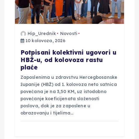
b
j
Hip_Urednik
Novosti
a
10 kolovoza, 2026
Potpisani kolektivni ugovori u
v
HBŽ-u, od kolovoza rastu
plaće
a
Zaposlenima u zdravstvu Hercegbosanske
županije (HBŽ) od 1. kolovoza neto satnica
povećana je na 3,50 KM, uz istodobno
povećanje koeficijenata složenosti
poslova, dok je za zaposlene u
obrazovanju i tijelima…