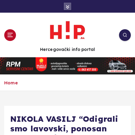
S
k
i
p
t
o
c
Hercegovački info portal
o
n
t
e
n
Home
t
NIKOLA VASILJ “Odigrali
smo lavovski, ponosan