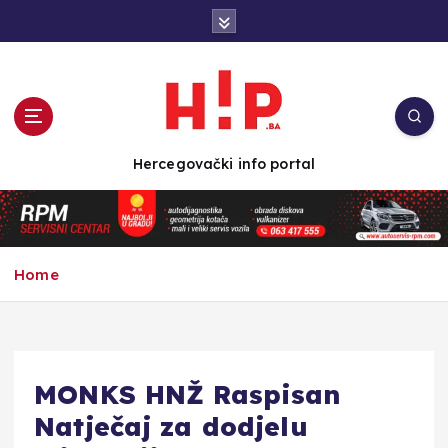
S
k
i
p
t
o
c
Hercegovački info portal
o
n
t
e
n
Home
t
MONKS HNŽ Raspisan
Natječaj za dodjelu