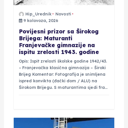
a
Hip_Urednik
Novosti
v
9 kolovoza, 2026
a
Povijesni prizor sa Širokog
Brijega: Maturanti
Franjevačke gimnazije na
ispitu zrelosti 1943. godine
Opis: Ispit zrelosti školske godine 1942/43.
– Franjevačka klasična gimnazija – Široki
Brijeg Komentar: Fotografija je snimljena
ispred konvikta (đački dom / ALU) na
Širokom Brijegu. S maturantima sjedi fra…