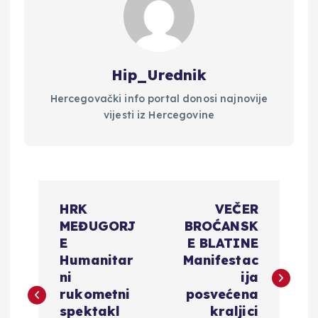
Hip_Urednik
Hercegovački info portal donosi najnovije
vijesti iz Hercegovine
N
HRK
VEČER
a
MEĐUGORJ
BROĆANSK
E
E BLATINE
v
Humanitar
Manifestac
ni
ija
i
rukometni
posvećena
spektakl
kraljici