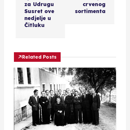
g
za Udrugu
crvenog
Susret ove
sortimenta
a
nedjelje u
Čitluku
c
i
Related Posts
j
a
o
b
j