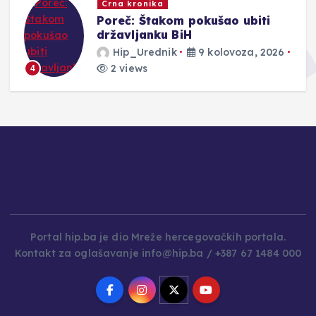
Crna kronika
Poreč: Štakom pokušao ubiti
državljanku BiH
Hip_Urednik
9 kolovoza, 2026
2 views
4
Portal hip.ba je dio Mreže hercegovačkih portala.
Kontakt za oglašavanje info@hip.ba / +387 67 1484 000