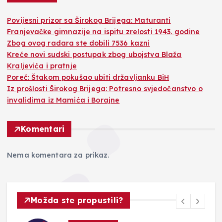
Povijesni prizor sa Širokog Brijega: Maturanti
Franjevačke gimnazije na ispitu zrelosti 1943. godine
Zbog ovog radara ste dobili 7536 kazni
Kreće novi sudski postupak zbog ubojstva Blaža
Kraljevića i pratnje
Poreč: Štakom pokušao ubiti državljanku BiH
Iz prošlosti Širokog Brijega: Potresno svjedočanstvo o
invalidima iz Mamića i Borajne
Komentari
Nema komentara za prikaz.
Možda ste propustili?