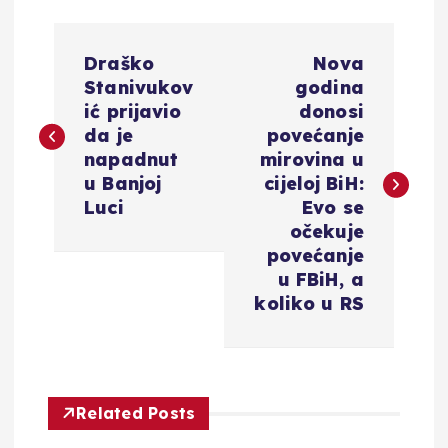
N
Draško
Nova
a
Stanivukov
godina
ić prijavio
donosi
v
da je
povećanje
napadnut
mirovina u
i
u Banjoj
cijeloj BiH:
Luci
Evo se
g
očekuje
povećanje
a
u FBiH, a
koliko u RS
c
i
Related Posts
j