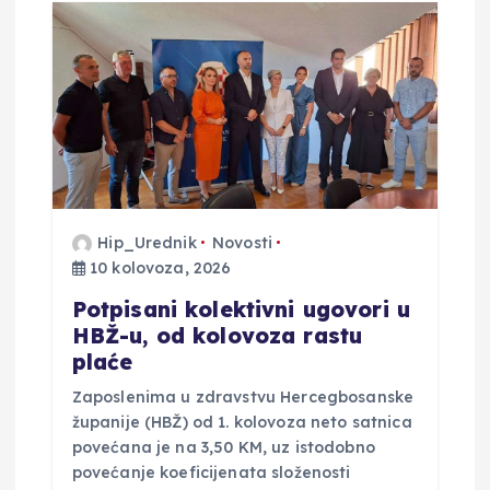
a
o
b
j
a
Hip_Urednik
Novosti
10 kolovoza, 2026
v
Potpisani kolektivni ugovori u
HBŽ-u, od kolovoza rastu
a
plaće
Zaposlenima u zdravstvu Hercegbosanske
županije (HBŽ) od 1. kolovoza neto satnica
povećana je na 3,50 KM, uz istodobno
povećanje koeficijenata složenosti