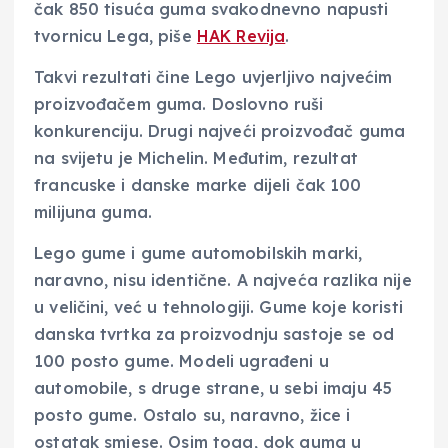
čak 850 tisuća guma svakodnevno napusti
tvornicu Lega, piše
HAK Revija
.
Takvi rezultati čine Lego uvjerljivo najvećim
proizvođačem guma. Doslovno ruši
konkurenciju. Drugi najveći proizvođač guma
na svijetu je Michelin. Međutim, rezultat
francuske i danske marke dijeli čak 100
milijuna guma.
Lego gume i gume automobilskih marki,
naravno, nisu identične. A najveća razlika nije
u veličini, već u tehnologiji. Gume koje koristi
danska tvrtka za proizvodnju sastoje se od
100 posto gume. Modeli ugrađeni u
automobile, s druge strane, u sebi imaju 45
posto gume. Ostalo su, naravno, žice i
ostatak smjese. Osim toga, dok guma u