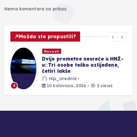
Nema komentara za prikaz.
Možda ste propustili?
Novosti
od
Dvije prometne nesreće u HNŽ-
u: Tri osobe teško ozlijeđene,
četiri lakše
Hip_Urednik
10 kolovoza, 2026
3 views
4