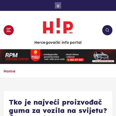
S
k
i
p
t
o
c
Hercegovački info portal
o
n
t
e
n
Home
t
Tko je najveći proizvođač
guma za vozila na svijetu?