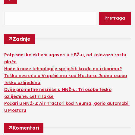
Pretraga
Zadnje
Potpisani kolektivni ugovori u HBŽ-u, od kolovoza rastu
plaće
Hoće li nove tehnologije spriječiti krađe na izborima?
Teška nesreća u Vrapčićima kod Mostara: Jedna osoba
teško ozlijeđena
Dvije prometne nesreće u HNŽ-u: Tri osobe teško
ozlijeđene, četiri lakše
Požari u HNŽ-u: Air Tractori kod Neuma, gorio automobil
u Mostaru
Komentari