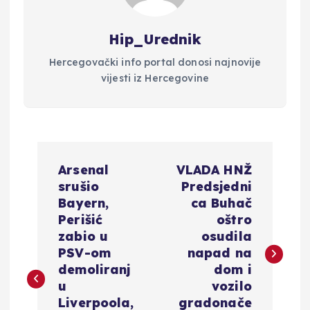
Hip_Urednik
Hercegovački info portal donosi najnovije
vijesti iz Hercegovine
N
Arsenal
VLADA HNŽ
a
srušio
Predsjedni
Bayern,
ca Buhač
v
Perišić
oštro
zabio u
osudila
i
PSV-om
napad na
demoliranj
dom i
g
u
vozilo
Liverpoola,
gradonače