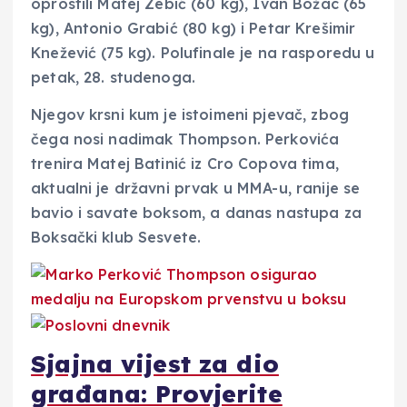
oprostili Matej Zebić (60 kg), Ivan Božac (65
kg), Antonio Grabić (80 kg) i Petar Krešimir
Knežević (75 kg). Polufinale je na rasporedu u
petak, 28. studenoga.
Njegov krsni kum je istoimeni pjevač, zbog
čega nosi nadimak Thompson. Perkovića
trenira Matej Batinić iz Cro Copova tima,
aktualni je državni prvak u MMA-u, ranije se
bavio i savate boksom, a danas nastupa za
Boksački klub Sesvete.
Sjajna vijest za dio
građana: Provjerite