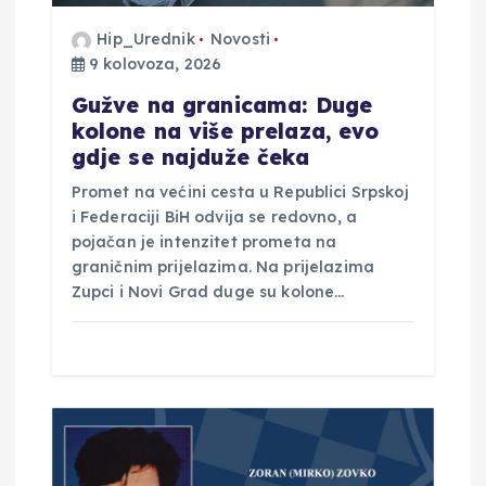
v
Hip_Urednik
Novosti
a
9 kolovoza, 2026
Gužve na granicama: Duge
kolone na više prelaza, evo
gdje se najduže čeka
Promet na većini cesta u Republici Srpskoj
i Federaciji BiH odvija se redovno, a
pojačan je intenzitet prometa na
graničnim prijelazima. Na prijelazima
Zupci i Novi Grad duge su kolone…