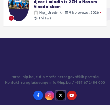
e
djece i mladih iz ŽZH u Novom
Vinodolskom
Hip_Urednik
9 kolovoza, 2026
1 views
5
Portal hip.ba je dio Mreže hercegovačkih portala.
Kontakt za oglašavanje info@hip.ba / +387 67 1484 000