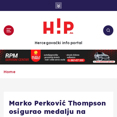
S
k
i
p
t
o
c
Hercegovački info portal
o
n
t
e
n
Home
t
Marko Perković Thompson
osigurao medalju na