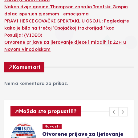
Nakon dvije godine Thompson zapalio Imotski: Gospin
dolac ispunjen pjesmom i emocijama
PRAVI HERCEGOVAČKI SPEKTAKL U OSOJU: Pogledajte
kako je bilo na trećoj ‘Osojačkoj traktorijadi’ kod
Posušja! (VIDEO)
Otvorene prijave za ljetovanje djece i mladih iz ŽZH u
Novom Vinodolskom
Komentari
Nema komentara za prikaz.
Možda ste propustili?
Novosti
Otvorene prijave za ljetovanje