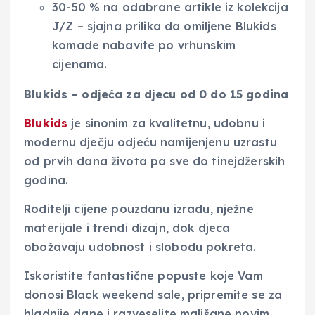
30-50 % na odabrane artikle iz kolekcija
J/Z – sjajna prilika da omiljene Blukids
komade nabavite po vrhunskim
cijenama.
Blukids – odjeća za djecu od 0 do 15 godina
Blukids
je sinonim za kvalitetnu, udobnu i
modernu dječju odjeću namijenjenu uzrastu
od prvih dana života pa sve do tinejdžerskih
godina.
Roditelji cijene pouzdanu izradu, nježne
materijale i trendi dizajn, dok djeca
obožavaju udobnost i slobodu pokreta.
Iskoristite fantastične popuste koje Vam
donosi Black weekend sale, pripremite se za
hladnije dane i razveselite mališane novim