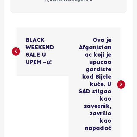
N
BLACK
Ovo je
a
WEEKEND
Afganistan
SALE U
ac koji je
v
UPIM –u!
upucao
gardiste
i
kod Bijele
kuće. U
g
SAD stigao
kao
a
saveznik,
završio
c
kao
napadač