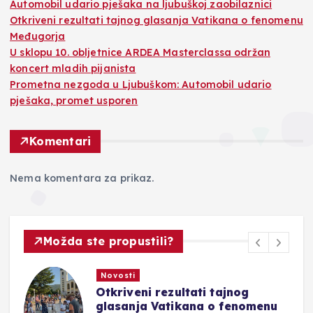
Automobil udario pješaka na ljubuškoj zaobilaznici
Otkriveni rezultati tajnog glasanja Vatikana o fenomenu
Međugorja
U sklopu 10. obljetnice ARDEA Masterclassa održan
koncert mladih pijanista
Prometna nezgoda u Ljubuškom: Automobil udario
pješaka, promet usporen
Komentari
Nema komentara za prikaz.
Možda ste propustili?
Novosti
tajnog
U sklopu 10. obljetnice 
o fenomenu
Masterclassa održan kon