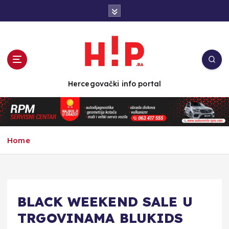
S
k
i
p
t
o
c
Hercegovački info portal
o
n
t
e
n
Home
t
BLACK WEEKEND SALE U
TRGOVINAMA BLUKIDS