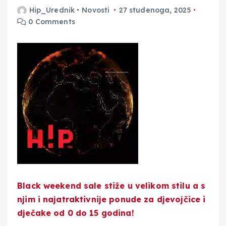
Hip_Urednik
Novosti
27 studenoga, 2025
0 Comments
Black weekend sale stiže u velikom stilu a s
njim i najatraktivnije ponude za djevojčice i
dječake od 0 do 15 godina!