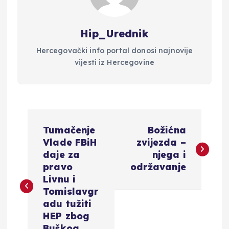
Hip_Urednik
Hercegovački info portal donosi najnovije
vijesti iz Hercegovine
N
Tumačenje
Božićna
a
Vlade FBiH
zvijezda –
daje za
njega i
v
pravo
održavanje
Livnu i
i
Tomislavgr
adu tužiti
g
HEP zbog
Buškog