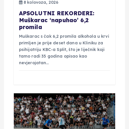
8 kolovoza, 2026
v
APSOLUTNI REKORDERI:
a
Muškarac ‘napuhao’ 6,2
promila
Muškarac s čak 6,2 promila alkohola u krvi
primljen je prije deset dana u Kliniku za
psihijatriju KBC-a Split, što je liječnik koji
tamo radi 35 godina opisao kao
nevjerojatan…