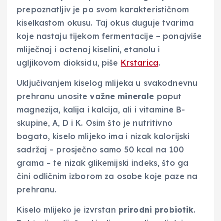
prepoznatljiv je po svom karakterističnom
kiselkastom okusu. Taj okus duguje tvarima
koje nastaju tijekom fermentacije – ponajviše
mliječnoj i octenoj kiselini, etanolu i
ugljikovom dioksidu, piše
Krstarica
.
Uključivanjem kiselog mlijeka u svakodnevnu
prehranu unosite
važne minerale
poput
magnezija, kalija i kalcija, ali i vitamine B-
skupine, A, D i K. Osim što je nutritivno
bogato, kiselo mlijeko ima i nizak kalorijski
sadržaj – prosječno samo 50 kcal na 100
grama – te nizak glikemijski indeks, što ga
čini odličnim izborom za osobe koje paze na
prehranu.
Kiselo mlijeko je izvrstan
prirodni probiotik
.