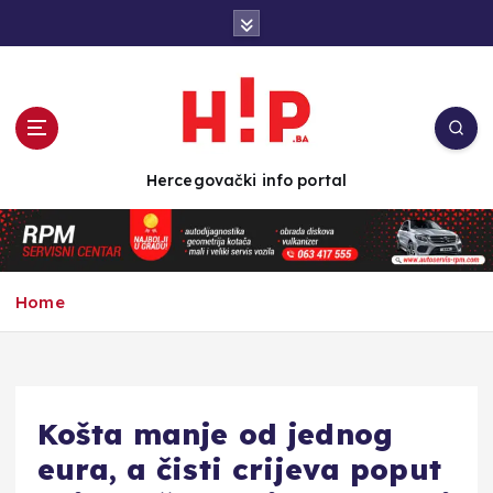
S
k
i
p
t
o
c
Hercegovački info portal
o
n
t
e
n
Home
t
Košta manje od jednog
eura, a čisti crijeva poput