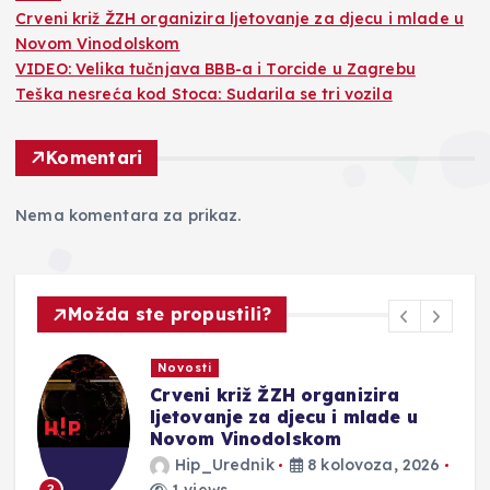
Crveni križ ŽZH organizira ljetovanje za djecu i mlade u
Novom Vinodolskom
VIDEO: Velika tučnjava BBB-a i Torcide u Zagrebu
Teška nesreća kod Stoca: Sudarila se tri vozila
Komentari
Nema komentara za prikaz.
Možda ste propustili?
Novosti
ZH organizira
VIDEO: Velika tučn
djecu i mlade u
Torcide u Zagrebu
olskom
Hip_Urednik
8 
8 kolovoza, 2026
2 views
4