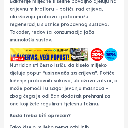
Bakterije mliječne kiseline povoljno djeluju na
crijevnu mikrofloru – potiču rad crijeva,
olakšavaju probavu i potpomažu
regeneraciju sluznice probavnog sustava.
Također, redovita konzumacija jača
imunološki sustav.
Nutricionisti često ističu da kiselo mlijeko
djeluje poput
“usisavača za crijeva”
. Potiče
lučenje probavnih sokova, ublažava zatvor, a
može pomoći i u sagorijevanju masnoća –
zbog čega je odličan dodatak prehrani za
one koji žele regulirati tjelesnu težinu.
Kada treba biti oprezan?
Iako kiselo mlijeko nema ozbiljnih