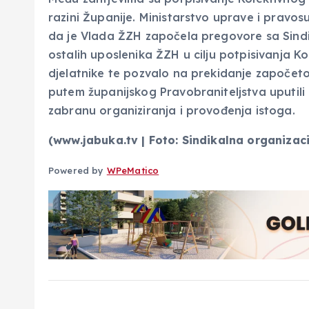
razini Županije. Ministarstvo uprave i pravos
da je Vlada ŽZH započela pregovore sa Sindi
ostalih uposlenika ŽZH u cilju potpisivanja K
djelatnike te pozvalo na prekidanje započeto
putem županijskog Pravobraniteljstva uputili
zabranu organiziranja i provođenja istoga.
(www.jabuka.tv | Foto: Sindikalna organizaci
N
Powered by
WPeMatico
a
v
i