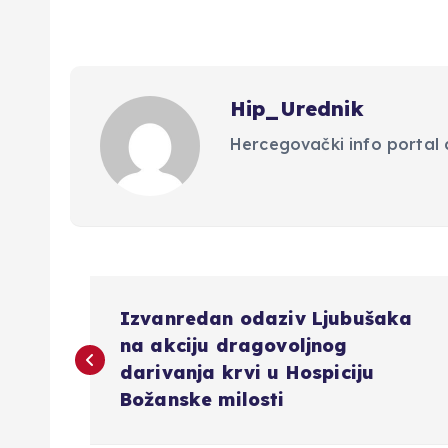
g
a
Hip_Urednik
c
Hercegovački info portal d
i
j
N
a
Izvanredan odaziv Ljubušaka
a
na akciju dragovoljnog
o
darivanja krvi u Hospiciju
v
Božanske milosti
b