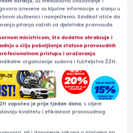
ivnom ozračju
, uz međusobno uvažavanje i
govora iznesene su ključne informacije o stanju u
avni službenici i namještenici. Sindikat ističe da
vanja pitanja važnih za djelatnike pravosuđa.
esornom ministricom, što
dodatno ohrabruje i
adnju u cilju poboljšanja statusa pravosudnih
 profesionalnom pristupu i uvažavanju
Sindikalne organizacije sudova i tužiteljstva ŽZH.
 ŽZH
započeo je prije tjedan dana
, s ciljem
šavaju kvalitetu i efikasnost pravosudnog
 ugovora, ali i donošenje zakona o plaćama na