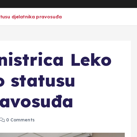
tatusu djelatnika pravosuđa
nistrica Leko
o statusu
ravosuđa
0 Comments