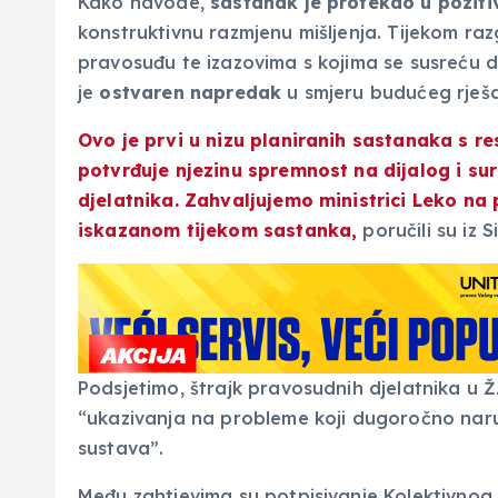
Kako navode,
sastanak je protekao u pozit
konstruktivnu razmjenu mišljenja. Tijekom raz
pravosuđu te izazovima s kojima se susreću drž
je
ostvaren napredak
u smjeru budućeg rješa
Ovo je prvi u nizu planiranih sastanaka s r
potvrđuje
njezinu spremnost na dijalog i sur
djelatnika. Zahvaljujemo ministrici Leko na
iskazanom tijekom sastanka,
poručili su iz 
Podsjetimo, štrajk pravosudnih djelatnika u
“ukazivanja na probleme koji dugoročno naru
sustava”.
Među zahtjevima su potpisivanje Kolektivnog