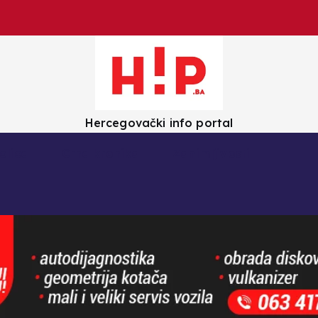
Hercegovački info portal
olica
Crna kronika
Zanimljivosti