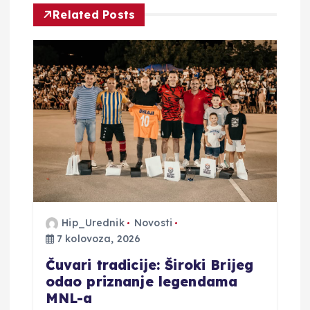
Related Posts
i
j
a
o
b
j
Hip_Urednik
Novosti
a
7 kolovoza, 2026
v
Čuvari tradicije: Široki Brijeg
odao priznanje legendama
a
MNL-a