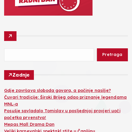
Pretraga
Zadnje
Gdje završava sloboda govora, a počinje nasilje?
Čuvari tradicije: Široki Brijeg odao priznanje legendama
MNL-a
Posušje savladalo Tomislav u posljednjoj provjeri uoči
početka prvenstva!
Mepas Mall Drama Dan
Veliki karnevalski spektakl stiže u Čapljinu