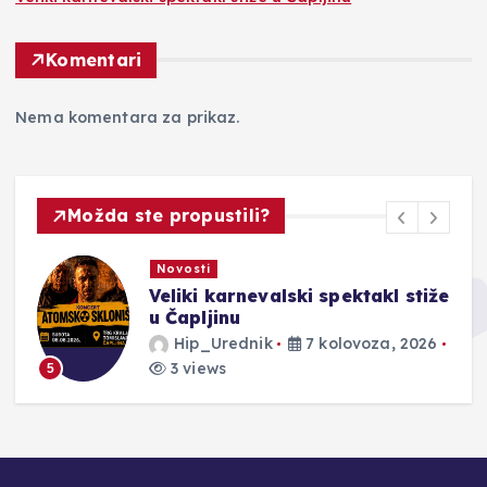
Komentari
Nema komentara za prikaz.
Možda ste propustili?
Novosti
Veliki karnevalski spektakl stiže
u Čapljinu
Hip_Urednik
7 kolovoza, 2026
3 views
5