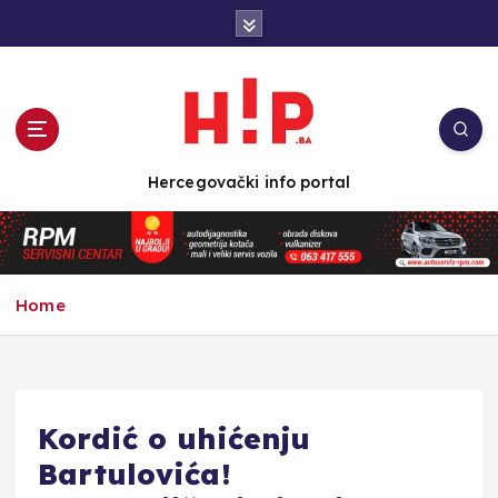
S
k
i
p
t
o
c
Hercegovački info portal
o
n
t
e
n
Home
t
Kordić o uhićenju
Bartulovića!