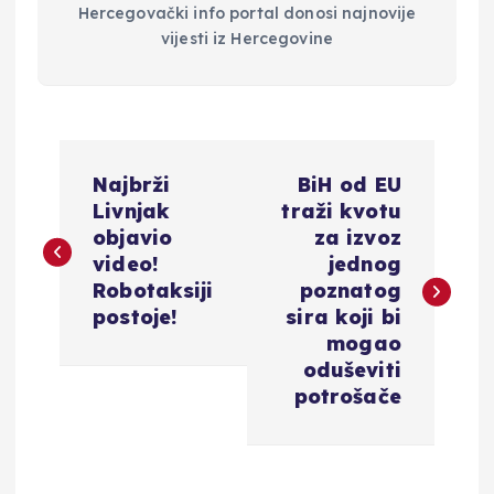
Hercegovački info portal donosi najnovije
vijesti iz Hercegovine
N
Najbrži
BiH od EU
a
Livnjak
traži kvotu
objavio
za izvoz
v
video!
jednog
Robotaksiji
poznatog
i
postoje!
sira koji bi
mogao
g
oduševiti
potrošače
a
c