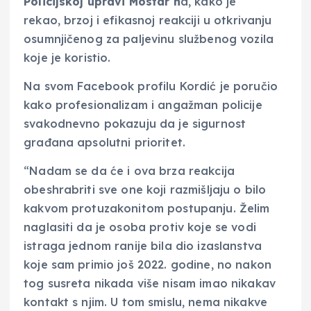
Policijskoj upravi Mostar n
a, kako je
rekao, brzoj i efikasnoj reakciji u otkrivanju
osumnjičenog za paljevinu službenog vozila
koje je koristio.
Na svom Facebook profilu Kordić je poručio
kako profesionalizam i angažman policije
svakodnevno pokazuju da je sigurnost
građana apsolutni prioritet.
“Nadam se da će i ova brza reakcija
obeshrabriti sve one koji razmišljaju o bilo
kakvom protuzakonitom postupanju. Želim
naglasiti da je osoba protiv koje se vodi
istraga jednom ranije bila dio izaslanstva
koje sam primio još 2022. godine, no nakon
tog susreta nikada više nisam imao nikakav
kontakt s njim. U tom smislu, nema nikakve