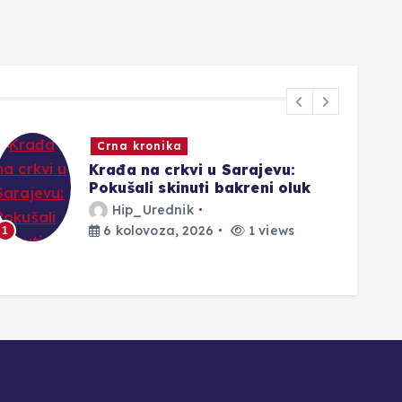
Crna kronika
Krađa na crkvi u Sarajevu:
Pokušali skinuti bakreni oluk
Hip_Urednik
6 kolovoza, 2026
1 views
1
2