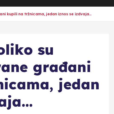
ni kupili na tržnicama, jedan iznos se izdvaja…
oliko su
rane građani
žnicama, jedan
vaja…