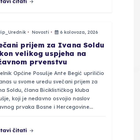
tavi čitati
Hip_Urednik
Novosti
6 kolovoza, 2026
ečani prijem za Ivana Soldu
kon velikog uspjeha na
žavnom prvenstvu
lnik Općine Posušje Ante Begić upriličio
danas u svome uredu svečani prijem za
a Soldu, člana Biciklističkog kluba
šje, koji je nedavno osvojio naslov
avnog prvaka Bosne i Hercegovine…
tavi čitati