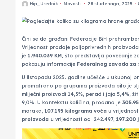
Hip_Urednik
Novosti
28 studenoga, 2025
Čini se da građani Federacije BiH prehramben
Vrijednost prodaje poljoprivrednih proizvoda
je
1.940.039 KM
, što predstavlja povećanje z
pokazuju informacije
Federalnog zavoda za s
U listopadu 2025. godine učešće u ukupnoj pr
promatrano po grupama proizvoda bilo je slje
mliječni proizvodi 14,3%, perad i jaja 5,4%, žit
9,0%. U kontekstu količina, prodano je
305.9
maraka,
107.195 kilograma voća
u vrijednos
proizvoda
u vrijednosti od 242.497,
197.200 