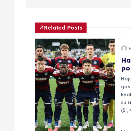
i
g
Related Posts
a
Ha
c
po
i
Hajd
gos
j
kval
su u
a
(5′,
o