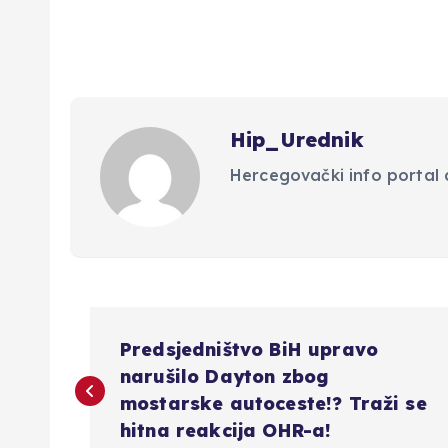
Hip_Urednik
Hercegovački info portal d
N
Predsjedništvo BiH upravo
a
narušilo Dayton zbog
mostarske autoceste!? Traži se
v
hitna reakcija OHR-a!