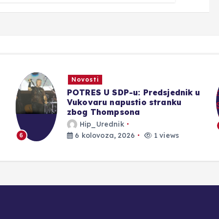
Novosti
POTRES U SDP-u: Predsjednik u
Vukovaru napustio stranku
zbog Thompsona
Hip_Urednik
6 kolovoza, 2026
1 views
6