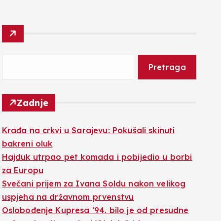
Pretraga
Zadnje
Krađa na crkvi u Sarajevu: Pokušali skinuti
bakreni oluk
Hajduk utrpao pet komada i pobijedio u borbi
za Europu
Svečani prijem za Ivana Soldu nakon velikog
uspjeha na državnom prvenstvu
Oslobođenje Kupresa ‘94. bilo je od presudne