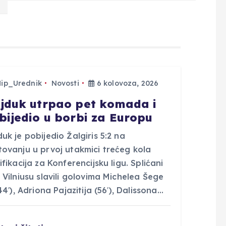
Hip_Urednik
Novosti
6 kolovoza, 2026
jduk utrpao pet komada i
bijedio u borbi za Europu
uk je pobijedio Žalgiris 5:2 na
tovanju u prvoj utakmici trećeg kola
ifikacija za Konferencijsku ligu. Splićani
 Vilniusu slavili golovima Michelea Šege
 44′), Adriona Pajazitija (56′), Dalissona…