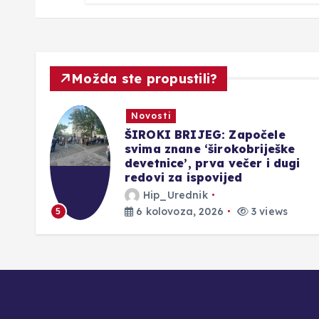
Možda ste propustili?
Novosti
ilo
ŠIROKI BRIJEG: Započele
svima znane ‘širokobriješke
se
devetnice’, prva večer i dugi
‘
redovi za ispovijed
Hip_Urednik
6 kolovoza, 2026
3 views
5