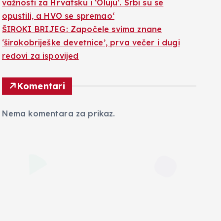
važnosti za Hrvatsku i ‘Oluju‘. Srbi su se
opustili, a HVO se spremao‘
ŠIROKI BRIJEG: Započele svima znane
‘širokobriješke devetnice’, prva večer i dugi
redovi za ispovijed
Komentari
Nema komentara za prikaz.