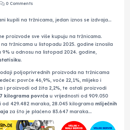
0 Comments
e proizvode sve više kupuju na tržnicama.
 na tržnicama u listopadu 2025. godine iznosila
a 9% u odnosu na listopad 2024. godine,
tatisiku
.
odaji poljoprivrednih proizvoda na tržnicama
deće: povrće 46,9%, voće 22,1%, mlijeko i
a i proizvodi od žita 2,2%, te ostali proizvodi
57 kilograma povrća
u vrijednosti od 909.050
ti od 429.482 maraka, 28.045 kilograma
mliječnih
jaja
za što je plaćeno 83.647 maraka…