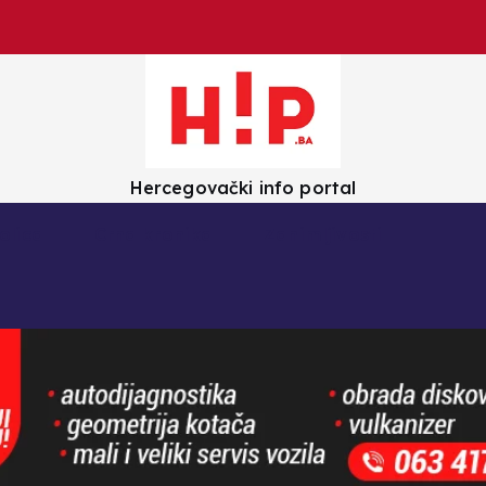
Hercegovački info portal
olica
Crna kronika
Zanimljivosti