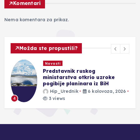
Komentari
Nema komentara za prikaz.
Možda ste propustili?
Novosti
Predstavnik ruskog
ministarstva otkrio uzroke
pogibije planinara iz BiH
Hip_Urednik
6 kolovoza, 2026
3 views
4