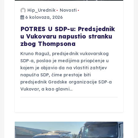
a
Hip_Urednik
Novosti
6 kolovoza, 2026
POTRES U SDP-u: Predsjednik
u Vukovaru napustio stranku
zbog Thompsona
Kruno Raguž, predsjednik vukovarskog
SDP‑a, poslao je medijima priopćenje u
kojem je objavio da na vlastiti zahtjev
napušta SDP, čime prestaje biti
predsjednik Gradske organizacije SDP‑a
Vukovar, a kao glavni…