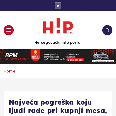
S
k
i
p
t
o
c
Hercegovački info portal
o
n
t
e
n
Home
t
Najveća pogreška koju
ljudi rade pri kupnji mesa,