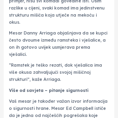
primjer, nisu svi komadi govedine isti. Osim
razlike u cijeni, svaki komad ima jedinstvenu
strukturu mišića koja utječe na mekoću i
okus.
Mesar Danny Arriaga objašnjava da se kupci
često dvoume između ramsteka i vješalice, a
on ih gotovo uvijek usmjerava prema
vješalici.
“Ramstek je teško rezati, dok vješalica ima
više okusa zahvaljujući svojoj mišićnoj
strukturi”, kaže Arriaga.
Više od savjeta – pitanje sigurnosti
Vaš mesar je također važan izvor informacija
o sigurnosti hrane. Mesar Ed Campbell ističe
da je jedna od najčešćih pogrešaka koje