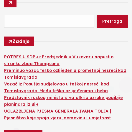
Pretraga
Zadnje
POTRES U SDP-u: Predsjednik u Vukovaru napustio
stranku zbog Thompsona
Preminuo vozač teško ozlijeđen u prometnoj nesreći kod
Tomislavgrada
Vozač iz Posušja sudjelovao u teškoj nesreći kod
Tomislavgrada: Među teško ozlijeđenima i beba
Predstavnik ruskog ministarstva otkrio uzroke pogibije
planinara iz BiH
UGLAZBLJENA PJESMA GENERALA IVANA TOLJA |
Pjesništvo koje spaja vjeru, domovinu i umjetnost