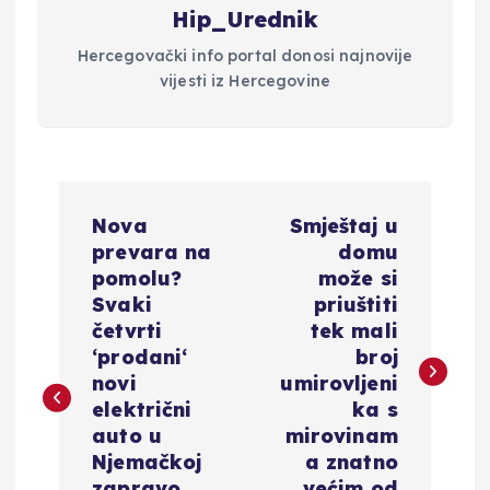
Hip_Urednik
Hercegovački info portal donosi najnovije
vijesti iz Hercegovine
N
​Nova
Smještaj u
a
prevara na
domu
pomolu?
može si
v
Svaki
priuštiti
četvrti
tek mali
i
‘prodani‘
broj
novi
umirovljeni
g
električni
ka s
auto u
mirovinam
a
Njemačkoj
a znatno
zapravo
većim od