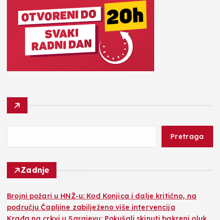
Pretraga
Zadnje
Brojni požari u HNŽ-u: Kod Konjica i dalje kritično, na
području Čapljine zabilježeno više intervencija
Krađa na crkvi u Sarajevu: Pokušali skinuti bakreni oluk