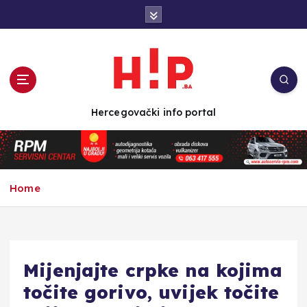
S
k
i
p
t
o
c
Hercegovački info portal
o
n
t
e
n
Home
t
Mijenjajte crpke na kojima
točite gorivo, uvijek točite