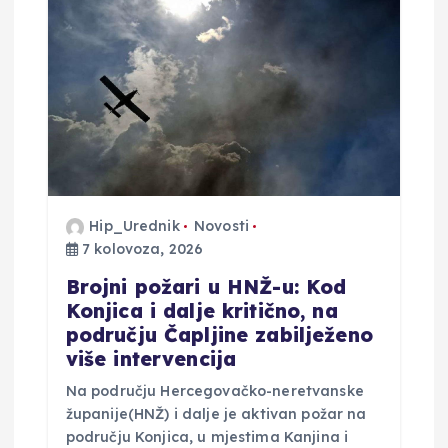
j
a
o
b
j
Hip_Urednik
Novosti
7 kolovoza, 2026
a
Brojni požari u HNŽ-u: Kod
v
Konjica i dalje kritično, na
području Čapljine zabilježeno
a
više intervencija
Na području Hercegovačko-neretvanske
županije(HNŽ) i dalje je aktivan požar na
području Konjica, u mjestima Kanjina i