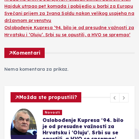
Hajduk utrpao pet komada i pobijedio u borbi za Europu
Svečani prijem za Ivana Soldu nakon velikog uspjeha na
državnom prvenstvu
Oslobođenje Kupresa ‘94. bilo je od presudne važnosti za
Hrvatsku i ‘Oluju‘. Srbi su se opustili, a HVO se spremao‘
Komentari
Nema komentara za prikaz.
Možda ste propustili?
Novosti
Oslobođenje Kupresa ‘94. bilo
je od presudne važnosti za
Hrvatsku i ‘Oluju‘. Srbi su se
opustili, a HVO se spremao‘