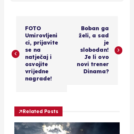
N
FOTO
Boban ga
a
Umirovljeni
želi, a sad
ci, prijavite
je
v
se na
slobodan!
natječaj i
Je li ovo
i
osvojite
novi trener
vrijedne
Dinama?
g
nagrade!
a
c
Related Posts
i