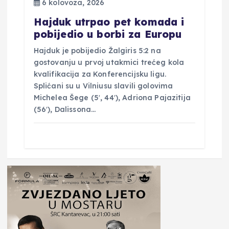
6 kolovoza, 2026
Hajduk utrpao pet komada i
pobijedio u borbi za Europu
Hajduk je pobijedio Žalgiris 5:2 na
gostovanju u prvoj utakmici trećeg kola
kvalifikacija za Konferencijsku ligu.
Splićani su u Vilniusu slavili golovima
Michelea Šege (5′, 44′), Adriona Pajazitija
(56′), Dalissona…