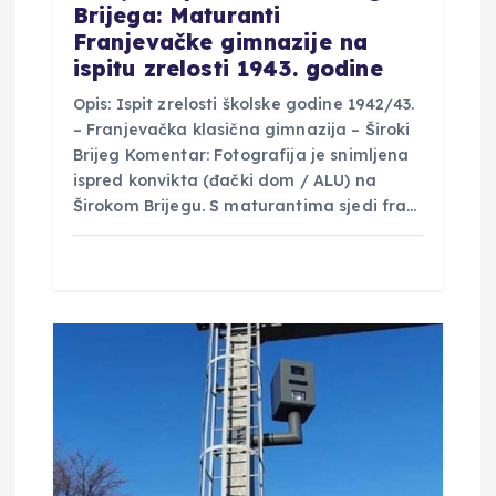
Brijega: Maturanti
a
Franjevačke gimnazije na
ispitu zrelosti 1943. godine
Opis: Ispit zrelosti školske godine 1942/43.
– Franjevačka klasična gimnazija – Široki
Brijeg Komentar: Fotografija je snimljena
ispred konvikta (đački dom / ALU) na
Širokom Brijegu. S maturantima sjedi fra…