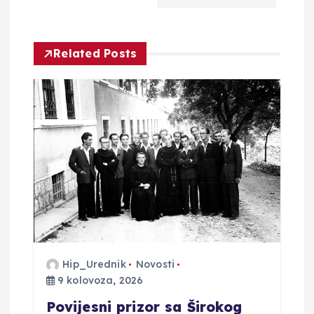
a
c
Related Posts
i
j
a
o
b
j
Hip_Urednik
Novosti
a
9 kolovoza, 2026
v
Povijesni prizor sa Širokog