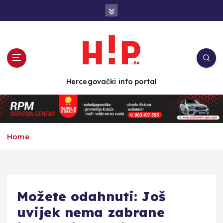
S
k
i
p
t
o
c
Hercegovački info portal
o
n
t
e
n
Home
t
Možete odahnuti: Još
uvijek nema zabrane