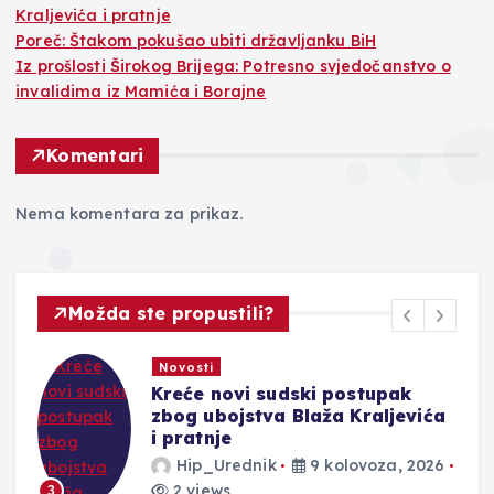
Kraljevića i pratnje
Poreč: Štakom pokušao ubiti državljanku BiH
Iz prošlosti Širokog Brijega: Potresno svjedočanstvo o
invalidima iz Mamića i Borajne
Komentari
Nema komentara za prikaz.
Možda ste propustili?
Novosti
Kreće novi sudski postupak
zbog ubojstva Blaža Kraljevića
i pratnje
Hip_Urednik
9 kolovoza, 2026
4
2 views
3