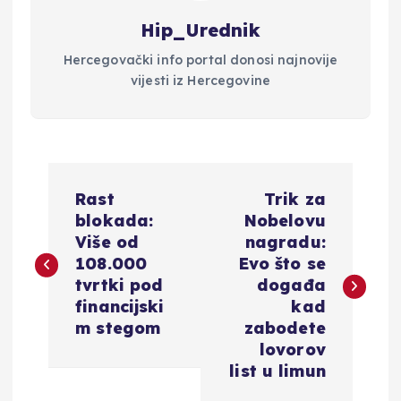
Hip_Urednik
Hercegovački info portal donosi najnovije
vijesti iz Hercegovine
N
Rast
Trik za
a
blokada:
Nobelovu
Više od
nagradu:
v
108.000
Evo što se
tvrtki pod
događa
i
financijski
kad
m stegom
zabodete
g
lovorov
list u limun