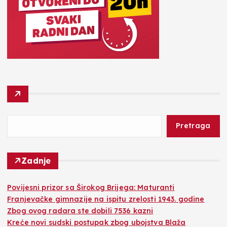
Pretraga
Zadnje
Povijesni prizor sa Širokog Brijega: Maturanti
Franjevačke gimnazije na ispitu zrelosti 1943. godine
Zbog ovog radara ste dobili 7536 kazni
Kreće novi sudski postupak zbog ubojstva Blaža