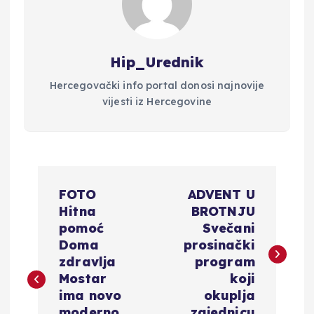
Hip_Urednik
Hercegovački info portal donosi najnovije
vijesti iz Hercegovine
N
FOTO
ADVENT U
a
Hitna
BROTNJU
pomoć
Svečani
v
Doma
prosinački
zdravlja
program
i
Mostar
koji
ima novo
okuplja
moderno
zajednicu