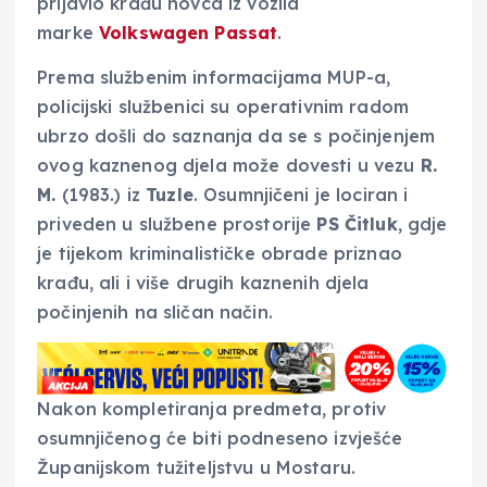
prijavio krađu novca iz vozila
marke
Volkswagen Passat
.
Prema službenim informacijama MUP-a,
policijski službenici su operativnim radom
ubrzo došli do saznanja da se s počinjenjem
ovog kaznenog djela može dovesti u vezu
R.
M.
(1983.) iz
Tuzle
. Osumnjičeni je lociran i
priveden u službene prostorije
PS Čitluk
, gdje
je tijekom kriminalističke obrade priznao
krađu, ali i više drugih kaznenih djela
počinjenih na sličan način.
Nakon kompletiranja predmeta, protiv
osumnjičenog će biti podneseno izvješće
Županijskom tužiteljstvu u Mostaru.