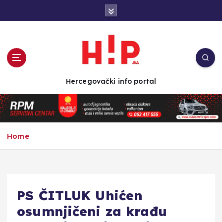
S
k
i
p
t
o
c
Hercegovački info portal
o
n
t
e
n
Home
t
PS ČITLUK Uhićen
osumnjičeni za krađu