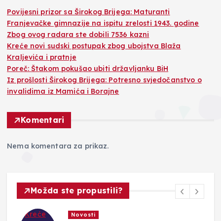
Povijesni prizor sa Širokog Brijega: Maturanti
Franjevačke gimnazije na ispitu zrelosti 1943. godine
Zbog ovog radara ste dobili 7536 kazni
Kreće novi sudski postupak zbog ubojstva Blaža
Kraljevića i pratnje
Poreč: Štakom pokušao ubiti državljanku BiH
Iz prošlosti Širokog Brijega: Potresno svjedočanstvo o
invalidima iz Mamića i Borajne
Komentari
Nema komentara za prikaz.
Možda ste propustili?
Crna kronika