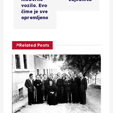
g
vozilo. Evo
a
čime je sve
opremljeno
c
i
Related Posts
j
a
o
b
j