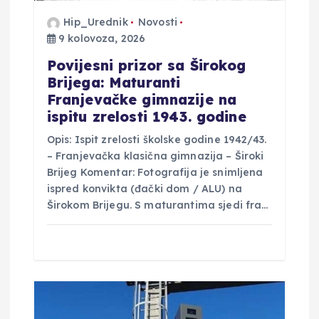
a
Hip_Urednik
Novosti
v
9 kolovoza, 2026
a
Povijesni prizor sa Širokog
Brijega: Maturanti
Franjevačke gimnazije na
ispitu zrelosti 1943. godine
Opis: Ispit zrelosti školske godine 1942/43.
– Franjevačka klasična gimnazija – Široki
Brijeg Komentar: Fotografija je snimljena
ispred konvikta (đački dom / ALU) na
Širokom Brijegu. S maturantima sjedi fra…