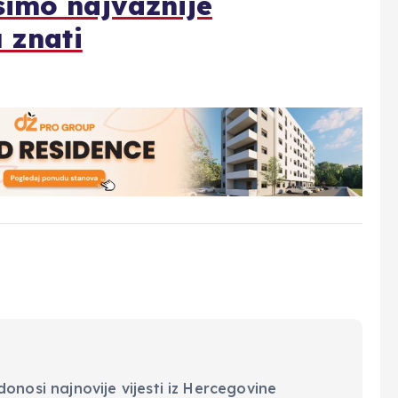
simo najvažnije
 znati
onosi najnovije vijesti iz Hercegovine