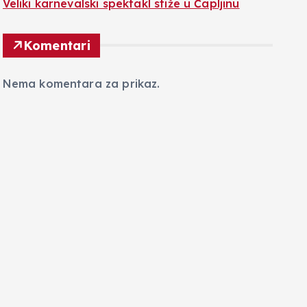
Veliki karnevalski spektakl stiže u Čapljinu
Komentari
Nema komentara za prikaz.