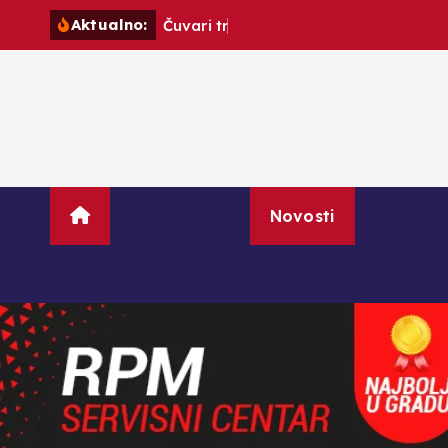
S
Aktualno:
Č
u
v
a
r
i
t
r
a
d
i
c
i
j
e
:
k
i
p
t
o
c
o
Naslovnica
Novosti
BiH i ok
n
t
Promo
e
n
t