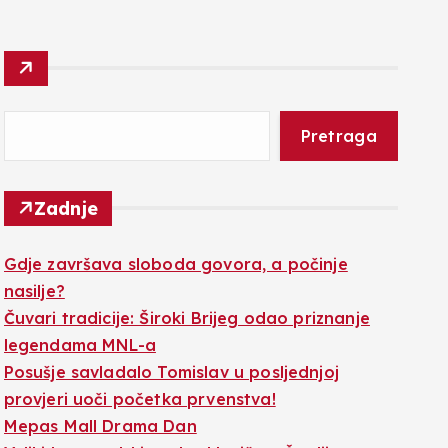
Pretraga
Zadnje
Gdje završava sloboda govora, a počinje
nasilje?
Čuvari tradicije: Široki Brijeg odao priznanje
legendama MNL-a
Posušje savladalo Tomislav u posljednjoj
provjeri uoči početka prvenstva!
Mepas Mall Drama Dan