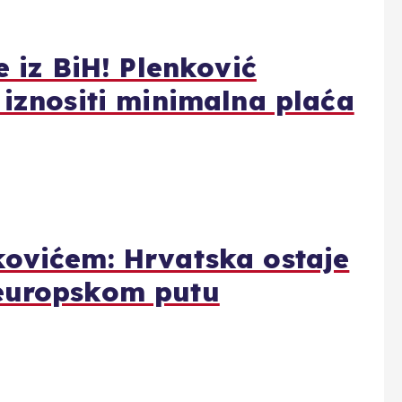
e iz BiH! Plenković
 iznositi minimalna plaća
kovićem: Hrvatska ostaje
 europskom putu