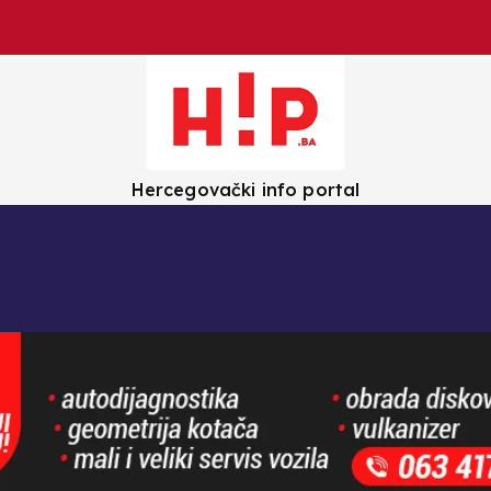
Hercegovački info portal
olica
Crna kronika
Zanimljivosti