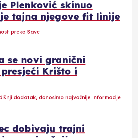
je Plenković skinuo
 tajna njegove fit linije
 se novi granični
presjeći Krišto i
ec dobivaju trajni