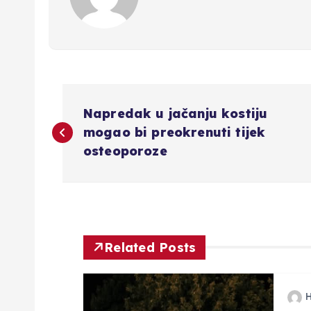
N
Napredak u jačanju kostiju
a
mogao bi preokrenuti tijek
osteoporoze
v
i
g
Related Posts
a