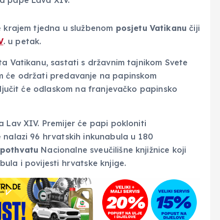
e krajem tjedna u službenom
posjetu Vatikanu
čiji
V
. u petak.
ta Vatikanu, sastati s državnim tajnikom Svete
m će održati predavanje na papinskom
ključit će odlaskom na franjevačko papinsko
 Lav XIV. Premijer će papi pokloniti
 nalazi 96 hrvatskih inkunabula u 180
 pothvatu
Nacionalne sveučilišne knjižnice koji
la i povijesti hrvatske knjige.